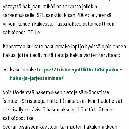
yhteyttä hakijaan, mikäli on tarvetta jollekin
tarkennukselle. SFL sanktioi kisan PDGA:lle yleensä
viikon-kahden kuluessa. Tästä lähtee automaattinen
sähköposti TD:lle.
Kannattaa kurkata hakulomake läpi jo hyvissä ajoin ennen
hakua, jotta tiedät mitä tietoja hakua varten tarvitaan:
Hakulomake
https://frisbeegolfliitto.fi/kilpailun-
haku-ja-jarjestaminen/
Voit täydentää hakemuksen tietoja sähköpostitse
(sihteeri@frisbeegolfliitto.fi) niiltä osin, kuin tiedot eivät
ole sisällytettävissä hakemukseen. Lähetä lisätiedot
sähköpostitse.
Seuran sisäiseen käyttöön tai muuten hakulomakkeen