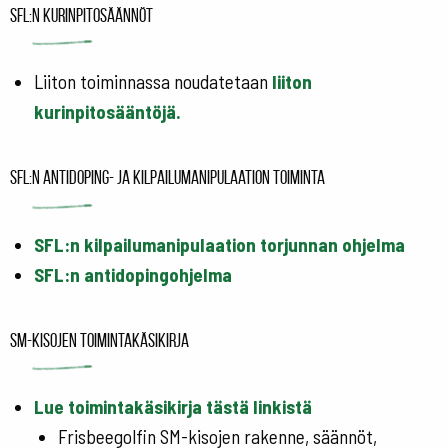
SFL:n kurinpitosäännöt
Liiton toiminnassa noudatetaan
liiton
kurinpitosääntöjä.
SFL:n Antidoping- ja kilpailumanipulaation toiminta
SFL:n kilpailumanipulaation torjunnan ohjelma
SFL:n antidopingohjelma
SM-kisojen toimintakäsikirja
Lue toimintakäsikirja tästä linkistä
Frisbeegolfin SM-kisojen rakenne, säännöt,