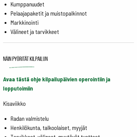
Kumppanuudet
Pelaajapaketit ja muistopalkinnot
Markkinointi
Välineet ja tarvikkeet
Näin pyörität kilpailun
Avaa tästä ohje kilpailupäivien operointiin ja
lopputoimiin
Kisaviikko
Radan valmistelu
Henkilökunta, talkoolaiset, myyjät
Tarvikkeet, välineet, myytävät tuotteet