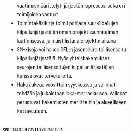
vaatimusmäärittelyt, järjestämisprosessi sekä eri
toimijoiden vastuut
Toimintakäsikirja toimii pohjana suurkilpailujen
kilpailunjärjestäjän oman projektisuunnitelman
laatimisessa, ja muistilistana projektin aikana
SM-kisoja voi hakea SFL:n jäsenseura tai lisensoitu
kilpailunjärjestäjä. Myös yhteishakemukset
seurojen tai lisensoitujen kilpailunjärjestäjien
kanssa ovat tervetulleita.
Haku aukeaa vuosittain syyskuussa ja valinnat
tehdään ja julkaistaan loka-marraskuussa. Valinnat
perustuvat hakemusten meriitteihin ja alueelliseen
kattavuuteen.
Spottereiden käyttö kilpailuissa