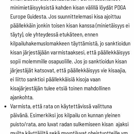
minimietäisyyksistä kahden kisan välillä löydät PDGA
Europe Guidesta. Jos suunnittelemasi kisa ajoittuu
päällekkäin jonkin toisen kisan kanssa (minietäisyys ei
täyty), ole yhteydessä etukäteen, ennen
kilpailuhakemuslomakkeen täyttämistä, jo sanktioidun
kisan järjestäjään varmistaaksesi, että päällekkäisyys
sopii molemmille osapuolille. Jos jo sanktioidun kisan
järjestäjät katsovat, että päällekkäisyys vie kisaajia,
ei liitto sanktioi päällekkäisiä kisoja vaan
kisajärjestäjän tulee etsiä toinen mahdollinen
ajankohta.
Varmista, että rata on käytettävissä valittuna
päivänä. Esimerkiksi jos kilpailu on kunnan yleinen
puisto/rata, ano luvat radan sulkemiseen kisan ajaksi
muilta käyttäjiltä sekä myyntiluvat oheistuotteille ym.