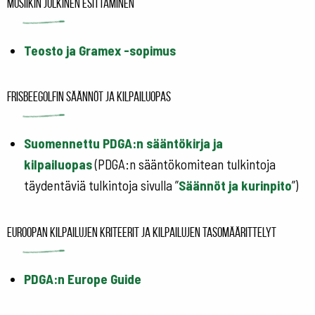
Musiikin julkinen esittäminen
Teosto ja Gramex -sopimus
Frisbeegolfin säännöt ja kilpailuopas
Suomennettu PDGA:n sääntökirja ja
kilpailuopas
(PDGA:n sääntökomitean tulkintoja
täydentäviä tulkintoja sivulla ”
Säännöt ja kurinpito
”)
Euroopan kilpailujen kriteerit ja kilpailujen tasomäärittelyt
PDGA:n Europe Guide