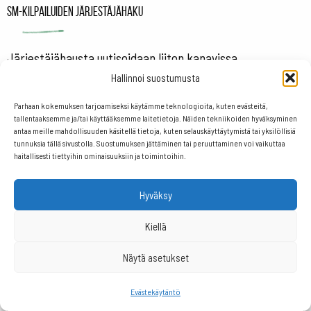
SM-kilpailuiden järjestäjähaku
Järjestäjähausta uutisoidaan liiton kanavissa.
Perinteisesti järjestäjähaku ajoittuu loka-marraskuulle.
Hallinnoi suostumusta
Parhaan kokemuksen tarjoamiseksi käytämme teknologioita, kuten evästeitä,
tallentaaksemme ja/tai käyttääksemme laitetietoja. Näiden tekniikoiden hyväksyminen
antaa meille mahdollisuuden käsitellä tietoja, kuten selauskäyttäytymistä tai yksilöllisiä
Ajankohtaista
tunnuksia tällä sivustolla. Suostumuksen jättäminen tai peruuttaminen voi vaikuttaa
haitallisesti tiettyihin ominaisuuksiin ja toimintoihin.
Junioreiden SM-kilpailut viikonlopun pääosassa –
Hyväksy
Ennakkokatsaus 32/2026
PDGA Europen hallitukseen Riikka Salmen
Kiellä
Läpimurtosäätiön apurahahaku yhdistyksille ja
Näytä asetukset
urheilijoille auki
Evästekäytäntö
Salonen jatkoi suomalaisnaisten voittoputkea –
Tuloskatsaus 31/2026