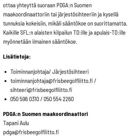
ottaa yhteyttä suoraan PDGA:n Suomen
maakoordinaattoriin tai järjestösihteeriin ja kysellä
tunnuksia kokeisiin, mikäli sääntökoe on suorittamatta.
Kaikille SFL:n alaisten kilpailun TD:ille ja apulais-TD:ille
myönnetään ilmainen sääntökoe.
Lisätietoja:
Toiminnanjohtaja/ Järjestösihteeri
toiminnanjohtaja@frisbeegolfliitto.fi /
sihteeri@frisbeegolfliitto.fi
050 596 0310 / 050 554 2260
PDGA:n Suomen maakoordinaattori
Tapani Aulu
pdga@frisbeegolfliitto.fi