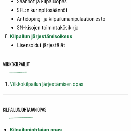
Säännöt ja kilpailuopas
SFL:n kurinpitosäännöt
Antidoping- ja kilpailumanipulaation esto
SM-kisojen toimintakäsikirja
Kilpailun jä
rjestämisoikeus
Lisensoidut järjestäjät
Viikkokilpailut
Viikkokilpailun järjestämisen opas
Kilpailunjohtajan opas
Kilpailunjohtajan opas