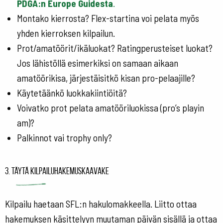
PDGA:n Europe Guidesta
.
Montako kierrosta? Flex-startina voi pelata myös
yhden kierroksen kilpailun.
Prot/amatöörit/ikäluokat? Ratingperusteiset luokat?
Jos lähistöllä esimerkiksi on samaan aikaan
amatöörikisa, järjestäisitkö kisan pro-pelaajille?
Käytetäänkö luokkakiintiöitä?
Voivatko prot pelata amatööriluokissa (pro’s playin
am)?
Palkinnot vai trophy only?
3. Täytä kilpailuhakemuskaavake
Kilpailu haetaan SFL:n hakulomakkeella. Liitto ottaa
hakemuksen käsittelyyn muutaman päivän sisällä ja ottaa