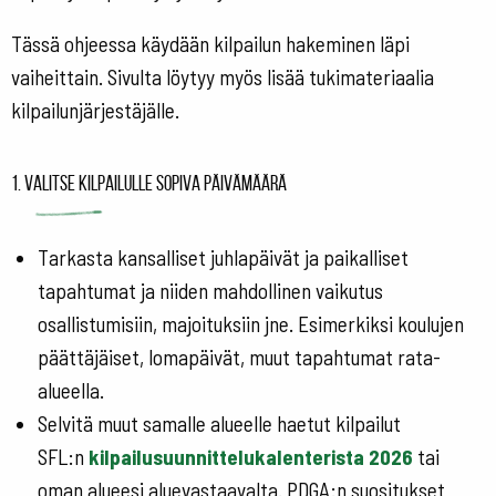
Tässä ohjeessa käydään kilpailun hakeminen läpi
vaiheittain. Sivulta löytyy myös lisää tukimateriaalia
kilpailunjärjestäjälle.
1. Valitse kilpailulle sopiva päivämäärä
Tarkasta kansalliset juhlapäivät ja paikalliset
tapahtumat ja niiden mahdollinen vaikutus
osallistumisiin, majoituksiin jne. Esimerkiksi koulujen
päättäjäiset, lomapäivät, muut tapahtumat rata-
alueella.
Selvitä muut samalle alueelle haetut kilpailut
SFL:n
kilpailusuunnittelukalenterista 2026
tai
oman alueesi aluevastaavalta. PDGA:n suositukset