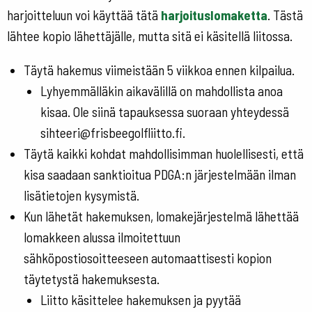
harjoitteluun voi käyttää tätä
harjoituslomaketta
. Tästä
lähtee kopio lähettäjälle, mutta sitä ei käsitellä liitossa.
Täytä hakemus viimeistään 5 viikkoa ennen kilpailua.
Lyhyemmälläkin aikavälillä on mahdollista anoa
kisaa. Ole siinä tapauksessa suoraan yhteydessä
sihteeri@frisbeegolfliitto.fi.
Täytä kaikki kohdat mahdollisimman huolellisesti, että
kisa saadaan sanktioitua PDGA:n järjestelmään ilman
lisätietojen kysymistä.
Kun lähetät hakemuksen, lomakejärjestelmä lähettää
lomakkeen alussa ilmoitettuun
sähköpostiosoitteeseen automaattisesti kopion
täytetystä hakemuksesta.
Liitto käsittelee hakemuksen ja pyytää