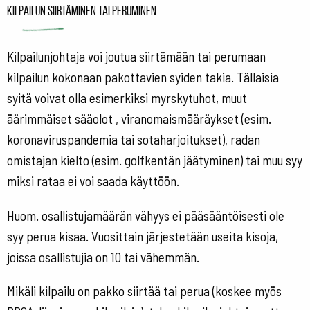
Kilpailun siirtäminen tai peruminen
Kilpailunjohtaja voi joutua siirtämään tai perumaan
kilpailun kokonaan pakottavien syiden takia. Tällaisia
syitä voivat olla esimerkiksi myrskytuhot, muut
äärimmäiset sääolot , viranomaismääräykset (esim.
koronaviruspandemia tai sotaharjoitukset), radan
omistajan kielto (esim. golfkentän jäätyminen) tai muu syy
miksi rataa ei voi saada käyttöön.
Huom. osallistujamäärän vähyys ei pääsääntöisesti ole
syy perua kisaa. Vuosittain järjestetään useita kisoja,
joissa osallistujia on 10 tai vähemmän.
Mikäli kilpailu on pakko siirtää tai perua (koskee myös