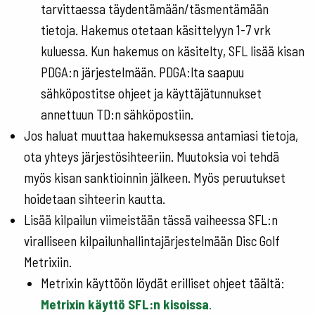
tarvittaessa täydentämään/täsmentämään
tietoja. Hakemus otetaan käsittelyyn 1-7 vrk
kuluessa. Kun hakemus on käsitelty, SFL lisää kisan
PDGA:n järjestelmään. PDGA:lta saapuu
sähköpostitse ohjeet ja käyttäjätunnukset
annettuun TD:n sähköpostiin.
Jos haluat muuttaa hakemuksessa antamiasi tietoja,
ota yhteys järjestösihteeriin. Muutoksia voi tehdä
myös kisan sanktioinnin jälkeen. Myös peruutukset
hoidetaan sihteerin kautta.
Lisää kilpailun viimeistään tässä vaiheessa SFL:n
viralliseen kilpailunhallintajärjestelmään Disc Golf
Metrixiin.
Metrixin käyttöön löydät erilliset ohjeet täältä:
Metrixin käyttö SFL:n kisoissa
.