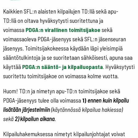
Kaikkien SFL:n alaisten kilpailujen TD:llä sekä apu-
TD:llä on oltava hyväksytysti suoritettuna ja
voimassa
PDGA:n virallinen toimitsijakoe
sekä
voimassaoleva PDGA-jäsenyys sekä SFL:n jäsenseuran
jäsenyys. Toimitsijakokeessa käydään läpi yleisimpiä
sääntötulkintoja ja se suoritetaan sähköisesti, apuna saa
käyttää
PDGA:n sääntö- ja
kilpailuopas
ta
.
Hyväksytysti
suoritettu toimitsijakoe on voimassa kolme vuotta.
Huom! TD:n ja nimetyn apu-TD:n toimitsijakoe sekä
PDGA-jäsenyys tulee olla voimassa
1)
ennen kuin kilpailu
lisätään järjestelmiin
(käytännössä kilpailua hakiessa)
sekä
2)
kilpailun aikana
.
Kilpailuhakemuksessa nimetyt kilpailunjohtajat voivat