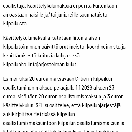
osallistuja. Käsittelykulumaksua ei peritä kuitenkaan
ainoastaan naisille ja/tai junioreille suunnatuista
kilpailuista.
Käsittelykulumaksulla katetaan liiton alaisen
kilpailutoiminnan päivittäisrutiineista, koordinoinnista ja
kehittämisestä koituvia kuluja sekä
kilpailunhallintajärjestelmän kulut.
Esimerkiksi 20 euroa maksavaan C-tierin kilpailuun
osallistuminen maksaa pelaajalle 1.1.2026 alkaen 23
euroa, sisältäen 20 euron osallistumismaksun ja 3 euron
käsittelykulun. SFL suosittelee, että kilpailunjärjestäjä
aukikirjoittaa Metrixissä kilpailun
osallistumismaksuinfoon kilpailun osallistumismaksun ja
liitolle menevän käsittelykulumaksun hinnat sekä sen,