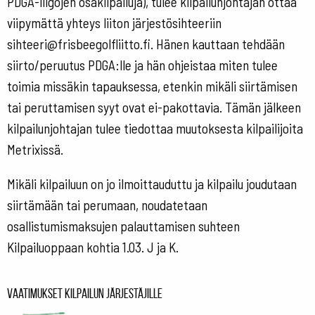
PDGA-liigojen osakilpailuja), tulee kilpailunjohtajan ottaa
viipymättä yhteys liiton järjestösihteeriin
sihteeri@frisbeegolfliitto.fi. Hänen kauttaan tehdään
siirto/peruutus PDGA:lle ja hän ohjeistaa miten tulee
toimia missäkin tapauksessa, etenkin mikäli siirtämisen
tai peruttamisen syyt ovat ei-pakottavia. Tämän jälkeen
kilpailunjohtajan tulee tiedottaa muutoksesta kilpailijoita
Metrixissä.
Mikäli kilpailuun on jo ilmoittauduttu ja kilpailu joudutaan
siirtämään tai perumaan, noudatetaan
osallistumismaksujen palauttamisen suhteen
Kilpailuoppaan kohtia 1.03. J ja K.
Vaatimukset kilpailun järjestäjille