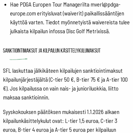
Hae PDGA Europen Tour Managerilta mverl@pdga-
europe.com erityisluvat (waiverit) paikallissääntöjen
käyttöä varten. Tiedot myönnetyistä waivereista tulee
julkaista kilpailun infossa Disc Golf Metrixissä.
Sanktiointimaksut ja kilpailun käsittelykulumaksut
SFL laskuttaa jälkikäteen kilpailujen sanktiointimaksut
kilpailunjärjestäjältä (C-tier 50 €, B-tier 75 € ja A-tier 100
€). Jos kilpailussa on vain nais- ja junioriluokkia, liitto
maksaa sanktioinnin.
Syyskokouksen päätöksen mukaisesti 1.1.2026 alkaen
kilpailunkäsittelykulut ovat: L-tier 1,5 euroa, C-tier 3
euroa, B-tier 4 euroa ja A-tier 5 euroa per kilpailuun