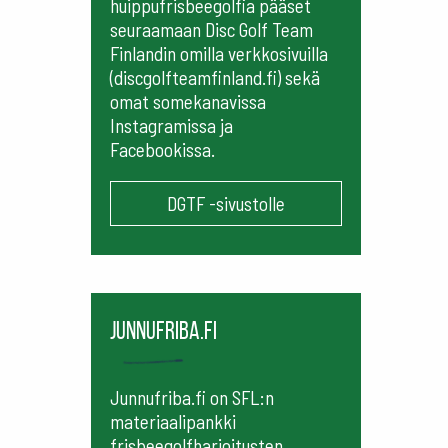
huippufrisbeegolfia pääset
seuraamaan
Disc Golf Team
Finlandin omilla verkkosivuilla
(discgolfteamfinland.fi) sekä
omat somekanavissa
Instagramissa ja
Facebookissa.
DGTF -sivustolle
Junnufriba.fi
Junnufriba.fi on SFL:n
materiaalipankki
frisbeegolfharjoitusten