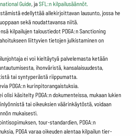
national Guide
, ja
SFL:n kilpailusäännöt.
estämistä edellyttää allekirjoittavan lausunto, jossa he
iluoppaan sekä noudattavansa niitä.
ensä kilpailujen taloustiedot PDGA:n Sanctioning
oitukseen liittyvien tietojen julkistaminen on
lunjohtaja ei voi kieltäytyä palvelemasta ketään
untautumisesta, ihonväristä, kansalaisuudesta,
istä tai syntyperästä riippumatta.
evia PDGA:n kurinpitorangaistuksia.
ei olisi käsitelty PDGA:n dokumenteissa, mukaan lukien
iminlyönnistä tai oikeuksien väärinkäytöstä, voidaan
ännön mukaisesti.
ktiointisopimuksen, tour-standardien, PDGA:n
muksia, PDGA varaa oikeuden alentaa kilpailun tier-