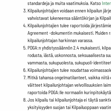
standardeja ja muita vaatimuksia. Katso
Inter
Kilpailunjohtajien voidaan ennen kilpailun järj
vahvistavat lukeneensa sääntökirjan ja Kilpa
Kilpailunjohtajien tulee raportoida järjestämi
Agreement -dokumentin mukaisesti. Muiden rah
kilpailunjohtajan harkinnan varassa.
PDGA:n yhdistyssäännön 2.4 mukaisesti, kilpai
rodusta, iästä, uskonnosta, seksuaalisesta su
vammasta, sukupuolesta, sukupuoli-identiteet
Kilpailunjohtajien tulee noudattaa voimassaol
Mitkä tahansa ongelmatilanteet, vaikka niitä 
väitteet kilpailunjohtajan velvollisuuksien la
raportoida PDGA:lle normaalin kurinpitokäyt
Jos kilpailu tai kilpailunjohtaja ei täytä san
yksityisyyden suojan tai Kilpailuoppaan vaati