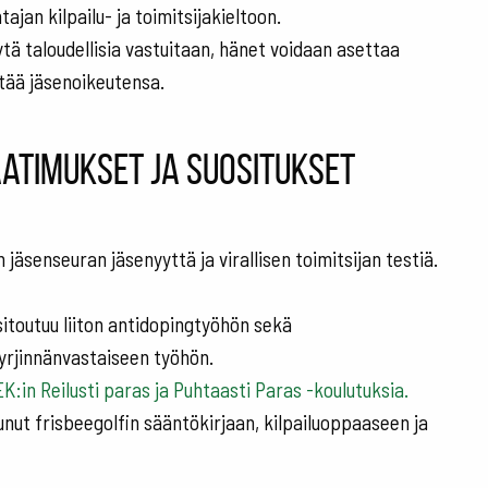
ajan kilpailu- ja toimitsijakieltoon.
äytä taloudellisia vastuitaan, hänet voidaan asettaa
ettää jäsenoikeutensa.
aatimukset ja suositukset
n jäsenseuran jäsenyyttä ja virallisen toimitsijan testiä.
 sitoutuu liiton antidopingtyöhön sekä
syrjinnänvastaiseen työhön.
K:in Reilusti paras ja Puhtaasti Paras -koulutuksia.
tunut frisbeegolfin sääntökirjaan, kilpailuoppaaseen ja