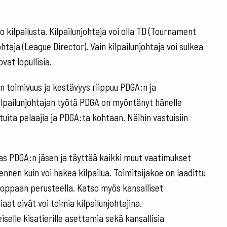
o kilpailusta. Kilpailunjohtaja voi olla TD (Tournament
ohtaja (League Director). Vain kilpailunjohtaja voi sulkea
vat lopullisia.
n toimivuus ja kestävyys riippuu PDGA:n ja
ilpailunjohtajan työtä PDGA on myöntänyt hänelle
stuita pelaajia ja PDGA:ta kohtaan. Näihin vastuisiin
tias PDGA:n jäsen ja täyttää kaikki muut vaatimukset
nnen kuin voi hakea kilpailua. Toimitsijakoe on laadittu
iluoppaan perusteella. Katso myös kansalliset
aat eivät voi toimia kilpailunjohtajina.
selle kisatierille asettamia sekä kansallisia