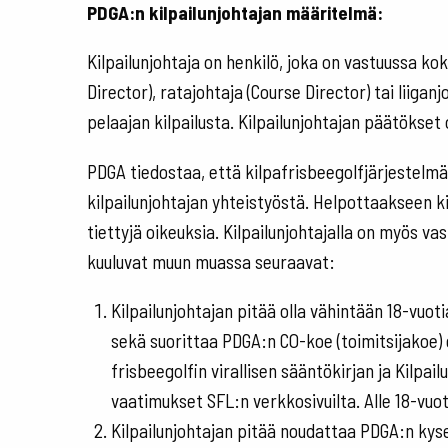
PDGA:n kilpailunjohtajan määritelmä:
Kilpailunjohtaja on henkilö, joka on vastuussa kok
Director), ratajohtaja (Course Director) tai liiganj
pelaajan kilpailusta. Kilpailunjohtajan päätökset o
PDGA tiedostaa, että kilpafrisbeegolfjärjestelmä
kilpailunjohtajan yhteistyöstä. Helpottaakseen k
tiettyjä oikeuksia. Kilpailunjohtajalla on myös va
kuuluvat muun muassa seuraavat:
Kilpailunjohtajan pitää olla vähintään 18-vuo
sekä suorittaa PDGA:n CO-koe (toimitsijakoe) e
frisbeegolfin virallisen sääntökirjan ja Kilpa
vaatimukset SFL:n verkkosivuilta. Alle 18-vuoti
Kilpailunjohtajan pitää noudattaa PDGA:n kysei