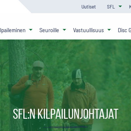
Uutiset
SFL
ilpaileminen
Seuroille
Vastuullisuus
Disc 
SFL:n kilpailunjohtajat