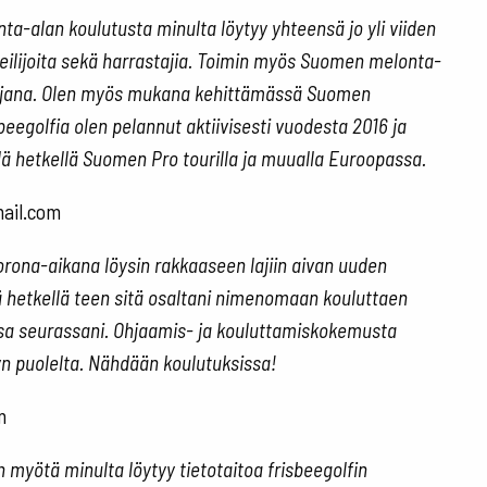
nta-alan koulutusta minulta löytyy yhteensä jo yli viiden
eilijoita sekä harrastajia. Toimin myös Suomen melonta-
ttajana. Olen myös mukana kehittämässä Suomen
beegolfia olen pelannut aktiivisesti vuodesta 2016 ja
llä hetkellä Suomen Pro tourilla ja muualla Euroopassa.
mail.com
korona-aikana löysin rakkaaseen lajiin aivan uuden
llä hetkellä teen sitä osaltani nimenomaan kouluttaen
assa seurassani. Ohjaamis- ja kouluttamiskokemusta
n puolelta. Nähdään koulutuksissa!
m
n myötä minulta löytyy tietotaitoa frisbeegolfin