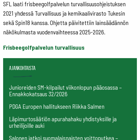
SFL laati frisbeegolfpalvelun turvallisuusohjeistuksen
2021 yhdessä Turvallisuus ja kemikaalivirasto Tukesin
sekä Spin18 kanssa. Ohjetta päivitettiin lainsäädännön
näkökulmasta vuodenvaihteessa 2025-2026.
Frisbeegolfpalvelun turvallisuus
Ajankohtaista
Junioreiden SM-kilpailut viikonlopun pääosassa –
Ennakkokatsaus 32/2026
PDGA Europen hallitukseen Riikka Salmen
Läpimurtosäätiön apurahahaku yhdistyksille ja
urheilijoille auki
Salonen jatkoi suomalaisnaisten voittoputkea –