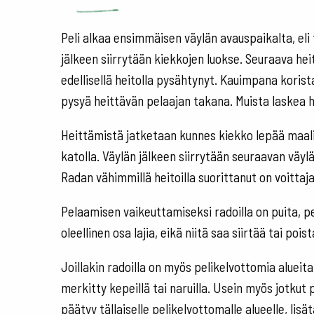
Peli alkaa ensimmäisen väylän avauspaikalta, eli 
jälkeen siirrytään kiekkojen luokse. Seuraava hei
edellisellä heitolla pysähtynyt. Kauimpana koris
pysyä heittävän pelaajan takana. Muista laskea h
Heittämistä jatketaan kunnes kiekko lepää maaliko
katolla. Väylän jälkeen siirrytään seuraavan väyl
Radan vähimmillä heitoilla suorittanut on voittaja
Pelaamisen vaikeuttamiseksi radoilla on puita, pe
oleellinen osa lajia, eikä niitä saa siirtää tai po
Joillakin radoilla on myös pelikelvottomia alueita
merkitty kepeillä tai naruilla. Usein myös jotkut 
päätyy tällaiselle pelikelvottomalle alueelle, lis