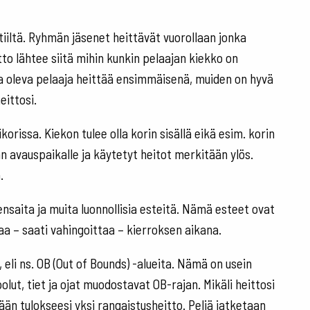
tiiltä. Ryhmän jäsenet heittävät vuorollaan jonka
tto lähtee siitä mihin kunkin pelaajan kiekko on
ta oleva pelaaja heittää ensimmäisenä, muiden on hyvä
eittosi.
rissa. Kiekon tulee olla korin sisällä eikä esim. korin
än avauspaikalle ja käytetyt heitot merkitään ylös.
.
nsaita ja muita luonnollisia esteitä. Nämä esteet ovat
istaa – saati vahingoittaa – kierroksen aikana.
, eli ns. OB (Out of Bounds) -alueita. Nämä on usein
polut, tiet ja ojat muodostavat OB-rajan. Mikäli heittosi
ätään tulokseesi yksi rangaistusheitto. Peliä jatketaan