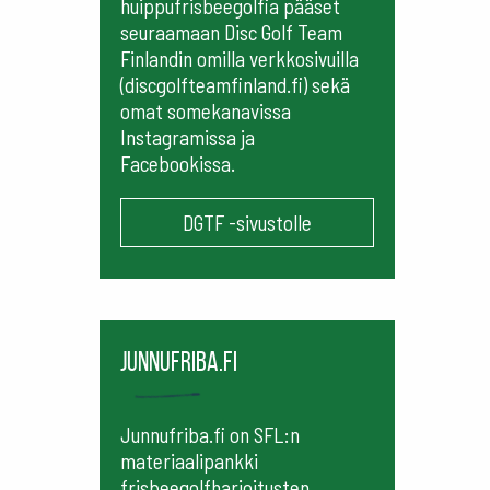
huippufrisbeegolfia pääset
seuraamaan
Disc Golf Team
Finlandin omilla verkkosivuilla
(discgolfteamfinland.fi) sekä
omat somekanavissa
Instagramissa ja
Facebookissa.
DGTF -sivustolle
Junnufriba.fi
Junnufriba.fi on SFL:n
materiaalipankki
frisbeegolfharjoitusten