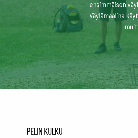
ensimmäisen väylä
Väylämaalina käy
muit
Pelin kulku