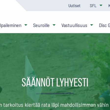
Uutiset
SFL
ilpaileminen
Seuroille
Vastuullisuus
Disc 
Säännöt lyhyesti
n tarkoitus kiertää rata läpi mahdollisimman vähin h