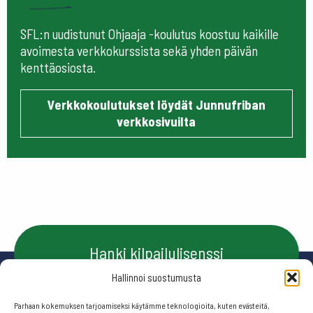
SFL:n uudistunut Ohjaaja -koulutus koostuu kaikille
avoimesta verkkokurssista sekä yhden päivän
kenttäosiosta.
Verkkokoulutukset löydät Junnufriban
verkkosivuilta
Hanki kilpailulisenssi
Hallinnoi suostumusta
Parhaan kokemuksen tarjoamiseksi käytämme teknologioita, kuten evästeitä,
Ota yhteyttä