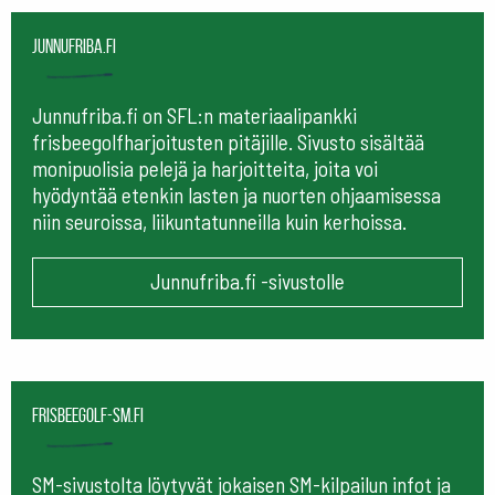
Junnufriba.fi
Junnufriba.fi on SFL:n materiaalipankki
frisbeegolfharjoitusten pitäjille. Sivusto sisältää
monipuolisia pelejä ja harjoitteita, joita voi
hyödyntää etenkin lasten ja nuorten ohjaamisessa
niin seuroissa, liikuntatunneilla kuin kerhoissa.
Junnufriba.fi -sivustolle
frisbeegolf-sm.fi
SM-sivustolta löytyvät jokaisen SM-kilpailun infot ja