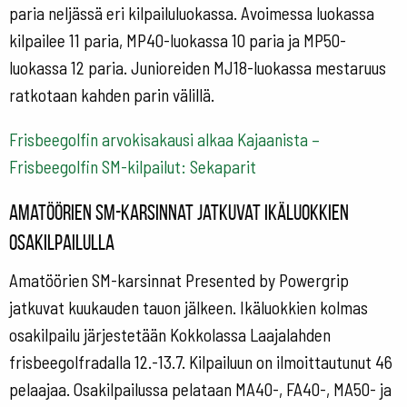
paria neljässä eri kilpailuluokassa. Avoimessa luokassa
kilpailee 11 paria, MP40-luokassa 10 paria ja MP50-
luokassa 12 paria. Junioreiden MJ18-luokassa mestaruus
ratkotaan kahden parin välillä.
Frisbeegolfin arvokisakausi alkaa Kajaanista –
Frisbeegolfin SM-kilpailut: Sekaparit
Amatöörien SM-karsinnat jatkuvat ikäluokkien
osakilpailulla
Amatöörien SM-karsinnat Presented by Powergrip
jatkuvat kuukauden tauon jälkeen. Ikäluokkien kolmas
osakilpailu järjestetään Kokkolassa Laajalahden
frisbeegolfradalla 12.-13.7. Kilpailuun on ilmoittautunut 46
pelaajaa. Osakilpailussa pelataan MA40-, FA40-, MA50- ja