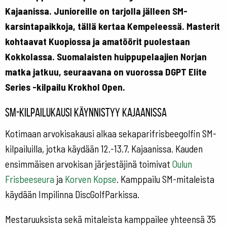
Kajaanissa. Junioreille on tarjolla jälleen SM-
karsintapaikkoja, tällä kertaa Kempeleessä. Masterit
kohtaavat Kuopiossa ja amatöörit puolestaan
Kokkolassa. Suomalaisten huippupelaajien Norjan
matka jatkuu, seuraavana on vuorossa DGPT Elite
Series -kilpailu Krokhol Open.
SM-kilpailukausi käynnistyy Kajaanissa
Kotimaan arvokisakausi alkaa sekaparifrisbeegolfin SM-
kilpailuilla, jotka käydään 12.-13.7. Kajaanissa. Kauden
ensimmäisen arvokisan järjestäjinä toimivat
Oulun
Frisbeeseura
ja
Korven Kopse
. Kamppailu SM-mitaleista
käydään Impilinna DiscGolfParkissa.
Mestaruuksista sekä mitaleista kamppailee yhteensä 35