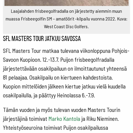
Laajalahden frisbeegolfradalla on järjestetty aiemmin muun
muassa Frisbeegolfin SM – amatöörit -kilpailu vuonna 2022. Kuva:
West Coast Disc Golfers.
SFL Masters Tour jatkuu Savossa
SFL Masters Tour matkaa tulevana viikonloppuna Pohjois-
Savoon Kuopioon. 12.-13.7. Puijon frisbeegolfradalla
järjestettävään osakilpailuun on ilmoittautunut yhteensä
81 pelaajaa. Osakilpailu on kiertueen kahdestoista.
Kuopion mittelöiden jälkeen kiertue jatkuu vielä kuudella
osakilpailulla, ja päättyy Heinolassa 6.-7.9.
Tämän vuoden ja myös tulevan vuoden Masters Tourin
järjestäjinä toimivat
Marko Kantola
ja Riku Nieminen.
Yhteistyöseuroina toimivat Puijon osakilpailussa