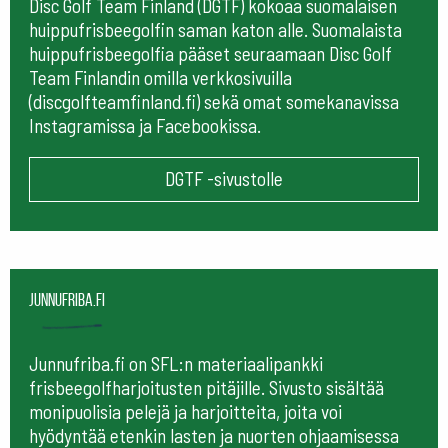
Disc Golf Team Finland (DGTF) kokoaa suomalaisen
huippufrisbeegolfin saman katon alle. Suomalaista
huippufrisbeegolfia pääset seuraamaan
Disc Golf
Team Finlandin omilla verkkosivuilla
(discgolfteamfinland.fi) sekä omat somekanavissa
Instagramissa ja Facebookissa.
DGTF -sivustolle
Junnufriba.fi
Junnufriba.fi on SFL:n materiaalipankki
frisbeegolfharjoitusten pitäjille. Sivusto sisältää
monipuolisia pelejä ja harjoitteita, joita voi
hyödyntää etenkin lasten ja nuorten ohjaamisessa