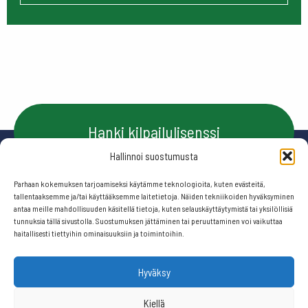
Hanki kilpailulisenssi
Hallinnoi suostumusta
Parhaan kokemuksen tarjoamiseksi käytämme teknologioita, kuten evästeitä,
Ota yhteyttä
tallentaaksemme ja/tai käyttääksemme laitetietoja. Näiden tekniikoiden hyväksyminen
antaa meille mahdollisuuden käsitellä tietoja, kuten selauskäyttäytymistä tai yksilöllisiä
tunnuksia tällä sivustolla. Suostumuksen jättäminen tai peruuttaminen voi vaikuttaa
haitallisesti tiettyihin ominaisuuksiin ja toimintoihin.
Seuraa meitä:
Hyväksy
© 2026 Suomen frisbeegolfliitto.
Kiellä