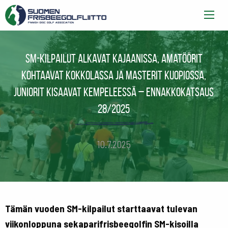
SM-kilpailut alkavat Kajaanissa, amatöörit
kohtaavat Kokkolassa ja masterit Kuopiossa,
juniorit kisaavat Kempeleessä – Ennakkokatsaus
28/2025
10.7.2025
Tämän vuoden SM-kilpailut starttaavat tulevan
viikonloppuna sekaparifrisbeegolfin SM-kisoilla