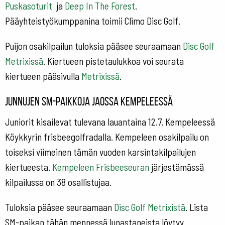
Puskasoturit
ja
Deep In The Forest
.
Pääyhteistyökumppanina toimii Climo Disc Golf.
Puijon osakilpailun tuloksia pääsee seuraamaan
Disc Golf
Metrixissä
. Kiertueen pistetaulukkoa voi seurata
kiertueen pääsivulla
Metrixissä
.
Junnujen SM-paikkoja jaossa Kempeleessä
Juniorit kisailevat tulevana lauantaina 12.7. Kempeleessä
Köykkyrin frisbeegolfradalla. Kempeleen osakilpailu on
toiseksi viimeinen tämän vuoden karsintakilpailujen
kiertueesta.
Kempeleen Frisbeeseuran
järjestämässä
kilpailussa on 38 osallistujaa.
Tuloksia pääsee seuraamaan
Disc Golf Metrixistä
. Lista
SM-paikan tähän mennessä lunastaneista löytyy