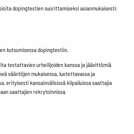
asioita dopingtestien suorittamiseksi asianmukaisesti:
den kutsumisessa dopingtestiin.
lta testattavien urheilijoiden kanssa ja jäävittömiä
keä sääntöjen mukaisessa, luotettavassa ja
erityisesti kansainvälisissä kilpailuissa saattajia
aan saattajien rekrytoinnissa.