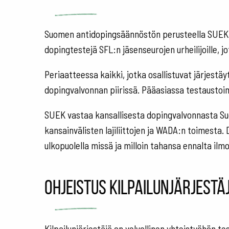
Suomen antidopingsäännöstön perusteella SUEKill
dopingtestejä SFL:n jäsenseurojen urheilijoille, 
Periaatteessa kaikki, jotka osallistuvat järjestäy
dopingvalvonnan piirissä. Pääasiassa testaustoimi
SUEK vastaa kansallisesta dopingvalvonnasta Su
kansainvälisten lajiliittojen ja WADA:n toimesta. 
ulkopuolella missä ja milloin tahansa ennalta ilm
Ohjeistus kilpailunjärjestä
Kilpailunjärjestäjä on velvollinen yhteistyöhön 