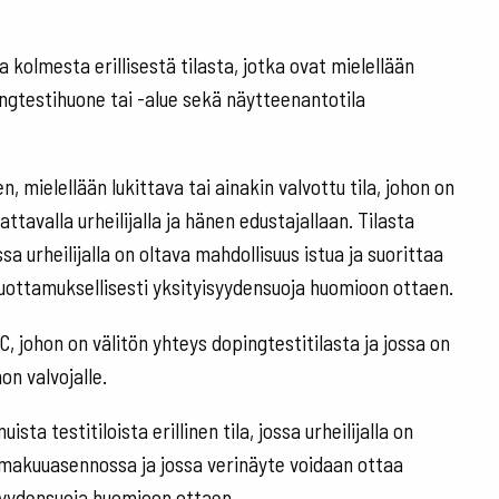
 kolmesta erillisestä tilasta, jotka ovat mielellään
ingtestihuone tai -alue sekä näytteenantotila
n, mielellään lukittava tai ainakin valvottu tila, johon on
tavalla urheilijalla ja hänen edustajallaan. Tilasta
sa urheilijalla on oltava mahdollisuus istua ja suorittaa
 luottamuksellisesti yksityisyydensuoja huomioon ottaen.
WC, johon on välitön yhteys dopingtestitilasta ja jossa on
on valvojalle.
ta testitiloista erillinen tila, jossa urheilijalla on
 makuuasennossa ja jossa verinäyte voidaan ottaa
isyydensuoja huomioon ottaen.