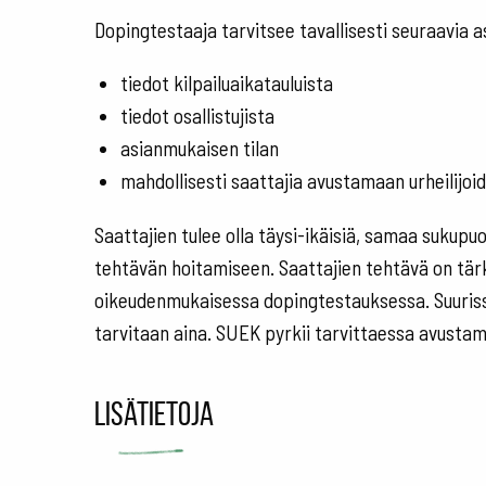
Dopingtestaaja tarvitsee tavallisesti seuraavia 
tiedot kilpailuaikatauluista
tiedot osallistujista
asianmukaisen tilan
mahdollisesti saattajia avustamaan urheilijoi
Saattajien tulee olla täysi-ikäisiä, samaa sukupuo
tehtävän hoitamiseen. Saattajien tehtävä on tär
oikeudenmukaisessa dopingtestauksessa. Suurissa, 
tarvitaan aina. SUEK pyrkii tarvittaessa avustam
Lisätietoja