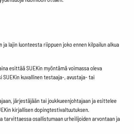
 ja lajin luonteesta riippuen joko ennen kilpailun alkua
 aina esittää SUEKin myöntämä voimassa oleva
 SUEKin kuvallinen testaaja-, avustaja- tai
jaan, järjestäjään tai joukkueenjohtajaan ja esittelee
UEKin kirjallisen dopingtestivaltuutuksen.
 tarvittaessa osallistumaan urheilijoiden arvontaan ja