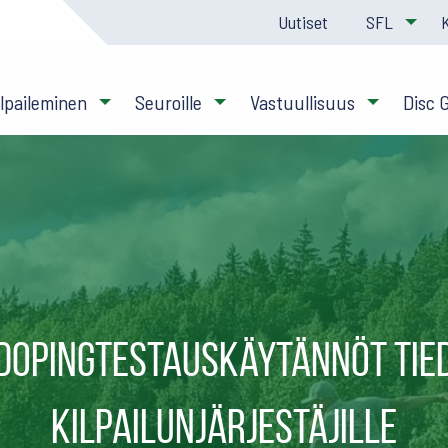
Uutiset
SFL
ilpaileminen
Seuroille
Vastuullisuus
Disc 
dopingtestauskäytännöt tie
kilpailunjärjestäjille