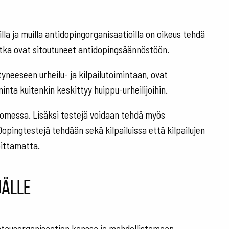
a ja muilla antidopingorganisaatioilla on oikeus tehdä
jotka ovat sitoutuneet antidopingsäännöstöön.
tyneeseen urheilu- ja kilpailutoimintaan, ovat
nta kuitenkin keskittyy huippu-urheilijoihin.
omessa. Lisäksi testejä voidaan tehdä myös
Dopingtestejä tehdään sekä kilpailuissa että kilpailujen
oittamatta.
jälle
testausorganisaation kanssa ja mahdollistamaan