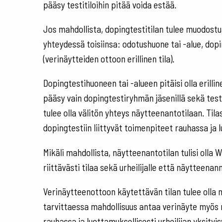
pääsy testitiloihin pitää voida estää.
Jos mahdollista, dopingtestitilan tulee muodostua
yhteydessä toisiinsa: odotushuone tai -alue, dop
(verinäytteiden ottoon erillinen tila).
Dopingtestihuoneen tai -alueen pitäisi olla erilline
pääsy vain dopingtestiryhmän jäsenillä sekä testat
tulee olla välitön yhteys näytteenantotilaan. Tilas
dopingtestiin liittyvät toimenpiteet rauhassa ja
Mikäli mahdollista, näytteenantotilan tulisi olla 
riittävästi tilaa sekä urheilijalle että näytteenann
Verinäytteenottoon käytettävän tilan tulee olla muis
tarvittaessa mahdollisuus antaa verinäyte myös
rauhassa ja luottamuksellisesti urheilijan yksity