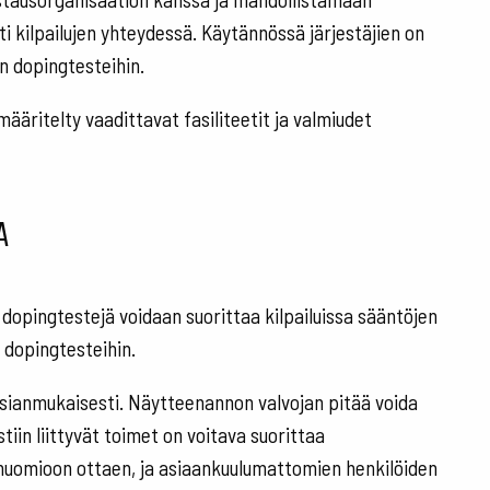
 kilpailujen yhteydessä. Käytännössä järjestäjien on
n dopingtesteihin.
määritelty vaadittavat fasiliteetit ja valmiudet
a
ä dopingtestejä voidaan suorittaa kilpailuissa sääntöjen
 dopingtesteihin.
 asianmukaisesti. Näytteenannon valvojan pitää voida
iin liittyvät toimet on voitava suorittaa
a huomioon ottaen, ja asiaankuulumattomien henkilöiden