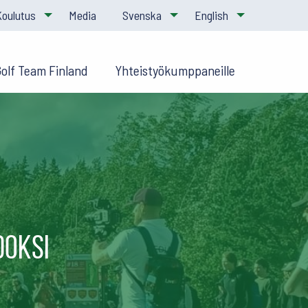
Koulutus
Media
Svenska
English
Golf Team Finland
Yhteistyökumppaneille
doksi