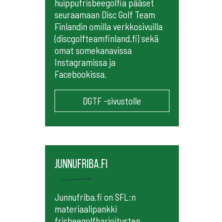
huippufrisbeegolfia pääset
seuraamaan
Disc Golf Team
Finlandin omilla verkkosivuilla
(discgolfteamfinland.fi) sekä
omat somekanavissa
Instagramissa ja
Facebookissa.
DGTF -sivustolle
Junnufriba.fi
Junnufriba.fi on SFL:n
materiaalipankki
frisbeegolfharjoitusten