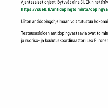
Ajantasaiset ohjeet löytyvät aina SUEKin nettisiv
https://suek.fi/antidopingtoiminta/dopingval
Liiton antidopingohjelmaan voit tutustua kokona
Testausasioiden antidopingvastaavia ovat toiminn
ja nuoriso- ja koulutuskoordinaattori Leo Piironen 