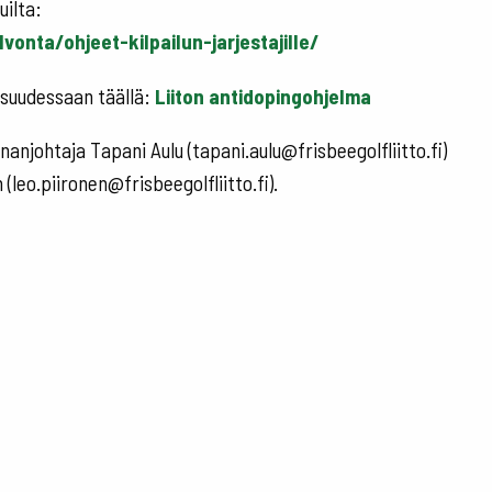
uilta:
vonta/ohjeet-kilpailun-jarjestajille/
isuudessaan täällä:
Liiton antidopingohjelma
anjohtaja Tapani Aulu (tapani.aulu@frisbeegolfliitto.fi)
(leo.piironen@frisbeegolfliitto.fi).