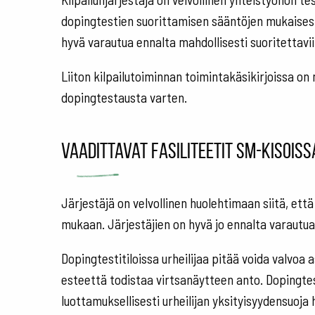
dopingtestien suorittamisen sääntöjen mukaisesti
hyvä varautua ennalta mahdollisesti suoritettavii
Liiton kilpailutoiminnan toimintakäsikirjoissa on 
dopingtestausta varten.
Vaadittavat fasiliteetit SM-kisoiss
Järjestäjä on velvollinen huolehtimaan siitä, ett
mukaan. Järjestäjien on hyvä jo ennalta varautua
Dopingtestitiloissa urheilijaa pitää voida valvoa
esteettä todistaa virtsanäytteen anto. Dopingtest
luottamuksellisesti urheilijan yksityisyydensuoj