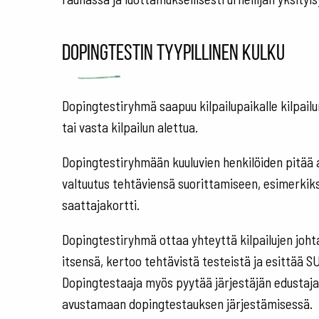
Dopingtestin tyypillinen kulku
Dopingtestiryhmä saapuu kilpailupaikalle kilpailun
tai vasta kilpailun alettua.
Dopingtestiryhmään kuuluvien henkilöiden pitää
valtuutus tehtäviensä suorittamiseen, esimerkiksi
saattajakortti.
Dopingtestiryhmä ottaa yhteyttä kilpailujen johta
itsensä, kertoo tehtävistä testeistä ja esittää S
Dopingtestaaja myös pyytää järjestäjän edustajaa
avustamaan dopingtestauksen järjestämisessä.