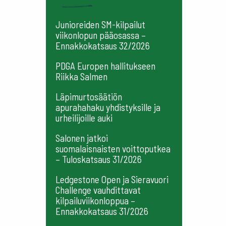
Junioreiden SM-kilpailut
viikonlopun pääosassa –
Ennakkokatsaus 32/2026
PDGA Europen hallitukseen
Riikka Salmen
Läpimurtosäätiön
apurahahaku yhdistyksille ja
urheilijoille auki
Salonen jatkoi
suomalaisnaisten voittoputkea
– Tuloskatsaus 31/2026
Ledgestone Open ja Sieravuori
Challenge vauhdittavat
kilpailuviikonloppua –
Ennakkokatsaus 31/2026