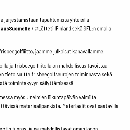
a järjestämistään tapahtumista yhteisillä
ausSuomelle
/ #LöftetillFinland sekä SFL:n omalla
@frisbeegolfliitto, jaamme julkaisut kanavallamme.
illa ja frisbeegolfliitolla on mahdollisuus tavoittaa
en tietoisuutta frisbeegolfseurojen toiminnasta sekä
estä toimintakyvyn säilyttämisessä.
essa myös Unelmien liikuntapäivän valmiita
ttävissä materiaalipankista. Materiaalit ovat saatavilla
eptin tunnus, ja ne mahdollistavat oman logon