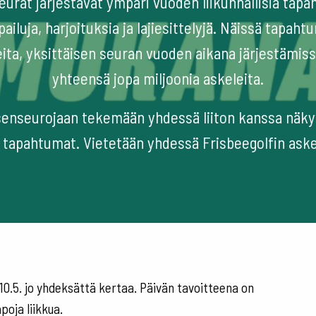
eurat järjestävät ympäri vuoden liikunnallisia tapa
pailuja, harjoituksia ja lajiesittelyjä. Näissä tapah
eita, yksittäisen seuran vuoden aikana järjestämis
yhteensä jopa miljoonia askeleita.
senseurojaan tekemään yhdessä liiton kanssa näky
et tapahtumat. Vietetään yhdessä Frisbeegolfin askel
10.5. jo yhdeksättä kertaa. Päivän tavoitteena on
poja liikkua.