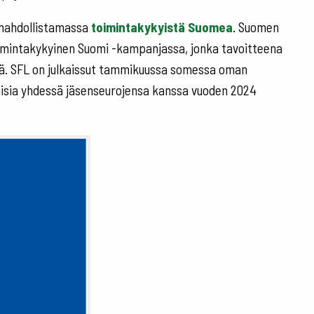
 mahdollistamassa
toimintakykyistä Suomea
. Suomen
imintakykyinen Suomi -kampanjassa, jonka tavoitteena
enä. SFL on julkaissut tammikuussa somessa oman
aisia yhdessä jäsenseurojensa kanssa vuoden 2024
.