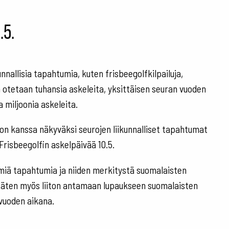
.5.
nnallisia tapahtumia, kuten frisbeegolfkilpailuja,
sa otetaan tuhansia askeleita, yksittäisen seuran vuoden
 miljoonia askeleita.
on kanssa näkyväksi seurojen liikunnalliset tapahtumat
Frisbeegolfin askelpäivää 10.5.
ämiä tapahtumia ja niiden merkitystä suomalaisten
y täten myös liiton antamaan lupaukseen suomalaisten
 vuoden aikana.