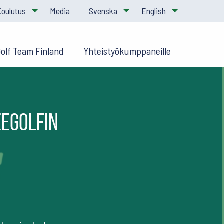
Koulutus
Media
Svenska
English
Golf Team Finland
Yhteistyökumppaneille
eegolfin