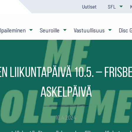
Uutiset
SFL
ilpaileminen
Seuroille
Vastuullisuus
Disc 
n liikuntapäivä 10.5. – Frisb
askelpäivä
10.4.2024