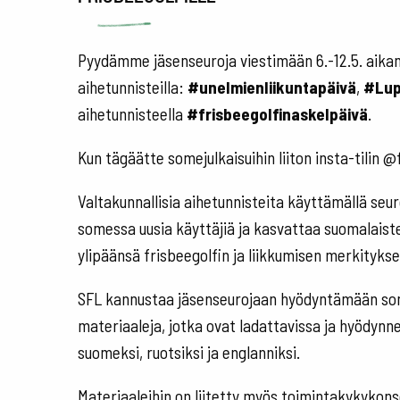
Pyydämme jäsenseuroja viestimään 6.-12.5. aikan
aihetunnisteilla:
#unelmienliikuntapäivä
,
#Lup
aihetunnisteella
#frisbeegolfinaskelpäivä
.
Kun tägäätte somejulkaisuihin liiton insta-tilin 
Valtakunnallisia aihetunnisteita käyttämällä seuro
somessa uusia käyttäjiä ja kasvattaa suomalaist
ylipäänsä frisbeegolfin ja liikkumisen merkityks
SFL kannustaa jäsenseurojaan hyödyntämään som
materiaaleja, jotka ovat ladattavissa ja hyödynne
suomeksi, ruotsiksi ja englanniksi.
Materiaaleihin on liitetty myös toimintakykykons