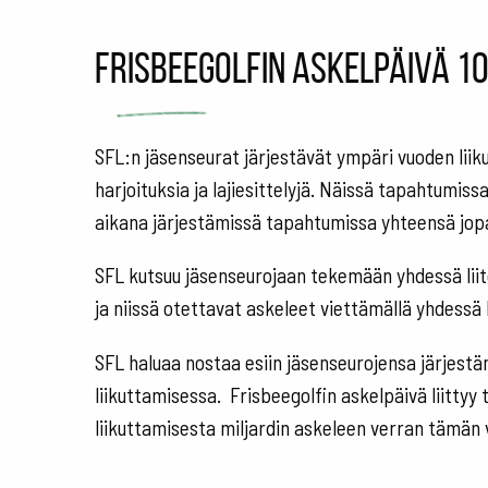
Frisbeegolfin askelpäivä 10
SFL:n jäsenseurat järjestävät ympäri vuoden liiku
harjoituksia ja lajiesittelyjä. Näissä tapahtumis
aikana järjestämissä tapahtumissa yhteensä jopa
SFL kutsuu jäsenseurojaan tekemään yhdessä liit
ja niissä otettavat askeleet viettämällä yhdessä 
SFL haluaa nostaa esiin jäsenseurojensa järjest
liikuttamisessa. Frisbeegolfin askelpäivä liitty
liikuttamisesta miljardin askeleen verran tämän