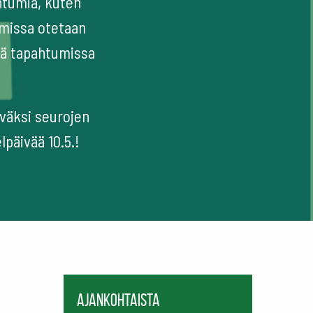
htumia, kuten
tumissa otetaan
sä tapahtumissa
väksi seurojen
päivää 10.5.!
Ajankohtaista