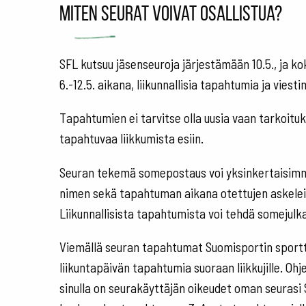
Miten seurat voivat osallistua?
SFL kutsuu jäsenseuroja järjestämään 10.5., ja ko
6.-12.5. aikana, liikunnallisia tapahtumia ja viest
Tapahtumien ei tarvitse olla uusia vaan tarkoitu
tapahtuvaa liikkumista esiin.
Seuran tekemä somepostaus voi yksinkertaisimmi
nimen sekä tapahtuman aikana otettujen askeleid
Liikunnallisista tapahtumista voi tehdä somejul
Viemällä seuran tapahtumat Suomisportin sport
liikuntapäivän tapahtumia suoraan liikkujille. Oh
sinulla on seurakäyttäjän oikeudet oman seurasi 