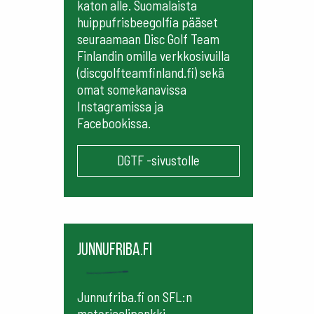
katon alle. Suomalaista
huippufrisbeegolfia pääset
seuraamaan
Disc Golf Team
Finlandin omilla verkkosivuilla
(discgolfteamfinland.fi) sekä
omat somekanavissa
Instagramissa ja
Facebookissa.
DGTF -sivustolle
Junnufriba.fi
Junnufriba.fi on SFL:n
materiaalipankki