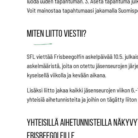
luoda uuden tapahtuman. 3. Aseta tapahtuma julkis
Voit mainostaa tapahtumaasi jakamalla Suomispo
Miten liitto viestii?
SFL viettää Frisbeegolfin askelpäivää 10.5. julkai
askelmääristä, joita on otettu jäsenseurojen järje
kyseisellä viikolla ja kevään aikana.
Lisäksi liitto jakaa kaikki jäsenseurojen viikon 6
yhteisiä aihetunnisteita ja joihin on tägätty liiton 
Yhteisillä aihetunnisteilla näkyvy
frisbeegolfille