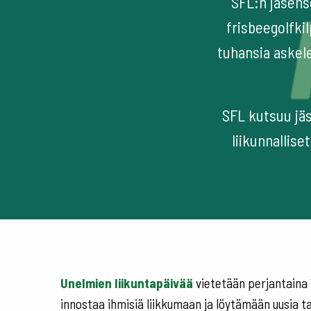
SFL:n jäsens
frisbeegolfkil
tuhansia askel
SFL kutsuu jä
liikunnallis
Unelmien liikuntapäivää
vietetään perjantaina 
innostaa ihmisiä liikkumaan ja löytämään uusia ta