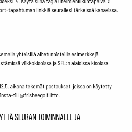
eksi. 4. Käytä siinä tägiä unelmienliikuntapäivä. 5.
rt-tapahtuman linkkiä seurallesi tärkeissä kanavissa.
semalla yhteisillä aihetunnisteilla esimerkkejä
stämissä viikkokisoissa ja SFL:n alaisissa kisoissa
.-12.5. aikana tekemät postaukset, joissa on käytetty
insta-tili @frisbeegolfliitto.
yttä seuran toiminnalle ja