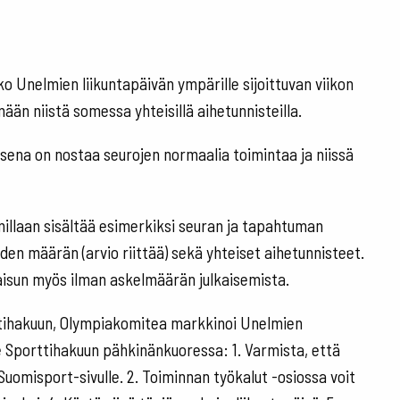
ko Unelmien liikuntapäivän ympärille sijoittuvan viikon
imään niistä somessa yhteisillä aihetunnisteilla.
ksena on nostaa seurojen normaalia toimintaa ja niissä
llaan sisältää esimerkiksi seuran ja tapahtuman
en määrän (arvio riittää) sekä yhteiset aihetunnisteet.
kaisun myös ilman askelmäärän julkaisemista.
tihakuun, Olympiakomitea markkinoi Unelmien
je Sporttihakuun pähkinänkuoressa: 1. Varmista, että
Suomisport-sivulle. 2. Toiminnan työkalut -osiossa voit