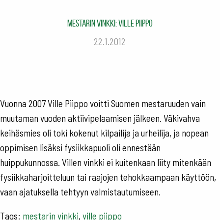
Mestarin vinkki: Ville Piippo
22.1.2012
Vuonna 2007 Ville Piippo voitti Suomen mestaruuden vain
muutaman vuoden aktiivipelaamisen jälkeen. Väkivahva
keihäsmies oli toki kokenut kilpailija ja urheilija, ja nopean
oppimisen lisäksi fysiikkapuoli oli ennestään
huippukunnossa. Villen vinkki ei kuitenkaan liity mitenkään
fysiikkaharjoitteluun tai raajojen tehokkaampaan käyttöön,
vaan ajatuksella tehtyyn valmistautumiseen.
Tags:
mestarin vinkki
,
ville piippo