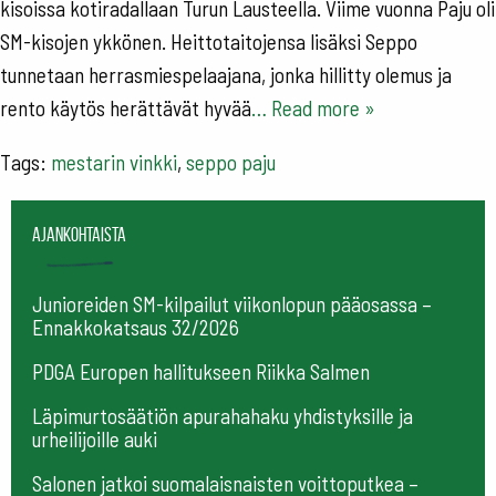
kisoissa kotiradallaan Turun Lausteella. Viime vuonna Paju oli
SM-kisojen ykkönen. Heittotaitojensa lisäksi Seppo
tunnetaan herrasmiespelaajana, jonka hillitty olemus ja
rento käytös herättävät hyvää
… Read more »
Tags:
mestarin vinkki
,
seppo paju
Ajankohtaista
Junioreiden SM-kilpailut viikonlopun pääosassa –
Ennakkokatsaus 32/2026
PDGA Europen hallitukseen Riikka Salmen
Läpimurtosäätiön apurahahaku yhdistyksille ja
urheilijoille auki
Salonen jatkoi suomalaisnaisten voittoputkea –