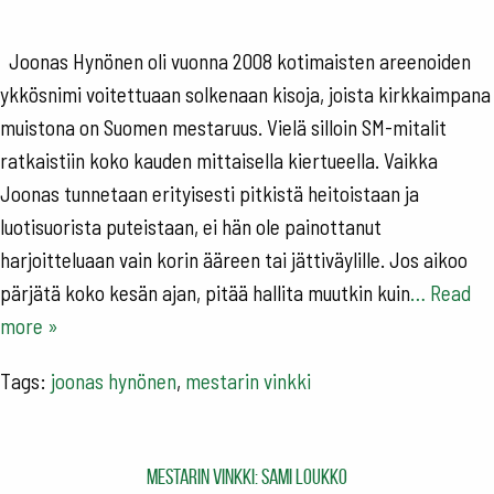
Joonas Hynönen oli vuonna 2008 kotimaisten areenoiden
ykkösnimi voitettuaan solkenaan kisoja, joista kirkkaimpana
muistona on Suomen mestaruus. Vielä silloin SM-mitalit
ratkaistiin koko kauden mittaisella kiertueella. Vaikka
Joonas tunnetaan erityisesti pitkistä heitoistaan ja
luotisuorista puteistaan, ei hän ole painottanut
harjoitteluaan vain korin ääreen tai jättiväylille. Jos aikoo
pärjätä koko kesän ajan, pitää hallita muutkin kuin
… Read
more »
Tags:
joonas hynönen
,
mestarin vinkki
Mestarin vinkki: Sami Loukko