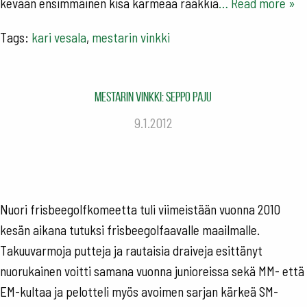
kevään ensimmäinen kisa karmeaa rääkkiä
… Read more »
Tags:
kari vesala
,
mestarin vinkki
Mestarin vinkki: Seppo Paju
9.1.2012
Nuori frisbeegolfkomeetta tuli viimeistään vuonna 2010
kesän aikana tutuksi frisbeegolfaavalle maailmalle.
Takuuvarmoja putteja ja rautaisia draiveja esittänyt
nuorukainen voitti samana vuonna junioreissa sekä MM- että
EM-kultaa ja pelotteli myös avoimen sarjan kärkeä SM-