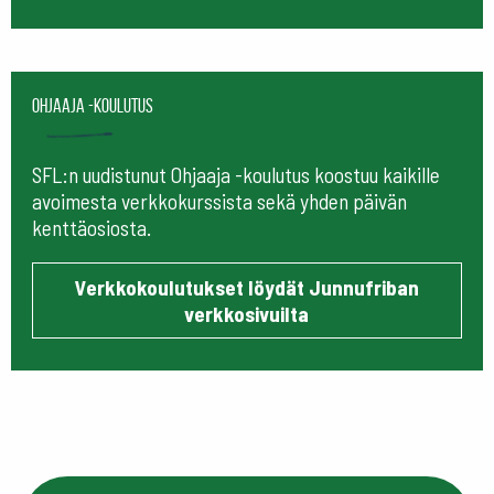
Ohjaaja -koulutus
SFL:n uudistunut Ohjaaja -koulutus koostuu kaikille
avoimesta verkkokurssista sekä yhden päivän
kenttäosiosta.
Verkkokoulutukset löydät Junnufriban
verkkosivuilta