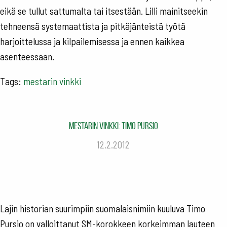
eikä se tullut sattumalta tai itsestään. Lilli mainitseekin
tehneensä systemaattista ja pitkäjänteistä työtä
harjoittelussa ja kilpailemisessa ja ennen kaikkea
asenteessaan.
Tags:
mestarin vinkki
Mestarin vinkki: Timo Pursio
12.2.2012
Lajin historian suurimpiin suomalaisnimiin kuuluva Timo
Pursio on valloittanut SM-korokkeen korkeimman lauteen