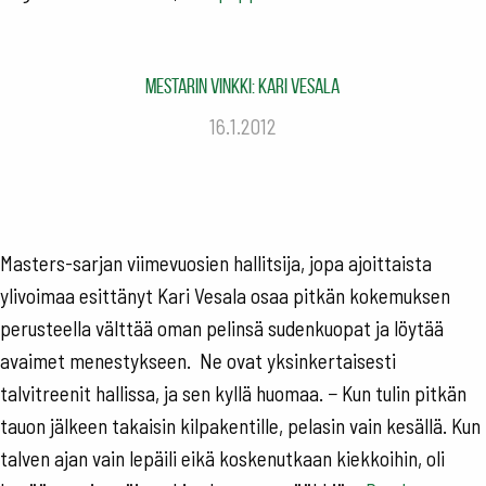
Mestarin vinkki: Kari Vesala
16.1.2012
Masters-sarjan viimevuosien hallitsija, jopa ajoittaista
ylivoimaa esittänyt Kari Vesala osaa pitkän kokemuksen
perusteella välttää oman pelinsä sudenkuopat ja löytää
avaimet menestykseen. Ne ovat yksinkertaisesti
talvitreenit hallissa, ja sen kyllä huomaa. − Kun tulin pitkän
tauon jälkeen takaisin kilpakentille, pelasin vain kesällä. Kun
talven ajan vain lepäili eikä koskenutkaan kiekkoihin, oli