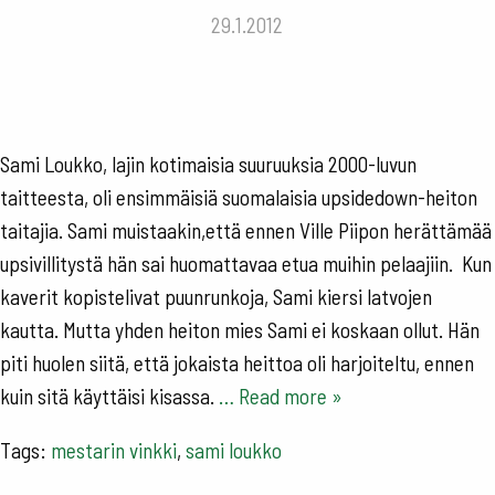
29.1.2012
Sami Loukko, lajin kotimaisia suuruuksia 2000-luvun
taitteesta, oli ensimmäisiä suomalaisia upsidedown-heiton
taitajia. Sami muistaakin,että ennen Ville Piipon herättämää
upsivillitystä hän sai huomattavaa etua muihin pelaajiin. Kun
kaverit kopistelivat puunrunkoja, Sami kiersi latvojen
kautta. Mutta yhden heiton mies Sami ei koskaan ollut. Hän
piti huolen siitä, että jokaista heittoa oli harjoiteltu, ennen
kuin sitä käyttäisi kisassa.
… Read more »
Tags:
mestarin vinkki
,
sami loukko