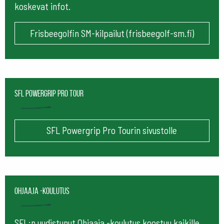
koskevat infot.
Frisbeegolfin SM-kilpailut (frisbeegolf-sm.fi)
SFL Powergrip Pro Tour
SFL Powergrip Pro Tourin sivustolle
Ohjaaja -koulutus
SFL:n uudistunut Ohjaaja -koulutus koostuu kaikille