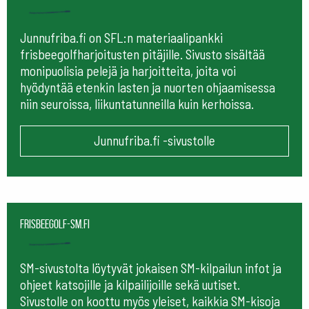
Junnufriba.fi on SFL:n materiaalipankki
frisbeegolfharjoitusten pitäjille. Sivusto sisältää
monipuolisia pelejä ja harjoitteita, joita voi
hyödyntää etenkin lasten ja nuorten ohjaamisessa
niin seuroissa, liikuntatunneilla kuin kerhoissa.
Junnufriba.fi -sivustolle
frisbeegolf-sm.fi
SM-sivustolta löytyvät jokaisen SM-kilpailun infot ja
ohjeet katsojille ja kilpailijoille sekä uutiset.
Sivustolle on koottu myös yleiset, kaikkia SM-kisoja