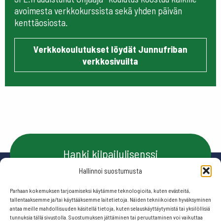
avoimesta verkkokurssista sekä yhden päivän
kenttäosiosta.
Verkkokoulutukset löydät Junnufriban
verkkosivuilta
Hanki kilpailulisenssi
Hallinnoi suostumusta
Parhaan kokemuksen tarjoamiseksi käytämme teknologioita, kuten evästeitä,
Ota yhteyttä
tallentaaksemme ja/tai käyttääksemme laitetietoja. Näiden tekniikoiden hyväksyminen
antaa meille mahdollisuuden käsitellä tietoja, kuten selauskäyttäytymistä tai yksilöllisiä
tunnuksia tällä sivustolla. Suostumuksen jättäminen tai peruuttaminen voi vaikuttaa