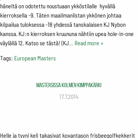
häneltä on odotettu noustuaan ykköstilalle hyvällä
kierroksella -9. Täten maailmanlistan ykkönen johtaa
kilpailua tuloksessa -18 yhdessä tanskalaisen KJ Nybon
kanssa. KJ:n kierroksen kruununa nähtiin upea hole-in-one
väylällä 12. Katso se tästä! (KJ
… Read more »
Tags:
European Masters
Mastersissa kolmen kimppakärki
17.7.2014
Helle ja tyyni keli takasivat kovantason frisbeegolfkekkerit