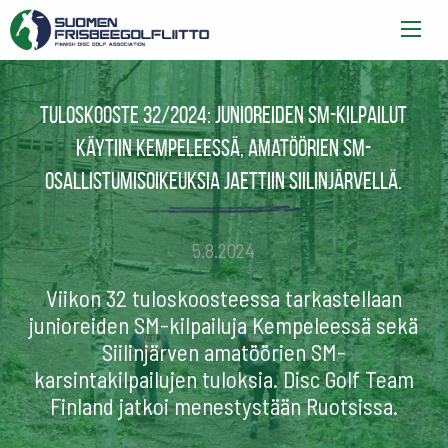
Tuloskooste 32/2024: Junioreiden SM-kilpailut
käytiin Kempeleessä, amatöörien SM-
osallistumisoikeuksia jaettiin Siilinjärvellä.
5.8.2024
Viikon 32 tuloskoosteessa tarkastellaan
junioreiden SM-kilpailuja Kempeleessä sekä
Siilinjärven amatöörien SM-
karsintakilpailujen tuloksia. Disc Golf Team
Finland jatkoi menestystään Ruotsissa.