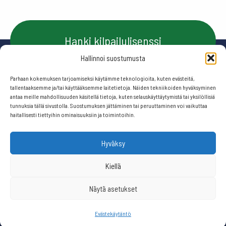
Hanki kilpailulisenssi
Hallinnoi suostumusta
Parhaan kokemuksen tarjoamiseksi käytämme teknologioita, kuten evästeitä,
Ota yhteyttä
tallentaaksemme ja/tai käyttääksemme laitetietoja. Näiden tekniikoiden hyväksyminen
antaa meille mahdollisuuden käsitellä tietoja, kuten selauskäyttäytymistä tai yksilöllisiä
tunnuksia tällä sivustolla. Suostumuksen jättäminen tai peruuttaminen voi vaikuttaa
haitallisesti tiettyihin ominaisuuksiin ja toimintoihin.
Seuraa meitä:
Hyväksy
© 2026 Suomen frisbeegolfliitto.
Kiellä
Näytä asetukset
Website by
506 ikkunaa
Evästekäytäntö