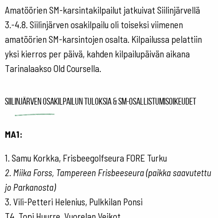
Amatöörien SM-karsintakilpailut jatkuivat Siilinjärvellä
3.-4.8. Siilinjärven osakilpailu oli toiseksi viimenen
amatöörien SM-karsintojen osalta. Kilpailussa pelattiin
yksi kierros per päivä, kahden kilpailupäivän aikana
Tarinalaakso Old Coursella.
Siilinjärven osakilpailun tuloksia & SM-osallistumisoikeudet
MA1:
1. Samu Korkka, Frisbeegolfseura FORE Turku
2. Miika Forss, Tampereen Frisbeeseura (paikka saavutettu
jo Parkanosta)
3. Vili-Petteri Helenius, Pulkkilan Ponsi
T4. Topi Huurre, Vuorelan Veikot