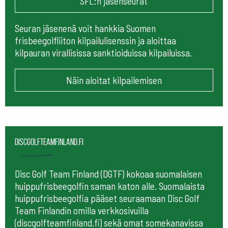
SFL:n jäsenseurat
Seuran jäsenenä voit hankkia Suomen
frisbeegolfliiton kilpailulisenssin ja aloittaa
kilpauran virallisissa sanktioiduissa kilpailuissa.
Näin aloitat kilpailemisen
Discgolfteamfinland.fi
Disc Golf Team Finland (DGTF) kokoaa suomalaisen
huippufrisbeegolfin saman katon alle. Suomalaista
huippufrisbeegolfia pääset seuraamaan
Disc Golf
Team Finlandin omilla verkkosivuilla
(discgolfteamfinland.fi) sekä omat somekanavissa