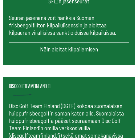
SFL:n jäsenseurat
Seuran jäsenenä voit hankkia Suomen
frisbeegolfliiton kilpailulisenssin ja aloittaa
kilpauran virallisissa sanktioiduissa kilpailuissa.
Näin aloitat kilpailemisen
Discgolfteamfinland.fi
Disc Golf Team Finland (DGTF) kokoaa suomalaisen
huippufrisbeegolfin saman katon alle. Suomalaista
huippufrisbeegolfia pääset seuraamaan
Disc Golf
Team Finlandin omilla verkkosivuilla
(discgolfteamfinland.fi) sekä omat somekanavissa