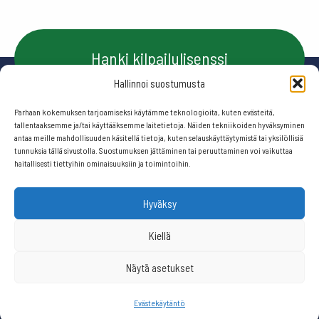
Hanki kilpailulisenssi
Hallinnoi suostumusta
Parhaan kokemuksen tarjoamiseksi käytämme teknologioita, kuten evästeitä,
Ota yhteyttä
tallentaaksemme ja/tai käyttääksemme laitetietoja. Näiden tekniikoiden hyväksyminen
antaa meille mahdollisuuden käsitellä tietoja, kuten selauskäyttäytymistä tai yksilöllisiä
tunnuksia tällä sivustolla. Suostumuksen jättäminen tai peruuttaminen voi vaikuttaa
haitallisesti tiettyihin ominaisuuksiin ja toimintoihin.
Seuraa meitä:
Hyväksy
© 2026 Suomen frisbeegolfliitto.
Kiellä
Näytä asetukset
Website by
506 ikkunaa
Evästekäytäntö