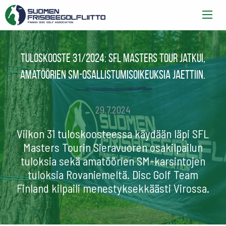
Tuloskooste 31/2024: SFL Masters Tour jatkui,
amatöörien SM-osallistumisoikeuksia jaettiin.
29.7.2024
Viikon 31 tuloskoosteessa käydään läpi SFL
Masters Tourin Sieravuoren osakilpailun
tuloksia sekä amatöörien SM-karsintojen
tuloksia Rovaniemeltä. Disc Golf Team
Finland kilpaili menestyksekkäästi Virossa.