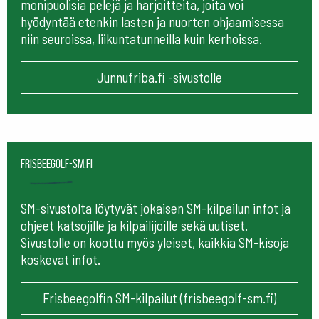
monipuolisia pelejä ja harjoitteita, joita voi
hyödyntää etenkin lasten ja nuorten ohjaamisessa
niin seuroissa, liikuntatunneilla kuin kerhoissa.
Junnufriba.fi -sivustolle
frisbeegolf-sm.fi
SM-sivustolta löytyvät jokaisen SM-kilpailun infot ja
ohjeet katsojille ja kilpailijoille sekä uutiset.
Sivustolle on koottu myös yleiset, kaikkia SM-kisoja
koskevat infot.
Frisbeegolfin SM-kilpailut (frisbeegolf-sm.fi)