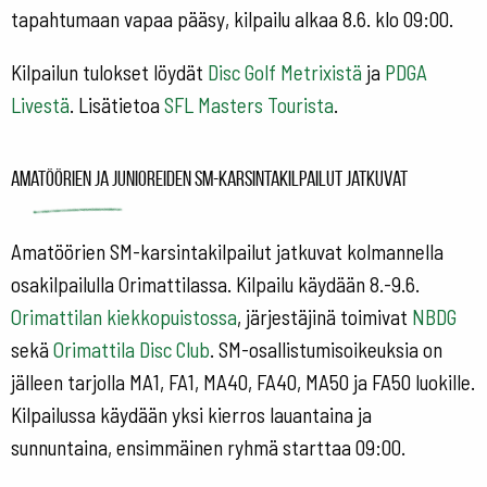
tapahtumaan vapaa pääsy, kilpailu alkaa 8.6. klo 09:00.
Kilpailun tulokset löydät
Disc Golf Metrixistä
ja
PDGA
Livestä
. Lisätietoa
SFL Masters Tourista
.
Amatöörien ja junioreiden SM-karsintakilpailut jatkuvat
Amatöörien SM-karsintakilpailut jatkuvat kolmannella
osakilpailulla Orimattilassa. Kilpailu käydään 8.-9.6.
Orimattilan kiekkopuistossa
, järjestäjinä toimivat
NBDG
sekä
Orimattila Disc Club
. SM-osallistumisoikeuksia on
jälleen tarjolla MA1, FA1, MA40, FA40, MA50 ja FA50 luokille.
Kilpailussa käydään yksi kierros lauantaina ja
sunnuntaina, ensimmäinen ryhmä starttaa 09:00.