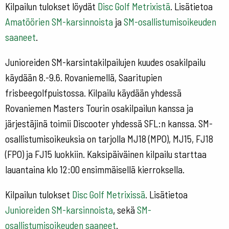
Kilpailun tulokset löydät
Disc Golf Metrixistä
. Lisätietoa
Amatöörien SM-karsinnoista
ja
SM-osallistumisoikeuden
saaneet
.
Junioreiden SM-karsintakilpailujen kuudes osakilpailu
käydään 8.-9.6. Rovaniemellä, Saaritupien
frisbeegolfpuistossa. Kilpailu käydään yhdessä
Rovaniemen Masters Tourin osakilpailun kanssa ja
järjestäjinä toimii Discooter yhdessä SFL:n kanssa. SM-
osallistumisoikeuksia on tarjolla MJ18 (MPO), MJ15, FJ18
(FPO) ja FJ15 luokkiin. Kaksipäiväinen kilpailu starttaa
lauantaina klo 12:00 ensimmäisellä kierroksella.
Kilpailun tulokset
Disc Golf Metrixissä
. Lisätietoa
Junioreiden SM-karsinnoista
, sekä
SM-
osallistumisoikeuden saaneet
.