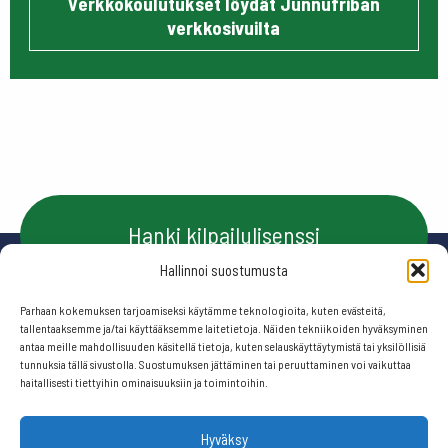
Verkkokoulutukset löydät Junnufriban
verkkosivuilta
Hanki kilpailulisenssi
Hallinnoi suostumusta
Parhaan kokemuksen tarjoamiseksi käytämme teknologioita, kuten evästeitä,
Ota yhteyttä
tallentaaksemme ja/tai käyttääksemme laitetietoja. Näiden tekniikoiden hyväksyminen
antaa meille mahdollisuuden käsitellä tietoja, kuten selauskäyttäytymistä tai yksilöllisiä
tunnuksia tällä sivustolla. Suostumuksen jättäminen tai peruuttaminen voi vaikuttaa
haitallisesti tiettyihin ominaisuuksiin ja toimintoihin.
Seuraa meitä:
Hyväksy