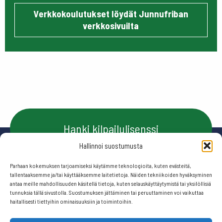
Verkkokoulutukset löydät Junnufriban
verkkosivuilta
Hanki kilpailulisenssi
Hallinnoi suostumusta
Parhaan kokemuksen tarjoamiseksi käytämme teknologioita, kuten evästeitä,
Ota yhteyttä
tallentaaksemme ja/tai käyttääksemme laitetietoja. Näiden tekniikoiden hyväksyminen
antaa meille mahdollisuuden käsitellä tietoja, kuten selauskäyttäytymistä tai yksilöllisiä
tunnuksia tällä sivustolla. Suostumuksen jättäminen tai peruuttaminen voi vaikuttaa
haitallisesti tiettyihin ominaisuuksiin ja toimintoihin.
Seuraa meitä: