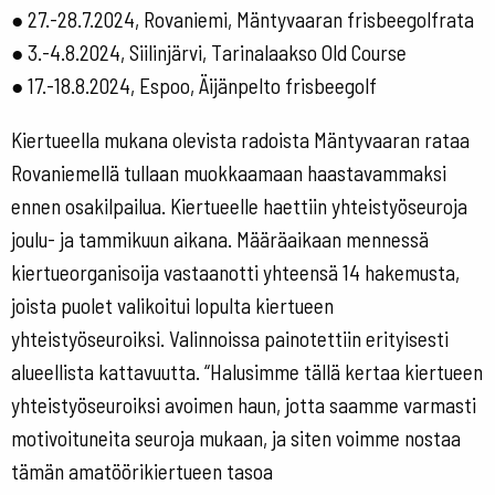
● 27.-28.7.2024, Rovaniemi, Mäntyvaaran frisbeegolfrata
● 3.-4.8.2024, Siilinjärvi, Tarinalaakso Old Course
● 17.-18.8.2024, Espoo, Äijänpelto frisbeegolf
Kiertueella mukana olevista radoista Mäntyvaaran rataa
Rovaniemellä tullaan muokkaamaan haastavammaksi
ennen osakilpailua. Kiertueelle haettiin yhteistyöseuroja
joulu- ja tammikuun aikana. Määräaikaan mennessä
kiertueorganisoija vastaanotti yhteensä 14 hakemusta,
joista puolet valikoitui lopulta kiertueen
yhteistyöseuroiksi. Valinnoissa painotettiin erityisesti
alueellista kattavuutta. “Halusimme tällä kertaa kiertueen
yhteistyöseuroiksi avoimen haun, jotta saamme varmasti
motivoituneita seuroja mukaan, ja siten voimme nostaa
tämän amatöörikiertueen tasoa