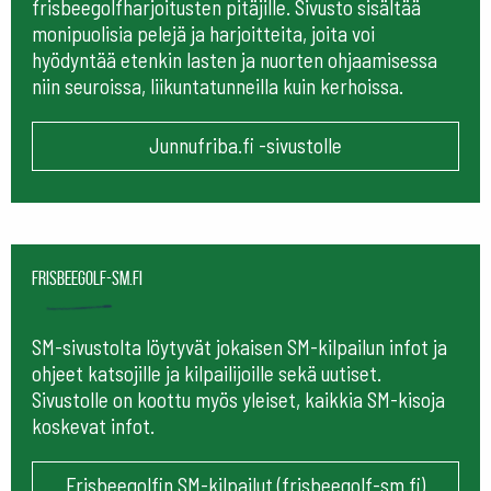
frisbeegolfharjoitusten pitäjille. Sivusto sisältää
monipuolisia pelejä ja harjoitteita, joita voi
hyödyntää etenkin lasten ja nuorten ohjaamisessa
niin seuroissa, liikuntatunneilla kuin kerhoissa.
Junnufriba.fi -sivustolle
frisbeegolf-sm.fi
SM-sivustolta löytyvät jokaisen SM-kilpailun infot ja
ohjeet katsojille ja kilpailijoille sekä uutiset.
Sivustolle on koottu myös yleiset, kaikkia SM-kisoja
koskevat infot.
Frisbeegolfin SM-kilpailut (frisbeegolf-sm.fi)