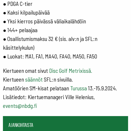
● PDGA C-tier
● Kaksi kilpailupäivää
● Yksi kierros päivässä väliaikalähdöin
● 144+ pelaajaa
● Osallistumismaksu 32 € (sis. alv:n ja SFL:n
käsittelykulun)
● Luokat: MA1, FA1, MA40, FA40, MA50, FA50
Kiertueen omat sivut
Disc Golf Metrixissä.
Kiertueen
säännöt
SFL:n sivuilla.
Amatöörien SM-kisat pelataan
Turussa
13.-15.9.2024.
Lisätiedot: Kiertuemanageri Ville Helenius,
events@nbdg.fi
Ajankohtaista