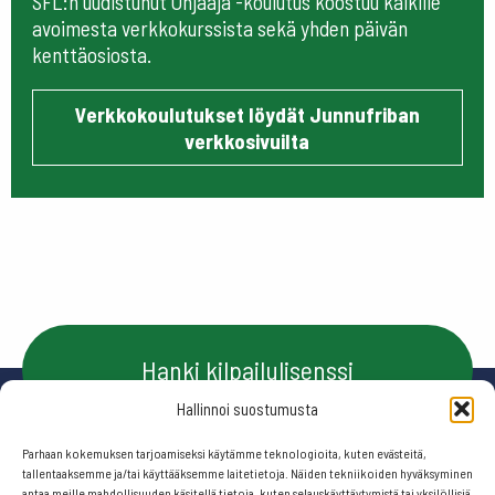
SFL:n uudistunut Ohjaaja -koulutus koostuu kaikille
avoimesta verkkokurssista sekä yhden päivän
kenttäosiosta.
Verkkokoulutukset löydät Junnufriban
verkkosivuilta
Hanki kilpailulisenssi
Hallinnoi suostumusta
Parhaan kokemuksen tarjoamiseksi käytämme teknologioita, kuten evästeitä,
Ota yhteyttä
tallentaaksemme ja/tai käyttääksemme laitetietoja. Näiden tekniikoiden hyväksyminen
antaa meille mahdollisuuden käsitellä tietoja, kuten selauskäyttäytymistä tai yksilöllisiä