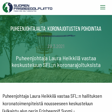
Puheenjohtajalta: koronajoitusten pohdintaa
29.3.2021
Puheenjohtaja Laura Heikkilä vastaa
keskusteluun SFL:n koronarajoituksista
Puheenjohtaja Laura Heikkilä vastaa SFL:n hallituksen
koronatoimenpiteistä nousseeseen keskusteluun
(julkaistu alun perin Frisbeegolf Suomi -