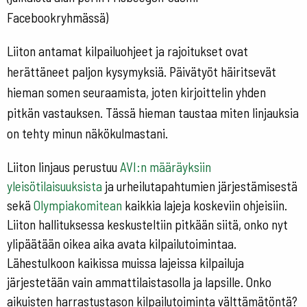
Facebookryhmässä)
Liiton antamat kilpailuohjeet ja rajoitukset ovat
herättäneet paljon kysymyksiä. Päivätyöt häiritsevät
hieman somen seuraamista, joten kirjoittelin yhden
pitkän vastauksen. Tässä hieman taustaa miten linjauksia
on tehty minun näkökulmastani.
Liiton linjaus perustuu
AVI:n määräyksiin
yleisötilaisuuksista
ja urheilutapahtumien järjestämisestä
sekä
Olympiakomitean
kaikkia lajeja koskeviin ohjeisiin.
Liiton hallituksessa keskusteltiin pitkään siitä, onko nyt
ylipäätään oikea aika avata kilpailutoimintaa.
Lähestulkoon kaikissa muissa lajeissa kilpailuja
järjestetään vain ammattilaistasolla ja lapsille. Onko
aikuisten harrastustason kilpailutoiminta välttämätöntä?