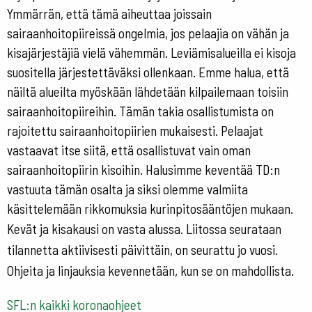
Ymmärrän, että tämä aiheuttaa joissain
sairaanhoitopiireissä ongelmia, jos pelaajia on vähän ja
kisajärjestäjiä vielä vähemmän. Leviämisalueilla ei kisoja
suositella järjestettäväksi ollenkaan. Emme halua, että
näiltä alueilta myöskään lähdetään kilpailemaan toisiin
sairaanhoitopiireihin. Tämän takia osallistumista on
rajoitettu sairaanhoitopiirien mukaisesti. Pelaajat
vastaavat itse siitä, että osallistuvat vain oman
sairaanhoitopiirin kisoihin. Halusimme keventää TD:n
vastuuta tämän osalta ja siksi olemme valmiita
käsittelemään rikkomuksia kurinpitosääntöjen mukaan.
Kevät ja kisakausi on vasta alussa. Liitossa seurataan
tilannetta aktiivisesti päivittäin, on seurattu jo vuosi.
Ohjeita ja linjauksia kevennetään, kun se on mahdollista.
SFL:n kaikki koronaohjeet