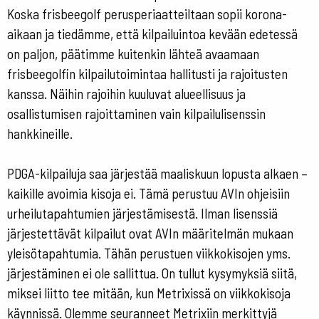
Koska frisbeegolf perusperiaatteiltaan sopii korona-
aikaan ja tiedämme, että kilpailuintoa kevään edetessä
on paljon, päätimme kuitenkin lähteä avaamaan
frisbeegolfin kilpailutoimintaa hallitusti ja rajoitusten
kanssa. Näihin rajoihin kuuluvat alueellisuus ja
osallistumisen rajoittaminen vain kilpailulisenssin
hankkineille.
PDGA-kilpailuja saa järjestää maaliskuun lopusta alkaen –
kaikille avoimia kisoja ei. Tämä perustuu AVIn ohjeisiin
urheilutapahtumien järjestämisestä. Ilman lisenssiä
järjestettävät kilpailut ovat AVIn määritelmän mukaan
yleisötapahtumia. Tähän perustuen viikkokisojen yms.
järjestäminen ei ole sallittua. On tullut kysymyksiä siitä,
miksei liitto tee mitään, kun Metrixissä on viikkokisoja
käynnissä. Olemme seuranneet Metrixiin merkittyjä