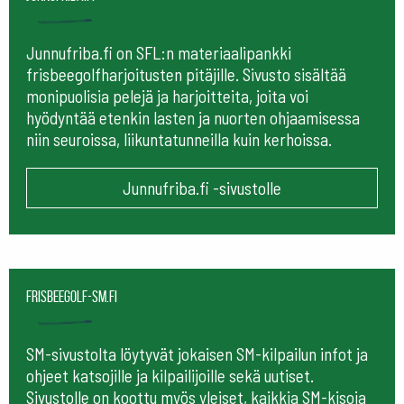
Junnufriba.fi on SFL:n materiaalipankki
frisbeegolfharjoitusten pitäjille. Sivusto sisältää
monipuolisia pelejä ja harjoitteita, joita voi
hyödyntää etenkin lasten ja nuorten ohjaamisessa
niin seuroissa, liikuntatunneilla kuin kerhoissa.
Junnufriba.fi -sivustolle
frisbeegolf-sm.fi
SM-sivustolta löytyvät jokaisen SM-kilpailun infot ja
ohjeet katsojille ja kilpailijoille sekä uutiset.
Sivustolle on koottu myös yleiset, kaikkia SM-kisoja