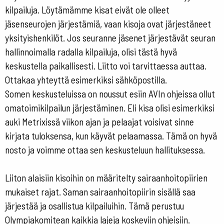
kilpailuja. Löytämämme kisat eivät ole olleet
jäsenseurojen järjestämiä, vaan kisoja ovat järjestäneet
yksityishenkilöt. Jos seuranne jäsenet järjestävät seuran
hallinnoimalla radalla kilpailuja, olisi tästä hyvä
keskustella paikallisesti. Liitto voi tarvittaessa auttaa.
Ottakaa yhteyttä esimerkiksi sähköpostilla.
Somen keskusteluissa on noussut esiin AVIn ohjeissa ollut
omatoimikilpailun järjestäminen. Eli kisa olisi esimerkiksi
auki Metrixissä viikon ajan ja pelaajat voisivat sinne
kirjata tuloksensa, kun käyvät pelaamassa. Tämä on hyvä
nosto ja voimme ottaa sen keskusteluun hallituksessa.
Liiton alaisiin kisoihin on määritelty sairaanhoitopiirien
mukaiset rajat. Saman sairaanhoitopiirin sisällä saa
järjestää ja osallistua kilpailuihin. Tämä perustuu
Olympiakomitean kaikkia lajeja koskeviin ohjeisiin.