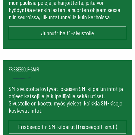
monipuolisia pelejä ja harjoitteita, joita voi
hyödyntää etenkin lasten ja nuorten ohjaamisessa
niin seuroissa, liikuntatunneilla kuin kerhoissa.
Junnufriba.fi -sivustolle
frisbeegolf-sm.fi
SM-sivustolta löytyvät jokaisen SM-kilpailun infot ja
ohjeet katsojille ja kilpailijoille sekä uutiset.
Sivustolle on koottu myös yleiset, kaikkia SM-kisoja
koskevat infot.
Frisbeegolfin SM-kilpailut (frisbeegolf-sm.fi)