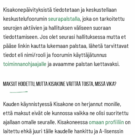
Kisakonepäivityksistä tiedotetaan ja keskustellaan
keskustelufoorumin
seurapalstalla
, joka on tarkoitettu
seurojen aktiivien ja hallituksen väliseen suoraan
tiedottamiseen. Jos olet seurasi hallituksessa mutta et
pääse linkin kautta lukemaan palstaa, lähetä tarvittavat
tiedot eli nimi/rooli ja foorumin käyttäjätunnus
toiminnanohjaajalle
ja avaamme palstan luettavaksi.
Maksut hoidettu, mutta Kisakone väittää toista, missä vika?
Kauden käynnistyessä Kisakone on herjannut monille,
että maksut eivät ole kunnossa vaikka ne olisi suoritettu
ajallaan omalle seuralle. Kisakoneessa
omaan profiiliin
on
laitettu ehkä juuri tälle kaudelle hankittu ja A-lisenssin