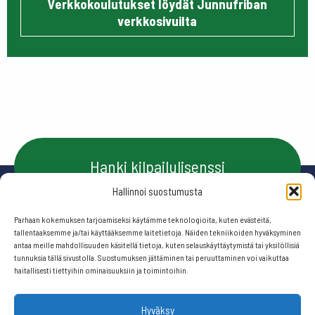
Verkkokoulutukset löydät Junnufriban
verkkosivuilta
Hanki kilpailulisenssi
Hallinnoi suostumusta
Parhaan kokemuksen tarjoamiseksi käytämme teknologioita, kuten evästeitä,
Ota yhteyttä
tallentaaksemme ja/tai käyttääksemme laitetietoja. Näiden tekniikoiden hyväksyminen
antaa meille mahdollisuuden käsitellä tietoja, kuten selauskäyttäytymistä tai yksilöllisiä
tunnuksia tällä sivustolla. Suostumuksen jättäminen tai peruuttaminen voi vaikuttaa
haitallisesti tiettyihin ominaisuuksiin ja toimintoihin.
Seuraa meitä:
Hyväksy