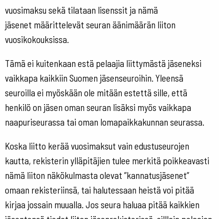
vuosimaksu sekä tilataan lisenssit ja nämä
jäsenet määrittelevät seuran äänimäärän liiton
vuosikokouksissa.
Tämä ei kuitenkaan estä pelaajia liittymästä jäseneksi
vaikkapa kaikkiin Suomen jäsenseuroihin. Yleensä
seuroilla ei myöskään ole mitään estettä sille, että
henkilö on jäsen oman seuran lisäksi myös vaikkapa
naapuriseurassa tai oman lomapaikkakunnan seurassa.
Koska liitto kerää vuosimaksut vain edustuseurojen
kautta, rekisterin ylläpitäjien tulee merkitä poikkeavasti
nämä liiton näkökulmasta olevat ”kannatusjäsenet”
omaan rekisteriinsä, tai halutessaan heistä voi pitää
kirjaa jossain muualla. Jos seura haluaa pitää kaikkien