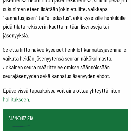
jäsentensä tiedot liiton jäsenrekisterissä, sillloin pelaajan
sukunimen eteen lisätään jokin etuliite, vaikkapa
”kannatusjäsen” tai ”ei-edustus”, eikä kyseisille henkilöille
pidä tilata rekisterin kautta mitään lisenssejä tai
jäsenyyksiä.
Se että liitto näkee kyseiset henkilöt kannatusjäseninä, ei
vaikuta heidän jäsenyytensä seuran näkökulmasta.
Jokainen seura määrittelee omissa säännöissään
seurajäsenyyden sekä kannatusjäsenyyden ehdot.
Epäselvissä tapauksissa voit aina ottaa yhteyttä liiton
hallitukseen
.
Ajankohtaista