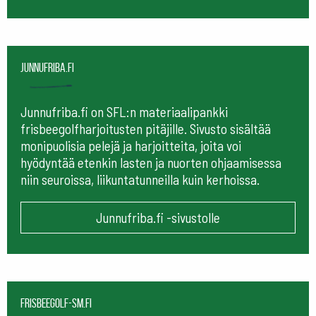
Junnufriba.fi
Junnufriba.fi on SFL:n materiaalipankki
frisbeegolfharjoitusten pitäjille. Sivusto sisältää
monipuolisia pelejä ja harjoitteita, joita voi
hyödyntää etenkin lasten ja nuorten ohjaamisessa
niin seuroissa, liikuntatunneilla kuin kerhoissa.
Junnufriba.fi -sivustolle
frisbeegolf-sm.fi