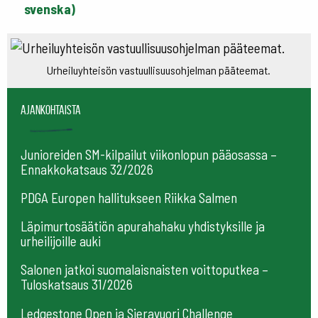
svenska)
Urheiluyhteisön vastuullisuusohjelman pääteemat.
Ajankohtaista
Junioreiden SM-kilpailut viikonlopun pääosassa –
Ennakkokatsaus 32/2026
PDGA Europen hallitukseen Riikka Salmen
Läpimurtosäätiön apurahahaku yhdistyksille ja
urheilijoille auki
Salonen jatkoi suomalaisnaisten voittoputkea –
Tuloskatsaus 31/2026
Ledgestone Open ja Sieravuori Challenge