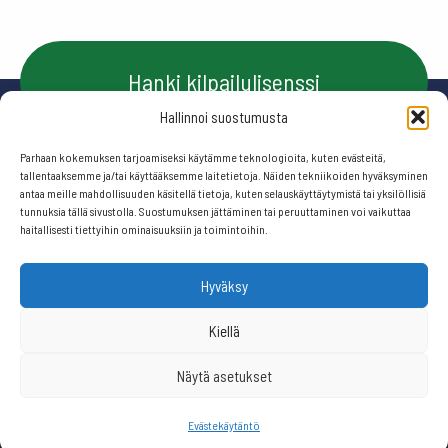
Hanki kilpailulisenssi
Hallinnoi suostumusta
Parhaan kokemuksen tarjoamiseksi käytämme teknologioita, kuten evästeitä,
Ota yhteyttä
tallentaaksemme ja/tai käyttääksemme laitetietoja. Näiden tekniikoiden hyväksyminen
antaa meille mahdollisuuden käsitellä tietoja, kuten selauskäyttäytymistä tai yksilöllisiä
tunnuksia tällä sivustolla. Suostumuksen jättäminen tai peruuttaminen voi vaikuttaa
haitallisesti tiettyihin ominaisuuksiin ja toimintoihin.
Seuraa meitä:
Hyväksy
© 2026 Suomen frisbeegolfliitto.
Kiellä
Näytä asetukset
Website by
506 ikkunaa
Evästekäytäntö