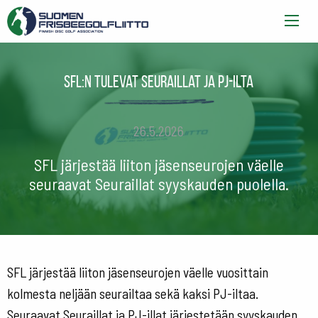
SFL:n tulevat Seuraillat ja Pj-ilta
26.5.2026
SFL järjestää liiton jäsenseurojen väelle
seuraavat Seuraillat syyskauden puolella.
SFL järjestää liiton jäsenseurojen väelle vuosittain
kolmesta neljään seurailtaa sekä kaksi PJ-iltaa.
Seuraavat Seuraillat ja PJ-illat järjestetään syyskauden