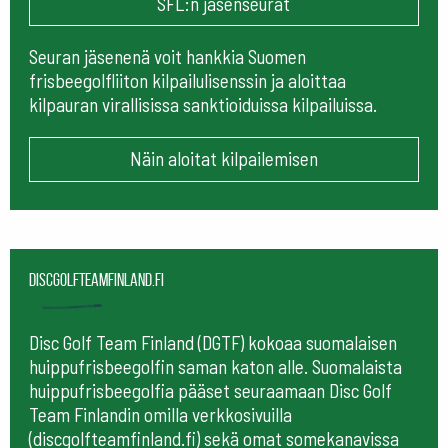
SFL:n jäsenseurat
Seuran jäsenenä voit hankkia Suomen
frisbeegolfliiton kilpailulisenssin ja aloittaa
kilpauran virallisissa sanktioiduissa kilpailuissa.
Näin aloitat kilpailemisen
Discgolfteamfinland.fi
Disc Golf Team Finland (DGTF) kokoaa suomalaisen
huippufrisbeegolfin saman katon alle. Suomalaista
huippufrisbeegolfia pääset seuraamaan
Disc Golf
Team Finlandin omilla verkkosivuilla
(discgolfteamfinland.fi) sekä omat somekanavissa