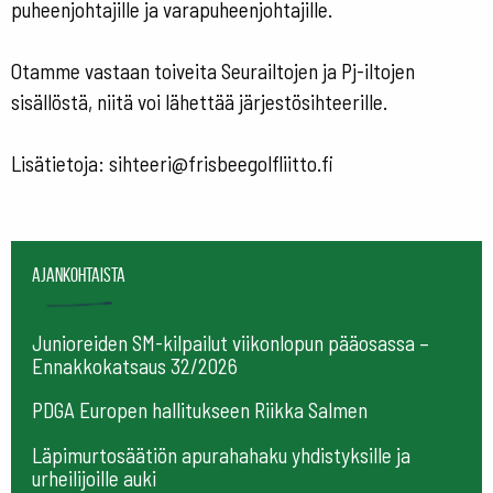
puheenjohtajille ja varapuheenjohtajille.
Otamme vastaan toiveita Seurailtojen ja Pj-iltojen
sisällöstä, niitä voi lähettää järjestösihteerille.
Lisätietoja: sihteeri@frisbeegolfliitto.fi
Ajankohtaista
Junioreiden SM-kilpailut viikonlopun pääosassa –
Ennakkokatsaus 32/2026
PDGA Europen hallitukseen Riikka Salmen
Läpimurtosäätiön apurahahaku yhdistyksille ja
urheilijoille auki