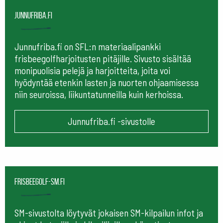
Junnufriba.fi
Junnufriba.fi on SFL:n materiaalipankki
frisbeegolfharjoitusten pitäjille. Sivusto sisältää
monipuolisia pelejä ja harjoitteita, joita voi
hyödyntää etenkin lasten ja nuorten ohjaamisessa
niin seuroissa, liikuntatunneilla kuin kerhoissa.
Junnufriba.fi -sivustolle
frisbeegolf-sm.fi
SM-sivustolta löytyvät jokaisen SM-kilpailun infot ja