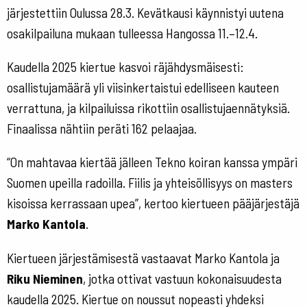
järjestettiin Oulussa 28.3. Kevätkausi käynnistyi uutena
osakilpailuna mukaan tulleessa Hangossa 11.–12.4.
Kaudella 2025 kiertue kasvoi räjähdysmäisesti:
osallistujamäärä yli viisinkertaistui edelliseen kauteen
verrattuna, ja kilpailuissa rikottiin osallistujaennätyksiä.
Finaalissa nähtiin peräti 162 pelaajaa.
“On mahtavaa kiertää jälleen Tekno koiran kanssa ympäri
Suomen upeilla radoilla. Fiilis ja yhteisöllisyys on masters
kisoissa kerrassaan upea”, kertoo kiertueen pääjärjestäjä
Marko Kantola
.
Kiertueen järjestämisestä vastaavat Marko Kantola ja
Riku Nieminen
, jotka ottivat vastuun kokonaisuudesta
kaudella 2025. Kiertue on noussut nopeasti yhdeksi