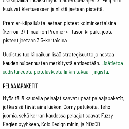
osakilpailua. Lisäksi myös masterspelaajien SM-kilpailut
kuuluvat kiertueeseen ja niistä jaetaan pisteitä.
Premier-kilpailuista jaetaan pisteet kolminkertaisina
(kerroin 3). Finaali on Premier+ -tason kilpailu, josta
pisteet jaetaan 3,5-kertaisina.
Uudistus tuo kilpailuun lisää strategisuutta ja nostaa
kauden huipennusten merkitystä entisestään.
Lisätietoa
uudistuneesta pistelaskusta linkin takaa Tjingistä.
Pelaajapaketit
Myös tällä kaudella pelaajat saavat upeat pelaajapaketit,
jotka sisältävät aina kiekon, Corny patukoita, Teho
juomia, sekä kerran kaudessa pelaajat saavat Fuzzy
Eaglen pyyhkeen, Kolo Design minin, ja MOoCB