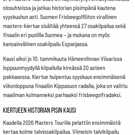
olosuhteissa ja jatkuu historian pisimpänä kautena
syyskuuhun asti. Suomen Frisbeegolfliiton virallinen
masters-kiertue sisältää yhteensä 27 osakilpailua sekä
finaalin eri puolilla Suomea – ja mukana on myös
kansainvälinen osakilpailu Espanjassa.
Kausi alkoi jo 10. tammikuuta Hämeenlinnan Viisarissa
loppuunmyydyllä kilpailulla kireässä 20 asteen
pakkasessa. Kiertue huipentuu syyskuun ensimmäisenä
viikonloppuna finaaliin Kippasuon radalla, joka on valittu
maailman kolmanneksi parhaaksi frisbeegolfradaksi.
Kiertueen historian pisin kausi
Kaudella 2026 Masters Tourilla pelattiin ensimmäistä
kertaa kolme talviosakilpailua. Viimeisin talvikilpailu