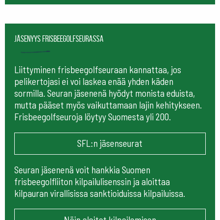
Jäsenyys frisbeegolfseurassa
Liittyminen frisbeegolfseuraan kannattaa, jos
pelikertojasi ei voi laskea enää yhden käden
sormilla. Seuran jäsenenä hyödyt monista eduista,
mutta pääset myös vaikuttamaan lajin kehitykseen.
Frisbeegolfseuroja löytyy Suomesta yli 200.
SFL:n jäsenseurat
Seuran jäsenenä voit hankkia Suomen
frisbeegolfliiton kilpailulisenssin ja aloittaa
kilpauran virallisissa sanktioiduissa kilpailuissa.
Näin aloitat kilpailemisen