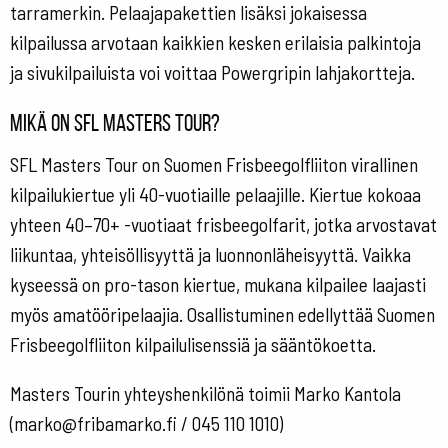
tarramerkin. Pelaajapakettien lisäksi jokaisessa
kilpailussa arvotaan kaikkien kesken erilaisia palkintoja
ja sivukilpailuista voi voittaa Powergripin lahjakortteja.
Mikä on SFL Masters Tour?
SFL Masters Tour on Suomen Frisbeegolfliiton virallinen
kilpailukiertue yli 40-vuotiaille pelaajille. Kiertue kokoaa
yhteen 40–70+ -vuotiaat frisbeegolfarit, jotka arvostavat
liikuntaa, yhteisöllisyyttä ja luonnonläheisyyttä. Vaikka
kyseessä on pro-tason kiertue, mukana kilpailee laajasti
myös amatööripelaajia. Osallistuminen edellyttää Suomen
Frisbeegolfliiton kilpailulisenssiä ja sääntökoetta.
Masters Tourin yhteyshenkilönä toimii Marko Kantola
(marko@fribamarko.fi / 045 110 1010)