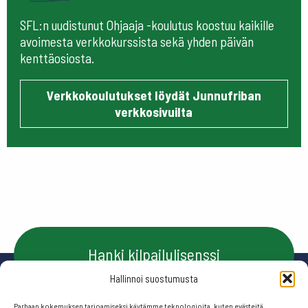
SFL:n uudistunut Ohjaaja -koulutus koostuu kaikille
avoimesta verkkokurssista sekä yhden päivän
kenttäosiosta.
Verkkokoulutukset löydät Junnufriban
verkkosivuilta
Hanki kilpailulisenssi
Hallinnoi suostumusta
Parhaan kokemuksen tarjoamiseksi käytämme teknologioita, kuten evästeitä,