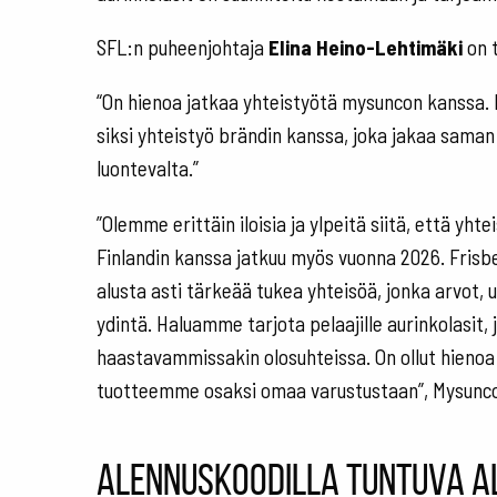
SFL:n puheenjohtaja
Elina Heino-Lehtimäki
on 
“On hienoa jatkaa yhteistyötä mysuncon kanssa. H
siksi yhteistyö brändin kanssa, joka jakaa saman
luontevalta.”
”Olemme erittäin iloisia ja ylpeitä siitä, että yht
Finlandin kanssa jatkuu myös vuonna 2026. Frisbeeg
alusta asti tärkeää tukea yhteisöä, jonka arvot, ul
ydintä. Haluamme tarjota pelaajille aurinkolasit, 
haastavammissakin olosuhteissa. On ollut hienoa
tuotteemme osaksi omaa varustustaan”, Mysunco
Alennuskoodilla tuntuva a