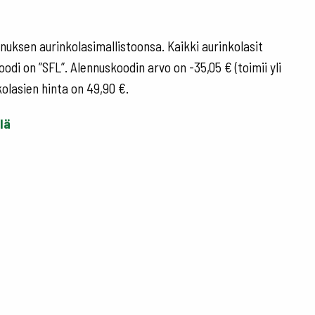
uksen aurinkolasimallistoonsa. Kaikki aurinkolasit
di on ”SFL”. Alennuskoodin arvo on -35,05 € (toimii yli
kolasien hinta on 49,90 €.
lä