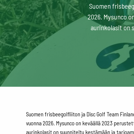
Suomen frisbeeg
2026. Mysunco on
aurinkolasit on 
Suomen frisbeegolfliiton ja Disc Golf Team Finl
vuonna 2026. Mysunco on keväällä 2023 perustet
aurinkolasit on suunniteltu kestämään ja tarjoam