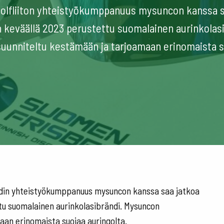
olfliiton yhteistyökumppanuus mysuncon kanssa s
 keväällä 2023 perustettu suomalainen aurinkolas
suunniteltu kestämään ja tarjoamaan erinomaista s
andin yhteistyökumppanuus mysuncon kanssa saa jatkoa
tu suomalainen aurinkolasibrändi. Mysuncon
aan erinomaista suojaa auringolta.