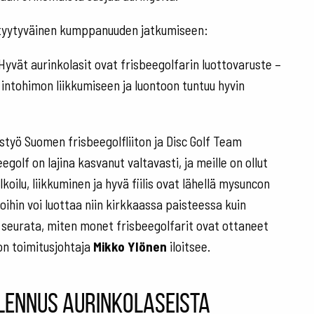
tyytyväinen kumppanuuden jatkumiseen:
yvät aurinkolasit ovat frisbeegolfarin luottovaruste –
 intohimon liikkumiseen ja luontoon tuntuu hyvin
eistyö Suomen frisbeegolfliiton ja Disc Golf Team
olf on lajina kasvanut valtavasti, ja meille on ollut
koilu, liikkuminen ja hyvä fiilis ovat lähellä mysuncon
joihin voi luottaa niin kirkkaassa paisteessa kuin
 seurata, miten monet frisbeegolfarit ovat ottaneet
n toimitusjohtaja
Mikko Ylönen
iloitsee.
lennus aurinkolaseista