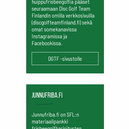
huippufrisbeegolfia pääset
seuraamaan
Disc Golf Team
Finlandin omilla verkkosivuilla
(discgolfteamfinland.fi) sekä
omat somekanavissa
Instagramissa ja
Facebookissa.
DGTF -sivustolle
Junnufriba.fi
Junnufriba.fi on SFL:n
materiaalipankki
frisbeegolfharjoitusten