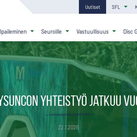
Uutiset
SFL
ilpaileminen
Seuroille
Vastuullisuus
Disc 
mysuncon yhteistyö jatkuu v
22.1.2026