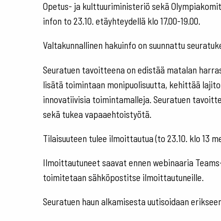
Opetus- ja kulttuuriministeriö sekä Olympiakomit
infon to 23.10. etäyhteydellä klo 17.00-19.00.
Valtakunnallinen hakuinfo on suunnattu seuratukea
Seuratuen tavoitteena on edistää matalan harras
lisätä toimintaan monipuolisuutta, kehittää lajit
innovatiivisia toimintamalleja. Seuratuen tavoitt
sekä tukea vapaaehtoistyötä.
Tilaisuuteen tulee ilmoittautua (to 23.10. klo 13
Ilmoittautuneet saavat ennen webinaaria Teams-li
toimitetaan sähköpostitse ilmoittautuneille.
Seuratuen haun alkamisesta uutisoidaan eriksee