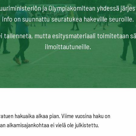
tuuriministeriön ja Olympiakomitean yhdessä järje
info on suunnattu seuratukea hakeville seuroille.
ei tallenneta, mutta esitysmateriaali toimitetaan 
ilmoittautuneille.
uratuen hakuaika alkaa pian. Viime vuosina haku on
 alkamisajankohtaa ei vielä ole julkistettu.