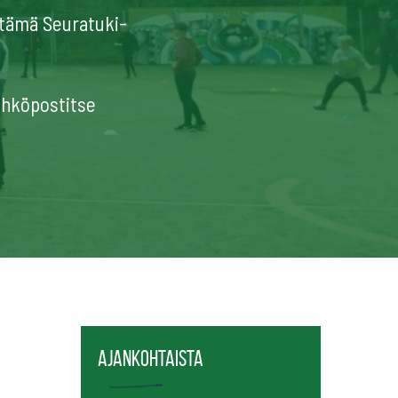
stämä Seuratuki-
sähköpostitse
Ajankohtaista