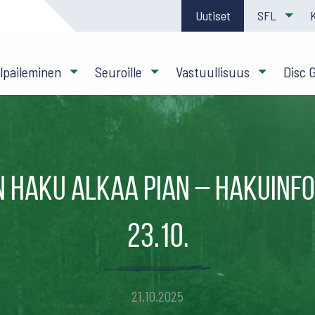
Uutiset
SFL
ilpaileminen
Seuroille
Vastuullisuus
Disc 
 haku alkaa pian – hakuinfo
23.10.
21.10.2025