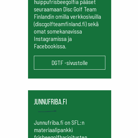
huippufrisbeegolfia pääset
seuraamaan
Disc Golf Team
Finlandin omilla verkkosivuilla
(discgolfteamfinland.fi) sekä
omat somekanavissa
Instagramissa ja
Facebookissa.
DGTF -sivustolle
Junnufriba.fi
Junnufriba.fi on SFL:n
materiaalipankki
frisbeegolfharjoitusten