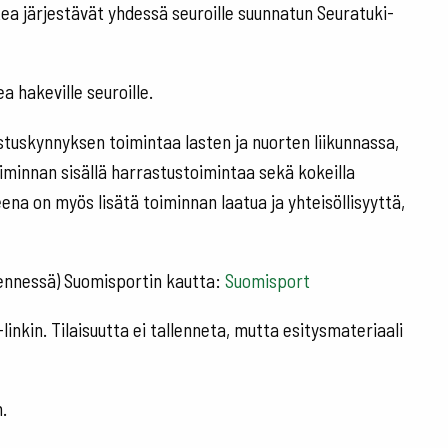
ea järjestävät yhdessä seuroille suunnatun Seuratuki-
 hakeville seuroille.
tuskynnyksen toimintaa lasten ja nuorten liikunnassa,
oiminnan sisällä harrastustoimintaa sekä kokeilla
eena on myös lisätä toiminnan laatua ja yhteisöllisyyttä,
 mennessä) Suomisportin kautta:
Suomisport
nkin. Tilaisuutta ei tallenneta, mutta esitysmateriaali
n.