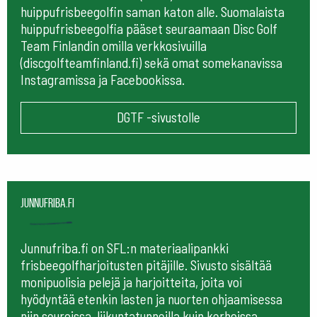
huippufrisbeegolfin saman katon alle. Suomalaista
huippufrisbeegolfia pääset seuraamaan
Disc Golf
Team Finlandin omilla verkkosivuilla
(discgolfteamfinland.fi) sekä omat somekanavissa
Instagramissa ja Facebookissa.
DGTF -sivustolle
Junnufriba.fi
Junnufriba.fi on SFL:n materiaalipankki
frisbeegolfharjoitusten pitäjille. Sivusto sisältää
monipuolisia pelejä ja harjoitteita, joita voi
hyödyntää etenkin lasten ja nuorten ohjaamisessa
niin seuroissa, liikuntatunneilla kuin kerhoissa.