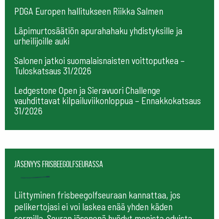
PDGA Europen hallitukseen Riikka Salmen
Läpimurtosäätiön apurahahaku yhdistyksille ja
urheilijoille auki
Salonen jatkoi suomalaisnaisten voittoputkea –
Tuloskatsaus 31/2026
Ledgestone Open ja Sieravuori Challenge
vauhdittavat kilpailuviikonloppua – Ennakkokatsaus
31/2026
Jäsenyys frisbeegolfseurassa
Liittyminen frisbeegolfseuraan kannattaa, jos
pelikertojasi ei voi laskea enää yhden käden
sormilla. Seuran jäsenenä hyödyt monista eduista,