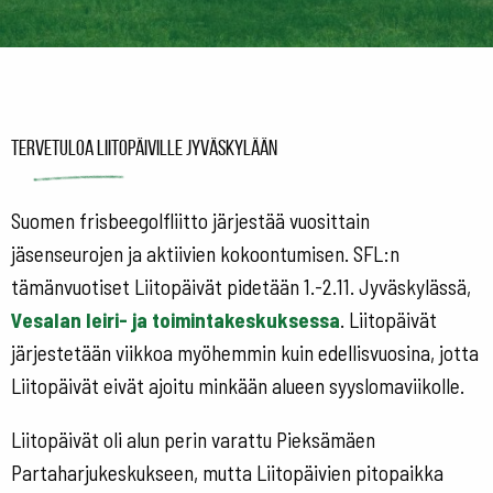
Tervetuloa Liitopäiville Jyväskylään
Suomen frisbeegolfliitto järjestää vuosittain
jäsenseurojen ja aktiivien kokoontumisen. SFL:n
tämänvuotiset Liitopäivät pidetään 1.-2.11. Jyväskylässä,
Vesalan leiri- ja toimintakeskuksessa
. Liitopäivät
järjestetään viikkoa myöhemmin kuin edellisvuosina, jotta
Liitopäivät eivät ajoitu minkään alueen syyslomaviikolle.
Liitopäivät oli alun perin varattu Pieksämäen
Partaharjukeskukseen, mutta Liitopäivien pitopaikka