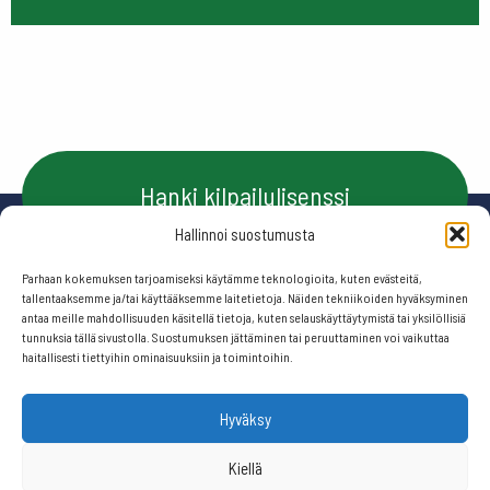
Hanki kilpailulisenssi
Hallinnoi suostumusta
Parhaan kokemuksen tarjoamiseksi käytämme teknologioita, kuten evästeitä,
Ota yhteyttä
tallentaaksemme ja/tai käyttääksemme laitetietoja. Näiden tekniikoiden hyväksyminen
antaa meille mahdollisuuden käsitellä tietoja, kuten selauskäyttäytymistä tai yksilöllisiä
tunnuksia tällä sivustolla. Suostumuksen jättäminen tai peruuttaminen voi vaikuttaa
haitallisesti tiettyihin ominaisuuksiin ja toimintoihin.
Seuraa meitä:
Hyväksy
© 2026 Suomen frisbeegolfliitto.
Kiellä