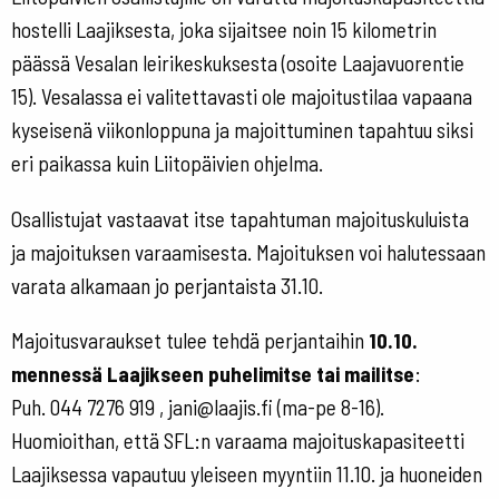
hostelli Laajiksesta, joka sijaitsee noin 15 kilometrin
päässä Vesalan leirikeskuksesta (osoite Laajavuorentie
15). Vesalassa ei valitettavasti ole majoitustilaa vapaana
kyseisenä viikonloppuna ja majoittuminen tapahtuu siksi
eri paikassa kuin Liitopäivien ohjelma.
Osallistujat vastaavat itse tapahtuman majoituskuluista
ja majoituksen varaamisesta. Majoituksen voi halutessaan
varata alkamaan jo perjantaista 31.10.
Majoitusvaraukset tulee tehdä perjantaihin
10.10.
mennessä Laajikseen puhelimitse tai mailitse
:
Puh. 044 7276 919 ,
jani@la
a
jis.fi
(ma-pe 8-16).
Huomioithan, että SFL:n varaama majoituskapasiteetti
Laajiksessa vapautuu yleiseen myyntiin 11.10. ja huoneiden