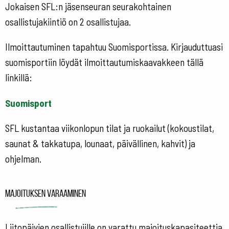
Jokaisen SFL:n jäsenseuran seurakohtainen
osallistujakiintiö on 2 osallistujaa.
Ilmoittautuminen tapahtuu Suomisportissa. Kirjauduttuasi
suomisportiin löydät ilmoittautumiskaavakkeen tällä
linkillä:
Suomisport
SFL kustantaa viikonlopun tilat ja ruokailut (kokoustilat,
saunat & takkatupa, lounaat, päivällinen, kahvit) ja
ohjelman.
Majoituksen varaaminen
Liitopäivien osallistujille on varattu majoituskapasiteettia