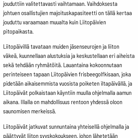
jouduttiin valitettavasti vaihtamaan. Vaihdoksesta
johtuen osallistujien majoituskapasiteetti on tällä kertaa
jouduttu varaamaan muualta kuin Liitopäivien
pitopaikasta.
Liitopäivillä tavataan muiden jäsenseurojen ja liiton
väkeä, kuunnellaan alustuksia ja keskustellaan eri aiheista
sekä tehdään ryhmätöitä. Lauantaina kokoonnutaan
perinteiseen tapaan Liitopäivien frisbeegolfkisaan, joka
pidetään aikaisemmista vuosista poiketen iltapäivällä, ja
Liitopäivät polkaistaan käyntiin muulla ohjelmalla aamun
aikana. Illalla on mahdollisuus rentoon yhdessä oloon
saunomisen merkeissä.
Liitopäivät jatkuvat sunnuntaina yhteisellä ohjelmalla ja
päättyvät liiton syyskokoukseen, johon lähetetään