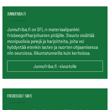
Junnufriba.fi
Junnufriba.fi on SFL:n materiaalipankki
frisbeegolfharjoitusten pitäjille. Sivusto sisältää
monipuolisia pelejä ja harjoitteita, joita voi
hyödyntää etenkin lasten ja nuorten ohjaamisessa
niin seuroissa, liikuntatunneilla kuin kerhoissa.
Junnufriba.fi -sivustolle
frisbeegolf-sm.fi