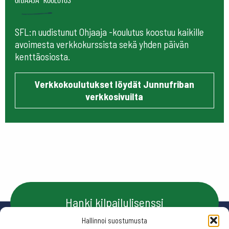
SFL:n uudistunut Ohjaaja -koulutus koostuu kaikille
avoimesta verkkokurssista sekä yhden päivän
kenttäosiosta.
Verkkokoulutukset löydät Junnufriban
verkkosivuilta
Hanki kilpailulisenssi
Hallinnoi suostumusta