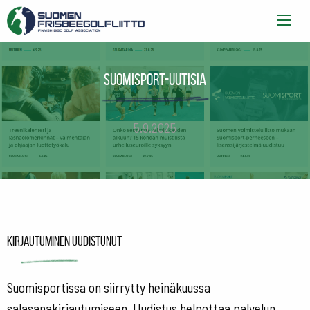
Suomisport-uutisia
5.9.2025
Kirjautuminen uudistunut
Suomisportissa on siirrytty heinäkuussa
salasanakirjautumiseen. Uudistus helpottaa palvelun