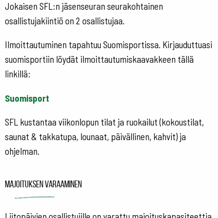
Jokaisen SFL:n jäsenseuran seurakohtainen
osallistujakiintiö on 2 osallistujaa.
Ilmoittautuminen tapahtuu Suomisportissa. Kirjauduttuasi
suomisportiin löydät ilmoittautumiskaavakkeen tällä
linkillä:
Suomisport
SFL kustantaa viikonlopun tilat ja ruokailut (kokoustilat,
saunat & takkatupa, lounaat, päivällinen, kahvit) ja
ohjelman.
Majoituksen varaaminen
Liitopäivien osallistujille on varattu majoituskapasiteettia