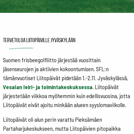
Tervetuloa Liitopäiville Jyväskylään
Suomen frisbeegolfliitto järjestää vuosittain
jäsenseurojen ja aktiivien kokoontumisen. SFL:n
tämänvuotiset Liitopäivät pidetään 1.-2.11. Jyväskylässä,
Vesalan leiri- ja toimintakeskuksessa
. Liitopäivät
järjestetään viikkoa myöhemmin kuin edellisvuosina, jotta
Liitopäivät eivät ajoitu minkään alueen syyslomaviikolle.
Liitopäivät oli alun perin varattu Pieksämäen
Partaharjukeskukseen, mutta Liitopäivien pitopaikka