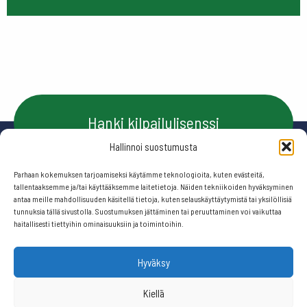
Hanki kilpailulisenssi
Hallinnoi suostumusta
Parhaan kokemuksen tarjoamiseksi käytämme teknologioita, kuten evästeitä,
Ota yhteyttä
tallentaaksemme ja/tai käyttääksemme laitetietoja. Näiden tekniikoiden hyväksyminen
antaa meille mahdollisuuden käsitellä tietoja, kuten selauskäyttäytymistä tai yksilöllisiä
tunnuksia tällä sivustolla. Suostumuksen jättäminen tai peruuttaminen voi vaikuttaa
haitallisesti tiettyihin ominaisuuksiin ja toimintoihin.
Seuraa meitä:
Hyväksy
© 2026 Suomen frisbeegolfliitto.
Kiellä