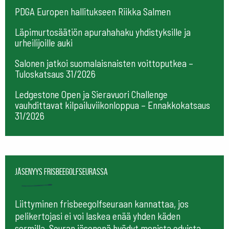
PDGA Europen hallitukseen Riikka Salmen
Läpimurtosäätiön apurahahaku yhdistyksille ja
urheilijoille auki
Salonen jatkoi suomalaisnaisten voittoputkea –
Tuloskatsaus 31/2026
Ledgestone Open ja Sieravuori Challenge
vauhdittavat kilpailuviikonloppua – Ennakkokatsaus
31/2026
Jäsenyys frisbeegolfseurassa
Liittyminen frisbeegolfseuraan kannattaa, jos
pelikertojasi ei voi laskea enää yhden käden
sormilla. Seuran jäsenenä hyödyt monista eduista,