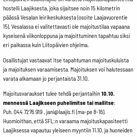
hostelli Laajiksesta, joka sijaitsee noin 15 kilometrin
päässä Vesalan leirikeskuksesta (osoite Laajavuorentie
15). Vesalassa ei valitettavasti ole majoitustilaa vapaana
kyseisenä viikonloppuna ja majoittuminen tapahtuu siksi
eri paikassa kuin Liitopäivien ohjelma.
Osallistujat vastaavat itse tapahtuman majoituskuluista
ja majoituksen varaamisesta. Majoituksen voi halutessaan
varata alkamaan jo perjantaista 31.10.
Majoitusvaraukset tulee tehdä perjantaihin
10.10.
mennessä Laajikseen puhelimitse tai mailitse
:
Puh. 044 7276 919 ,
jani@la
a
jis.fi
(ma-pe 8-16).
Huomioithan, että SFL:n varaama majoituskapasiteetti
Laajiksessa vapautuu yleiseen myyntiin 11.10. ja huoneiden