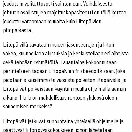
jouduttiin valitettavasti vaihtamaan. Vaihdoksesta
johtuen osallistujien majoituskapasiteetti on tällä kertaa
jouduttu varaamaan muualta kuin Liitopäivien
pitopaikasta.
Liitopäivillä tavataan muiden jäsenseurojen ja liiton
väkeä, kuunnellaan alustuksia ja keskustellaan eri aiheista
sekä tehdään ryhmätöitä. Lauantaina kokoonnutaan
perinteiseen tapaan Liitopäivien frisbeegolfkisaan, joka
pidetään aikaisemmista vuosista poiketen iltapäivällä, ja
Liitopäivät polkaistaan käyntiin muulla ohjelmalla aamun
aikana. Illalla on mahdollisuus rentoon yhdessä oloon
saunomisen merkeissä.
Liitopäivät jatkuvat sunnuntaina yhteisellä ohjelmalla ja
päättyvät liiton syyskokoukseen, johon lähetetään