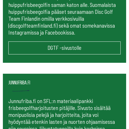
huippufrisbeegolfin saman katon alle. Suomalaista
huippufrisbeegolfia pääset seuraamaan
Disc Golf
Team Finlandin omilla verkkosivuilla
(discgolfteamfinland.fi) sekä omat somekanavissa
Instagramissa ja Facebookissa.
DGTF -sivustolle
Junnufriba.fi
Junnufriba.fi on SFL:n materiaalipankki
frisbeegolfharjoitusten pitäjille. Sivusto sisältää
monipuolisia pelejä ja harjoitteita, joita voi
hyödyntää etenkin lasten ja nuorten ohjaamisessa
niin seuroissa, liikuntatunneilla kuin kerhoissa.