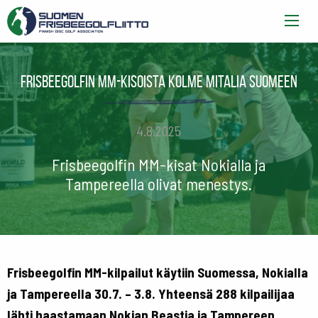
Frisbeegolfin MM-kisoista kolme mitalia Suomeen
4.8.2025
Frisbeegolfin MM-kisat Nokialla ja
Tampereella olivat menestys.
Frisbeegolfin MM-kilpailut käytiin Suomessa, Nokialla
ja Tampereella 30.7. – 3.8. Yhteensä 288 kilpailijaa
lähti haastamaan Nokian Beastia ja Tampereen