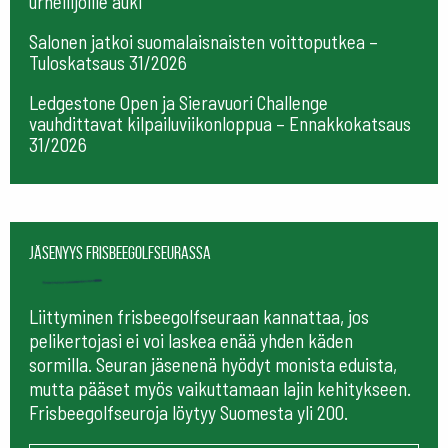
urheilijoille auki
Salonen jatkoi suomalaisnaisten voittoputkea –
Tuloskatsaus 31/2026
Ledgestone Open ja Sieravuori Challenge
vauhdittavat kilpailuviikonloppua – Ennakkokatsaus
31/2026
Jäsenyys frisbeegolfseurassa
Liittyminen frisbeegolfseuraan kannattaa, jos
pelikertojasi ei voi laskea enää yhden käden
sormilla. Seuran jäsenenä hyödyt monista eduista,
mutta pääset myös vaikuttamaan lajin kehitykseen.
Frisbeegolfseuroja löytyy Suomesta yli 200.