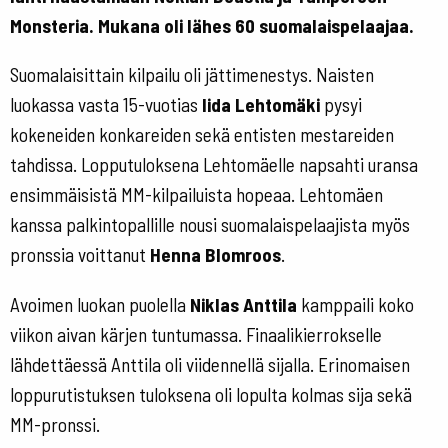
Monsteria. Mukana oli lähes 60 suomalaispelaajaa.
Suomalaisittain kilpailu oli jättimenestys. Naisten
luokassa vasta 15-vuotias
Iida Lehtomäki
pysyi
kokeneiden konkareiden sekä entisten mestareiden
tahdissa. Lopputuloksena Lehtomäelle napsahti uransa
ensimmäisistä MM-kilpailuista hopeaa. Lehtomäen
kanssa palkintopallille nousi suomalaispelaajista myös
pronssia voittanut
Henna Blomroos
.
Avoimen luokan puolella
Niklas Anttila
kamppaili koko
viikon aivan kärjen tuntumassa. Finaalikierrokselle
lähdettäessä Anttila oli viidennellä sijalla. Erinomaisen
loppurutistuksen tuloksena oli lopulta kolmas sija sekä
MM-pronssi.