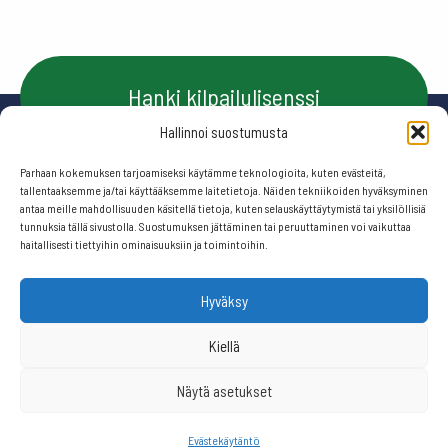
Hanki kilpailulisenssi
Hallinnoi suostumusta
Parhaan kokemuksen tarjoamiseksi käytämme teknologioita, kuten evästeitä,
Ota yhteyttä
tallentaaksemme ja/tai käyttääksemme laitetietoja. Näiden tekniikoiden hyväksyminen
antaa meille mahdollisuuden käsitellä tietoja, kuten selauskäyttäytymistä tai yksilöllisiä
tunnuksia tällä sivustolla. Suostumuksen jättäminen tai peruuttaminen voi vaikuttaa
haitallisesti tiettyihin ominaisuuksiin ja toimintoihin.
Seuraa meitä:
Hyväksy
© 2026 Suomen frisbeegolfliitto.
Kiellä
Näytä asetukset
Website by
506 ikkunaa
Evästekäytäntö