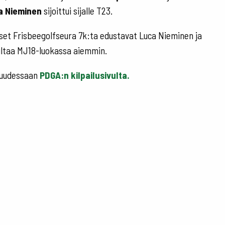
a Nieminen
sijoittui sijalle T23.
laiset Frisbeegolfseura 7k:ta edustavat Luca Nieminen ja
ultaa MJ18-luokassa aiemmin.
isuudessaan
PDGA:n kilpailusivulta.