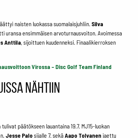
äättyi naisten luokassa suomalaisjuhliin.
Silva
tti uransa ensimmäisen arvoturnausvoiton. Avoimessa
s Anttila
, sijoittuen kuudenneksi. Finaalikierroksen
ausvoittoon Virossa – Disc Golf Team Finland
uissa nähtiin
 tulivat päätökseen lauantaina 19.7. MJ15-luokan
ön,
Jesse Palo
sijalle 7. sekä
Aapo Tolvanen
jaettu