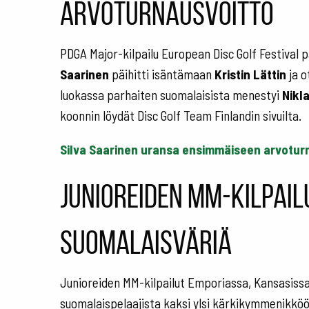
arvoturnausvoitto
PDGA Major-kilpailu European Disc Golf Festival p
Saarinen
päihitti isäntämaan
Kristin Lättin
ja o
luokassa parhaiten suomalaisista menestyi
Nikla
koonnin löydät Disc Golf Team Finlandin sivuilta.
Silva Saarinen uransa ensimmäiseen arvoturn
Junioreiden MM-kilpail
suomalaisväriä
Junioreiden MM-kilpailut Emporiassa, Kansasissa
suomalaispelaajista kaksi ylsi kärkikymmenikkö