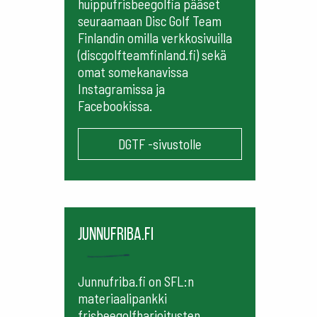
huippufrisbeegolfia pääset
seuraamaan
Disc Golf Team
Finlandin omilla verkkosivuilla
(discgolfteamfinland.fi) sekä
omat somekanavissa
Instagramissa ja
Facebookissa.
DGTF -sivustolle
Junnufriba.fi
Junnufriba.fi on SFL:n
materiaalipankki
frisbeegolfharjoitusten