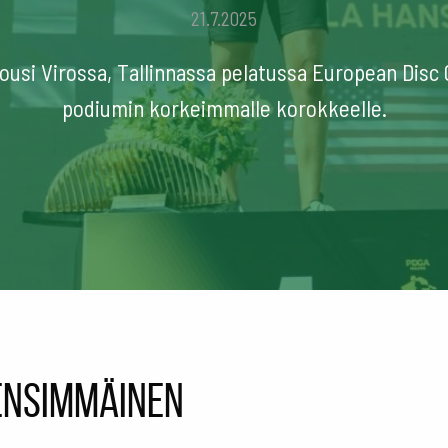
21.7.2025
nousi Virossa, Tallinnassa pelatussa European Disc G
podiumin korkeimmalle korokkeelle.
 ensimmäinen