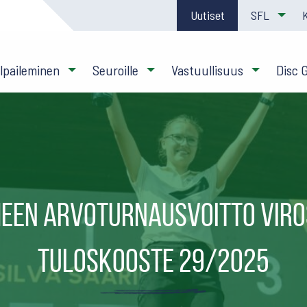
Uutiset
SFL
ilpaileminen
Seuroille
Vastuullisuus
Disc 
een arvoturnausvoitto Viro
Tuloskooste 29/2025