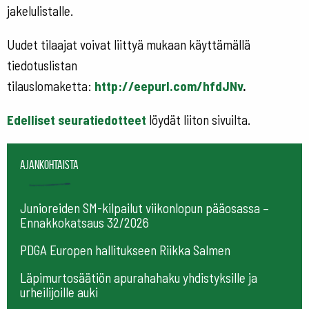
jakelulistalle.
Uudet tilaajat voivat liittyä mukaan käyttämällä
tiedotuslistan
tilauslomaketta:
http://eepurl.com/hfdJNv
.
Edelliset seuratiedotteet
löydät liiton sivuilta.
Ajankohtaista
Junioreiden SM-kilpailut viikonlopun pääosassa –
Ennakkokatsaus 32/2026
PDGA Europen hallitukseen Riikka Salmen
Läpimurtosäätiön apurahahaku yhdistyksille ja
urheilijoille auki