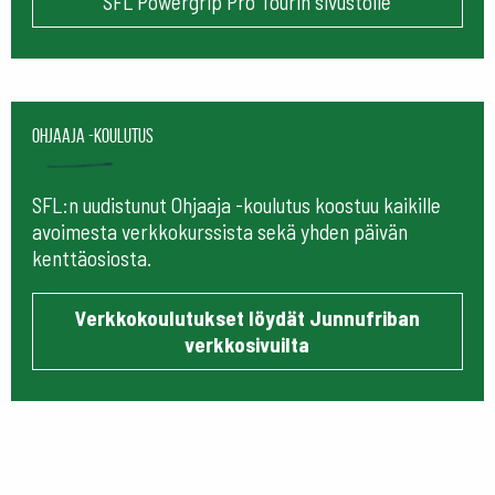
SFL Powergrip Pro Tourin sivustolle
Ohjaaja -koulutus
SFL:n uudistunut Ohjaaja -koulutus koostuu kaikille
avoimesta verkkokurssista sekä yhden päivän
kenttäosiosta.
Verkkokoulutukset löydät Junnufriban
verkkosivuilta