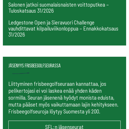
Salonen jatkoi suomalaisnaisten voittoputkea –
Tuloskatsaus 31/2026
Ledgestone Open ja Sieravuori Challenge
vauhdittavat kilpailuviikonloppua – Ennakkokatsaus
31/2026
Jäsenyys frisbeegolfseurassa
Liittyminen frisbeegolfseuraan kannattaa, jos
pelikertojasi ei voi laskea enää yhden käden
sormilla. Seuran jäsenenä hyödyt monista eduista,
mutta pääset myös vaikuttamaan lajin kehitykseen.
Frisbeegolfseuroja löytyy Suomesta yli 200.
SFL:n jäsenseurat