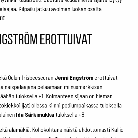
 pelaajaa. Kilpailu jatkuu avoimen luokan osalta
:00.
 Engström erottuivat
kä Oulun frisbeeseuran
Jenni Engström
erottuivat
oana naispelaajana pelaamaan miinusmerkkisen
päähän tuloksella +1. Kolmanteen sijaan on hieman
tokiekkoilijat) ollessa kiinni podiumpaikassa tuloksella
alainen
Ida Särkimukka
tuloksella +8.
 sekä alamäkiä. Kohokohtana näistä ehdottomasti Kallio