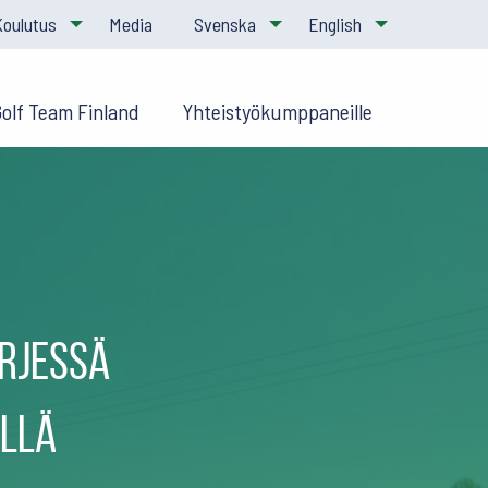
Koulutus
Media
Svenska
English
Golf Team Finland
Yhteistyökumppaneille
ärjessä
llä