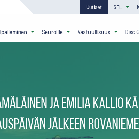
Uutiset
SFL
ilpaileminen
Seuroille
Vastuullisuus
Disc 
ämäläinen ja Emilia Kallio k
auspäivän jälkeen Rovanieme