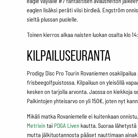
eagle väylälle #7 fantastisen avausheiton jälkee
eaglen lisäksi peräti viisi birdieä. Engström onn
sieltä plussan puolelle.
Toinen kierros alkaa naisten luokan osalta klo 14
Kilpailuseuranta
Prodigy Disc Pro Tourin Rovaniemen osakilpailua
frisbeegolfpuistossa. Kilpailuun on yleisöllä va
kesken on tarjolla arvonta. Jaossa on kiekkoja s
Palkintojen yhteisarvo on yli 150€, joten nyt kan
Mikäli matka Rovaniemelle ei kuitenkaan onnistu
Metrixin
tai
PDGA Liven
kautta. Suoraa lähetystä N
mutta jälkituotannosta pääset nauttimaan ainaki