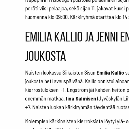
peräti viisi pelaajaa, sekä sijan 11. jakavat kuusi
huomenna klo 09:00. Kärkiryhmä starttaa klo 14
Emilia Kallio ja Jenni
joukosta
Naisten luokassa Siikaisten Sisun
Emilia Kallio
se
joukosta heti avauspäivänä. Kallio onnistui ain
kierrostuloksen, -1. Engström jäi kahden heiton 
enemmän matkaa,
Iina Salmisen
(Jyväskylän Lii
+7. Naisten luokan kärkiryhmän täydentää ruots
Molempien kärkinaisten kierroksista löytyi ylä-