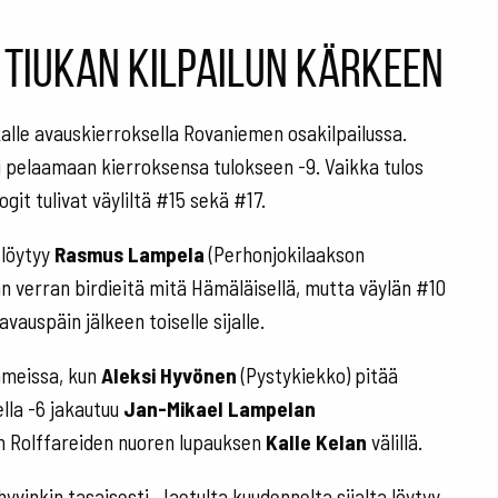
i tiukan kilpailun kärkeen
alle avauskierroksella Rovaniemen osakilpailussa.
i pelaamaan kierroksensa tulokseen -9. Vaikka tulos
ogit tulivat väyliltä #15 sekä #17.
 löytyy
Rasmus Lampela
(Perhonjokilaakson
n verran birdieitä mitä Hämäläisellä, mutta väylän #10
vauspäin jälkeen toiselle sijalle.
aameissa, kun
Aleksi Hyvönen
(Pystykiekko) pitää
ella -6 jakautuu
Jan-Mikael Lampelan
n Rolffareiden nuoren lupauksen
Kalle Kelan
välillä.
yvinkin tasaisesti. Jaetulta kuudennelta sijalta löytyy