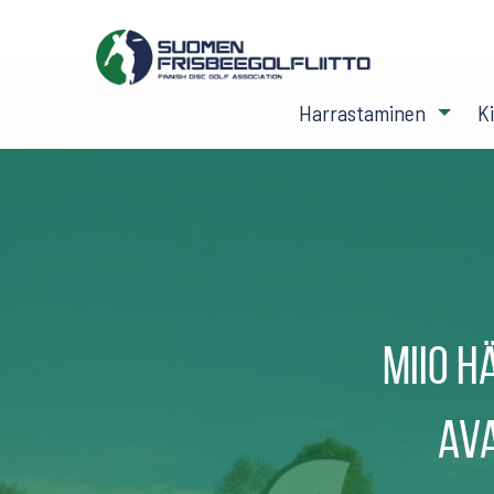
Harrastaminen
K
Miio H
av