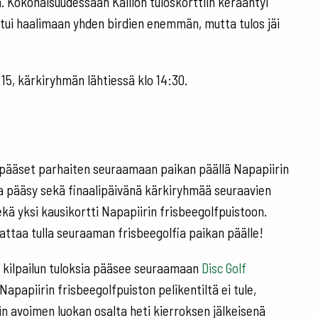
n. Kokonaisuudessaan Kallion tuloskorttiin kerääntyi
istui haalimaan yhden birdien enemmän, mutta tulos jäi
:15, kärkiryhmän lähtiessä klo 14:30.
 pääset parhaiten seuraamaan paikan päällä Napapiirin
paa pääsy sekä finaalipäivänä kärkiryhmää seuraavien
ekä yksi kausikortti Napapiirin frisbeegolfpuistoon.
nattaa tulla seuraaman frisbeegolfia paikan päälle!
, kilpailun tuloksia pääsee seuraamaan
Disc Golf
apapiirin frisbeegolfpuiston pelikentiltä ei tule,
n avoimen luokan osalta heti kierroksen jälkeisenä