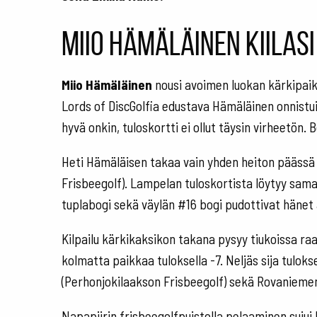
Miio Hämäläinen kiilas
Miio Hämäläinen
nousi avoimen luokan kärkipaik
Lords of DiscGolfia edustava Hämäläinen onnistu
hyvä onkin, tuloskortti ei ollut täysin virheetön. B
Heti Hämäläisen takaa vain yhden heiton päässä
Frisbeegolf). Lampelan tuloskortista löytyy sama
tuplabogi sekä väylän #16 bogi pudottivat hänet a
Kilpailu kärkikaksikon takana pysyy tiukoissa r
kolmatta paikkaa tuloksella -7. Neljäs sija tuloks
(Perhonjokilaakson Frisbeegolf) sekä Rovanieme
Napapiirin frisbeegolfpuistolla pelaaminen sujui h