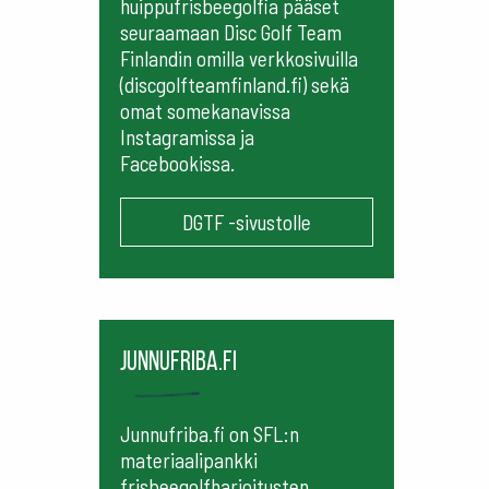
huippufrisbeegolfia pääset
seuraamaan
Disc Golf Team
Finlandin omilla verkkosivuilla
(discgolfteamfinland.fi) sekä
omat somekanavissa
Instagramissa ja
Facebookissa.
DGTF -sivustolle
Junnufriba.fi
Junnufriba.fi on SFL:n
materiaalipankki
frisbeegolfharjoitusten