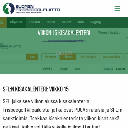
Viikon 15 kisakalenteri
7.4.2025
SFL:n kisakalenteri: viikko 15
SFL julkaisee viikon alussa kisakalenterin
frisbeegolfkilpailuista, jotka ovat PDGA:n alaisia ja SFL:n
sanktioimia. Tsekkaa kisakalenterista viikon kisat sekä
ne kisat, joihin voi tällä viikolla jo ilmoittautua!