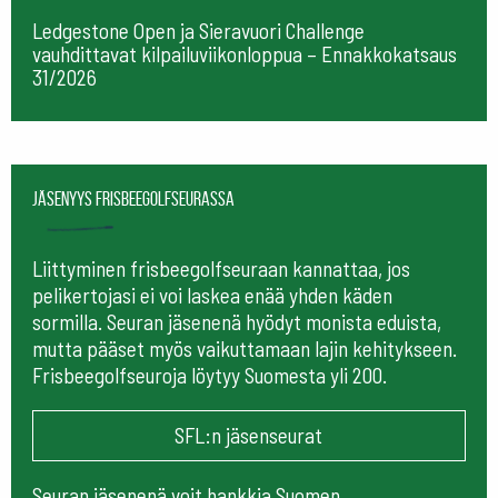
Ledgestone Open ja Sieravuori Challenge
vauhdittavat kilpailuviikonloppua – Ennakkokatsaus
31/2026
Jäsenyys frisbeegolfseurassa
Liittyminen frisbeegolfseuraan kannattaa, jos
pelikertojasi ei voi laskea enää yhden käden
sormilla. Seuran jäsenenä hyödyt monista eduista,
mutta pääset myös vaikuttamaan lajin kehitykseen.
Frisbeegolfseuroja löytyy Suomesta yli 200.
SFL:n jäsenseurat
Seuran jäsenenä voit hankkia Suomen