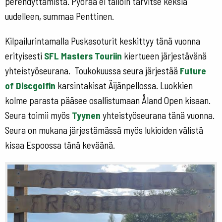
perehdyttämistä. Pyörää ei tällöin tarvitse keksiä
uudelleen, summaa Penttinen.
Kilpailurintamalla Puskasoturit keskittyy tänä vuonna
erityisesti
SFL Masters Touriin
kiertueen järjestävänä
yhteistyöseurana. Toukokuussa seura järjestää
Future
of Discgolfin
karsintakisat Äijänpellossa. Luokkien
kolme parasta pääsee osallistumaan Åland Open kisaan.
Seura toimii myös
Tyynen
yhteistyöseurana tänä vuonna.
Seura on mukana järjestämässä myös lukioiden välistä
kisaa Espoossa tänä keväänä.