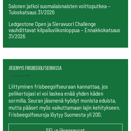
Salonen jatkoi suomalaisnaisten voittoputkea –
Tuloskatsaus 31/2026
Ledgestone Open ja Sieravuori Challenge
vauhdittavat kilpailuviikonloppua – Ennakkokatsaus
31/2026
Jäsenyys frisbeegolfseurassa
Liittyminen frisbeegolfseuraan kannattaa, jos
pelikertojasi ei voi laskea enää yhden käden
sormilla. Seuran jäsenenä hyödyt monista eduista,
mutta pääset myös vaikuttamaan lajin kehitykseen.
Frisbeegolfseuroja löytyy Suomesta yli 200.
SFL:n jäsenseurat