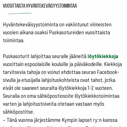
Vuosittaista hyväntekeväisyystoimintaa
Hyväntekeväisyystoiminta on vakiintunut viimeisten
vuosien aikana osaksi Puskasotureiden vuosittaista
toimintaa.
Puskasoturit lahjoittaa seuralle jääneitä
löytökiekkoja
vuosittain espoolaisille kouluille ja päiväkodeille. Kiekkoja
tarvitsevia tahoja on voinut ehdottaa seuran Facebook-
sivulla ja etusijalla lahjoituskohteista ovat tahot, jotka
eivät ole saaneet seuralta löytökiekkoja 1-2 vuoteen.
Seuralla on oma sähköpostiosoite löytökiekkotoimintaa
varten ja lahjoitustoiveita otetaan vastaan myös
sähköpostitse.
– Tänä vuonna järjestämme Kympin lapset ry:n kanssa