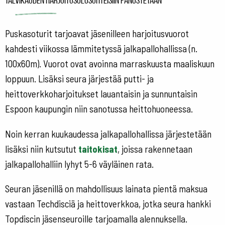
Talvikauden harjoitusolosuhteisiin panostetaan
Puskasoturit tarjoavat jäsenilleen harjoitusvuorot
kahdesti viikossa lämmitetyssä jalkapallohallissa (n.
100x60m). Vuorot ovat avoinna marraskuusta maaliskuun
loppuun. Lisäksi seura järjestää putti- ja
heittoverkkoharjoitukset lauantaisin ja sunnuntaisin
Espoon kaupungin niin sanotussa heittohuoneessa.
Noin kerran kuukaudessa jalkapallohallissa järjestetään
lisäksi niin kutsutut
taitokisat
, joissa rakennetaan
jalkapallohalliin lyhyt 5-6 väyläinen rata.
Seuran jäsenillä on mahdollisuus lainata pientä maksua
vastaan Techdisciä ja heittoverkkoa, jotka seura hankki
Topdiscin jäsenseuroille tarjoamalla alennuksella.