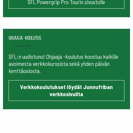
SFL Powergrip Pro Tourin sivustolle
Ohjaaja -koulutus
SFL:n uudistunut Ohjaaja -koulutus koostuu kaikille
avoimesta verkkokurssista sekä yhden päivän
kenttäosiosta.
Verkkokoulutukset löydät Junnufriban
verkkosivuilta