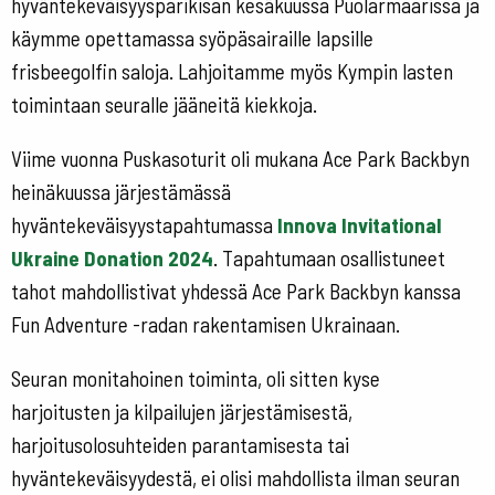
hyväntekeväisyysparikisan kesäkuussa Puolarmaarissa ja
käymme opettamassa syöpäsairaille lapsille
frisbeegolfin saloja. Lahjoitamme myös Kympin lasten
toimintaan seuralle jääneitä kiekkoja.
Viime vuonna Puskasoturit oli mukana Ace Park Backbyn
heinäkuussa järjestämässä
hyväntekeväisyystapahtumassa
Innova Invitational
Ukraine Donation 2024
. Tapahtumaan osallistuneet
tahot mahdollistivat yhdessä Ace Park Backbyn kanssa
Fun Adventure -radan rakentamisen Ukrainaan.
Seuran monitahoinen toiminta, oli sitten kyse
harjoitusten ja kilpailujen järjestämisestä,
harjoitusolosuhteiden parantamisesta tai
hyväntekeväisyydestä, ei olisi mahdollista ilman seuran