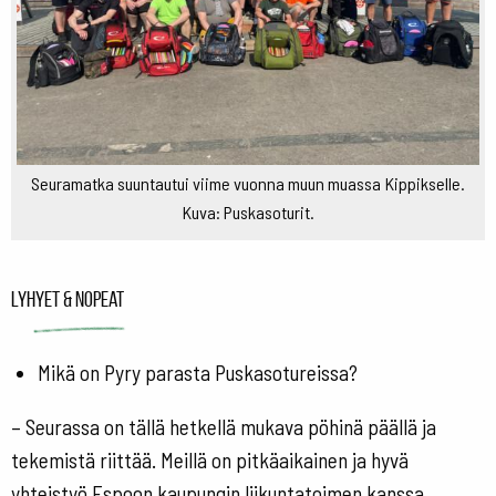
Seuramatka suuntautui viime vuonna muun muassa Kippikselle.
Kuva: Puskasoturit.
Lyhyet & nopeat
Mikä on Pyry parasta Puskasotureissa?
– Seurassa on tällä hetkellä mukava pöhinä päällä ja
tekemistä riittää. Meillä on pitkäaikainen ja hyvä
yhteistyö Espoon kaupungin liikuntatoimen kanssa.