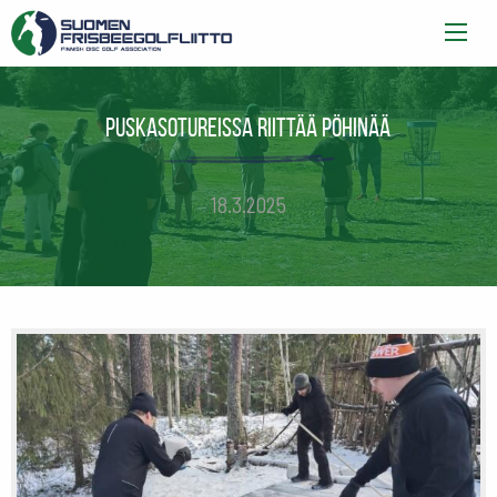
Puskasotureissa riittää pöhinää
18.3.2025