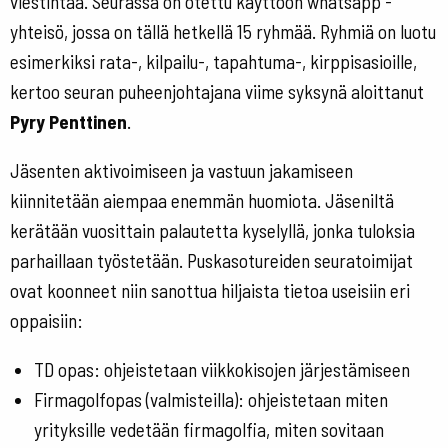
viestintää. Seurassa on otettu käyttöön whatsapp -
yhteisö, jossa on tällä hetkellä 15 ryhmää. Ryhmiä on luotu
esimerkiksi rata-, kilpailu-, tapahtuma-, kirppisasioille,
kertoo seuran puheenjohtajana viime syksynä aloittanut
Pyry Penttinen
.
Jäsenten aktivoimiseen ja vastuun jakamiseen
kiinnitetään aiempaa enemmän huomiota. Jäseniltä
kerätään vuosittain palautetta kyselyllä, jonka tuloksia
parhaillaan työstetään. Puskasotureiden seuratoimijat
ovat koonneet niin sanottua hiljaista tietoa useisiin eri
oppaisiin:
TD opas: ohjeistetaan viikkokisojen järjestämiseen
Firmagolfopas (valmisteilla): ohjeistetaan miten
yrityksille vedetään firmagolfia, miten sovitaan