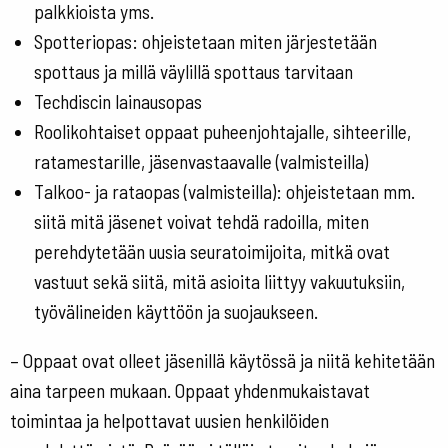
palkkioista yms.
Spotteriopas: ohjeistetaan miten järjestetään
spottaus ja millä väylillä spottaus tarvitaan
Techdiscin lainausopas
Roolikohtaiset oppaat puheenjohtajalle, sihteerille,
ratamestarille, jäsenvastaavalle (valmisteilla)
Talkoo- ja rataopas (valmisteilla): ohjeistetaan mm.
siitä mitä jäsenet voivat tehdä radoilla, miten
perehdytetään uusia seuratoimijoita, mitkä ovat
vastuut sekä siitä, mitä asioita liittyy vakuutuksiin,
työvälineiden käyttöön ja suojaukseen.
– Oppaat ovat olleet jäsenillä käytössä ja niitä kehitetään
aina tarpeen mukaan. Oppaat yhdenmukaistavat
toimintaa ja helpottavat uusien henkilöiden