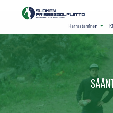
Harrastaminen
K
Säänt