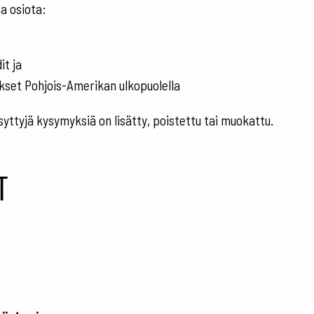
ta osiota:
it ja
ukset Pohjois-Amerikan ulkopuolella
ysyttyjä kysymyksiä on lisätty, poistettu tai muokattu.
t