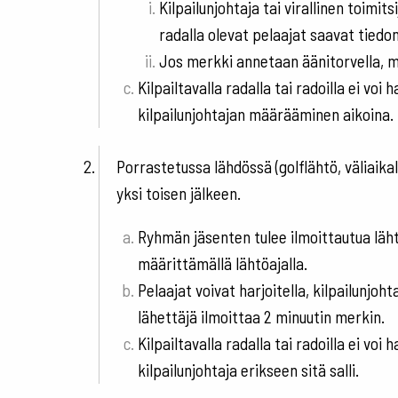
Kilpailunjohtaja tai virallinen toimit
radalla olevat pelaajat saavat tiedon
Jos merkki annetaan äänitorvella, m
Kilpailtavalla radalla tai radoilla ei voi
kilpailunjohtajan määrääminen aikoina.
Porrastetussa lähdössä (golflähtö, väliaikal
yksi toisen jälkeen.
Ryhmän jäsenten tulee ilmoittautua läht
määrittämällä lähtöajalla.
Pelaajat voivat harjoitella, kilpailunjoh
lähettäjä ilmoittaa 2 minuutin merkin.
Kilpailtavalla radalla tai radoilla ei voi 
kilpailunjohtaja erikseen sitä salli.