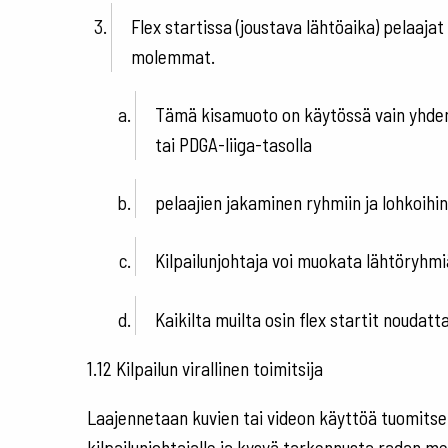
Flex startissa (joustava lähtöaika) pelaaja
molemmat.
Tämä kisamuoto on käytössä vain yhden p
tai PDGA-liiga-tasolla
pelaajien jakaminen ryhmiin ja lohkoihin (
Kilpailunjohtaja voi muokata lähtöryhmiä
Kaikilta muilta osin flex startit noudat
1.12 Kilpailun virallinen toimitsija
Laajennetaan kuvien tai videon käyttöä tuomitsem
kilpailunjohtajalle ja kysyä tarkennusta radan me