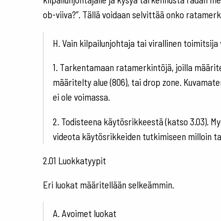
ob-viiva?”. Tällä voidaan selvittää onko ratamer
H. Vain kilpailunjohtaja tai virallinen toimitsij
1. Tarkentamaan ratamerkintöjä, joilla määritel
määritelty alue (806), tai drop zone. Kuvamate
ei ole voimassa.
2. Todisteena käytösrikkeestä (katso 3.03). M
videota käytösrikkeiden tutkimiseen milloin t
2.01 Luokkatyypit
Eri luokat määritellään selkeämmin.
A. Avoimet luokat