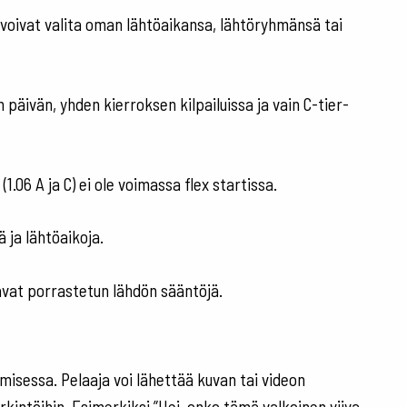
t voivat valita oman lähtöaikansa, lähtöryhmänsä tai
äivän, yhden kierroksen kilpailuissa ja vain C-tier-
1.06 A ja C) ei ole voimassa flex startissa.
 ja lähtöaikoja.
tavat porrastetun lähdön sääntöjä.
isessa. Pelaaja voi lähettää kuvan tai videon
rkintöihin. Esimerkiksi ”Hei, onko tämä valkoinen viiva