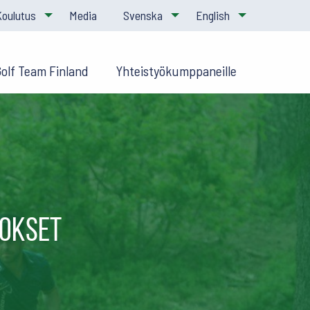
Koulutus
Media
Svenska
English
Golf Team Finland
Yhteistyökumppaneille
tokset