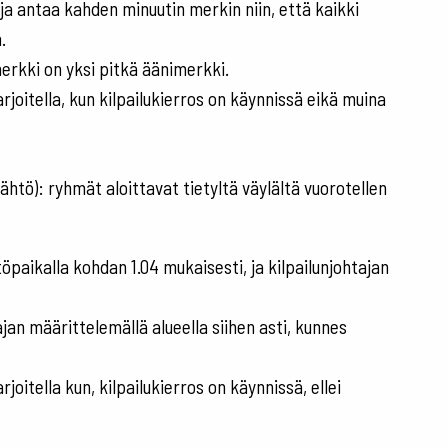
sija antaa kahden minuutin merkin niin, että kaikki
.
erkki on yksi pitkä äänimerkki.
 harjoitella, kun kilpailukierros on käynnissä eikä muina
ähtö): ryhmät aloittavat tietyltä väylältä vuorotellen
öpaikalla kohdan 1.04 mukaisesti, ja kilpailunjohtajan
tajan määrittelemällä alueella siihen asti, kunnes
harjoitella kun, kilpailukierros on käynnissä, ellei