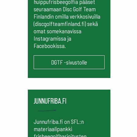
huippufrisbeegolfia pääset
seuraamaan
Disc Golf Team
Finlandin omilla verkkosivuilla
(discgolfteamfinland.fi) sekä
omat somekanavissa
Instagramissa ja
Facebookissa.
DGTF -sivustolle
Junnufriba.fi
Junnufriba.fi on SFL:n
materiaalipankki
frisbeegolfharjoitusten