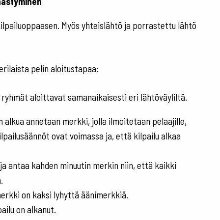
öhästyminen
ilpailuoppaasen. Myös yhteislähtö ja porrastettu lähtö
erilaista pelin aloitustapaa:
 ryhmät aloittavat samanaikaisesti eri lähtöväyliltä.
 alkua annetaan merkki, jolla ilmoitetaan pelaajille,
ilpailusäännöt ovat voimassa ja, että kilpailu alkaa
sija antaa kahden minuutin merkin niin, että kaikki
.
erkki on kaksi lyhyttä äänimerkkiä.
pailu on alkanut.