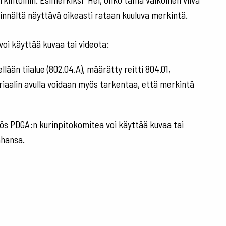
kinnältä näyttävä oikeasti rataan kuuluva merkintä.
a voi käyttää kuvaa tai videota:
lään tiialue (802.04.A), määrätty reitti 804.01,
riaalin avulla voidaan myös tarkentaa, että merkintä
yös PDGA:n kurinpitokomitea voi käyttää kuvaa tai
ahansa.