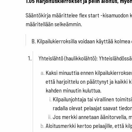
1.05 Harjoituskierrokset ja pelin aloitus, my
Sääntökirja määrittelee flex start -kisamuodon k
määritellään selkeämmin.
B. Kilpailukierroksilla voidaan käyttää kolmea 
Yhteislähtö (haulikkolähtö): Yhteislähdössä
Kaksi minuuttia ennen kilpailukierroksen
että harjoittelu on päättynyt ja kaikki k
kahden minuutin kuluttua.
Kilpailunjohtaja tai virallinen toimit
radalla olevat pelaajat saavat tiedon
Jos merkki annetaan äänitorvella, m
Aloitusmerkki kertoo pelaajille, että kil