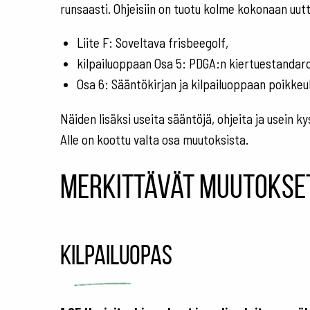
runsaasti. Ohjeisiin on tuotu kolme kokonaan uut
Liite F: Soveltava frisbeegolf,
kilpailuoppaan Osa 5: PDGA:n kiertuestandard
Osa 6: Sääntökirjan ja kilpailuoppaan poikke
Näiden lisäksi useita sääntöjä, ohjeita ja usein k
Alle on koottu valta osa muutoksista.
Merkittävät muutokse
Kilpailuopas