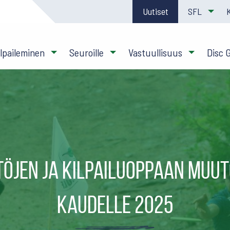
Uutiset
SFL
ilpaileminen
Seuroille
Vastuullisuus
Disc 
öjen ja kilpailuoppaan muu
kaudelle 2025