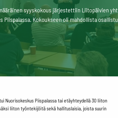
määräinen syyskokous järjestettiin Liitopäivien yht
 Piispalassa. Kokoukseen oli mahdollista osallist
i Nuorisokeskus Piispalassa tai etäyhteydellä 30 liiton
ksi liiton työntekijöitä sekä hallituslaisia, joista suurin