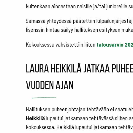
kuitenkaan ainoastaan naisille ja/tai junioreille s
Samassa yhteydessä päätettiin kilpailunjärjestäjä
lisenssin hintaa säilyy hallituksen esityksen muk
Kokouksessa vahvistettiin liiton
talousarvio 20
Laura Heikkilä jatkaa puhe
vuoden ajan
Hallituksen puheenjohtajan tehtävään ei saatu e
Heikkilä
lupautui jatkamaan tehtävässä siihen asti
kokouksessa. Heikkilä lupautui jatkamaan tehtäv