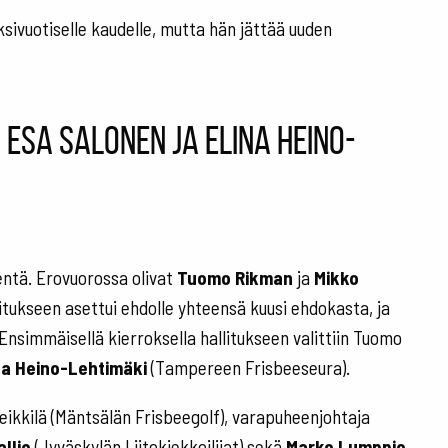
ksivuotiselle kaudelle, mutta hän jättää uuden
Esa Salonen ja Elina Heino-
entä. Erovuorossa olivat
Tuomo Rikman
ja
Mikko
litukseen asettui ehdolle yhteensä kuusi ehdokasta, ja
Ensimmäisellä kierroksella hallitukseen valittiin Tuomo
na Heino-Lehtimäki
(Tampereen Frisbeeseura).
Heikkilä (Mäntsälän Frisbeegolf), varapuheenjohtaja
allio
(Jyväskylän Liitokiekkoilijat) sekä
Marko Lumppio