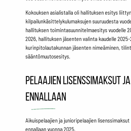
Kokouksen asialistalla oli hallituksen esitys liitt
kilpailunkäsittelykulumaksujen suuruudesta vuodel
hallituksen toimintasuunnitelmaesitys vuodelle 2
2026, hallituksen jäsenten valinta kaudelle 202
kurinpitolautakunnan jäsenten nimeäminen, tilint
sääntömuutosesitys.
Pelaajien lisenssimaksut ja
ennallaan
Aikuispelaajien ja junioripelaajien lisenssimaksut
ennallaan vuonna 2025.