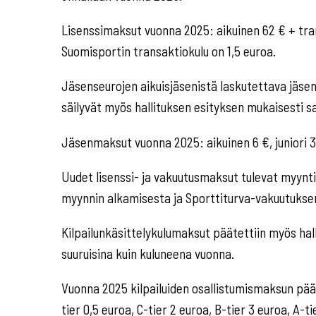
Lisenssimaksut vuonna 2025: aikuinen 62 € + trans
Suomisportin transaktiokulu on 1,5 euroa.
Jäsenseurojen aikuisjäsenistä laskutettava jäse
säilyvät myös hallituksen esityksen mukaisesti 
Jäsenmaksut vuonna 2025: aikuinen 6 €, juniori 
Uudet lisenssi- ja vakuutusmaksut tulevat myyntii
myynnin alkamisesta ja Sporttiturva-vakuutuksen
Kilpailunkäsittelykulumaksut päätettiin myös hal
suuruisina kuin kuluneena vuonna.
Vuonna 2025 kilpailuiden osallistumismaksun pääll
tier 0,5 euroa, C-tier 2 euroa, B-tier 3 euroa, A-t