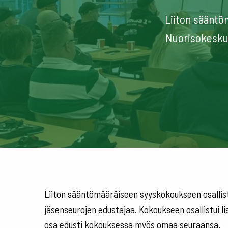
Liiton sääntö
Nuorisokeskus
Liiton sääntömääräiseen syyskokoukseen osallistu
jäsenseurojen edustajaa. Kokoukseen osallistui lisä
osa edusti kokouksessa myös omaa seuraansa.