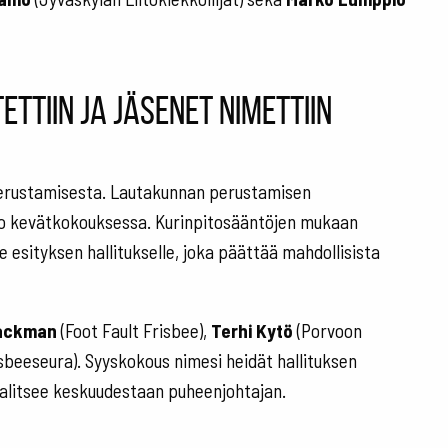
ttiin ja jäsenet nimettiin
perustamisesta. Lautakunnan perustamisen
jo kevätkokouksessa. Kurinpitosääntöjen mukaan
 esityksen hallitukselle, joka päättää mahdollisista
ackman
(Foot Fault Frisbee),
Terhi Kytö
(Porvoon
beeseura). Syyskokous nimesi heidät hallituksen
valitsee keskuudestaan puheenjohtajan.