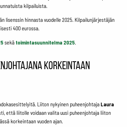
uunnatuista kilpailuista.
n lisenssin hinnasta vuodelle 2025. Kilpailunjärjestäjän
aisesti 400 eurossa.
25
sekä
toimintasuunnitelma 2025
.
enjohtajana korkeintaan
hdokasesittelyitä. Liiton nykyinen puheenjohtaja
Laura
, että liitolle voidaan valita uusi puheenjohtaja liiton
ässä korkeintaan vuoden ajan.