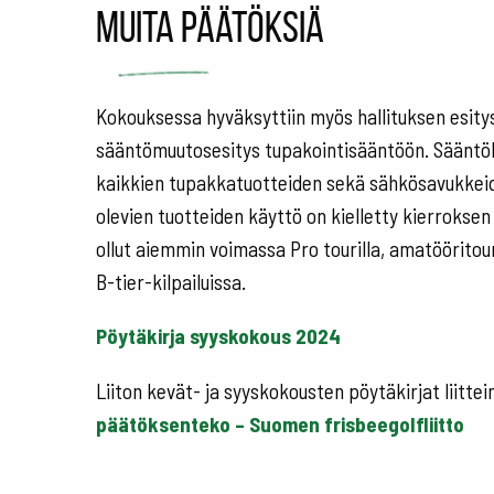
Muita päätöksiä
Kokouksessa hyväksyttiin myös hallituksen esitys
sääntömuutosesitys tupakointisääntöön. Sääntök
kaikkien tupakkatuotteiden sekä sähkösavukkeide
olevien tuotteiden käyttö on kielletty kierroksen
ollut aiemmin voimassa Pro tourilla, amatööritoure
B-tier-kilpailuissa.
Pöytäkirja syyskokous 2024
Liiton kevät- ja syyskokousten pöytäkirjat liitte
päätöksenteko – Suomen frisbeegolfliitto