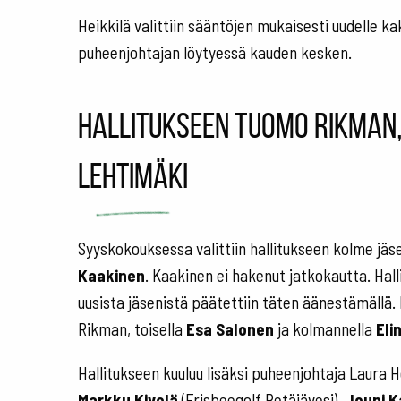
Heikkilä valittiin sääntöjen mukaisesti uudelle ka
puheenjohtajan löytyessä kauden kesken.
Hallitukseen Tuomo Rikman, 
Lehtimäki
Syyskokouksessa valittiin hallitukseen kolme jäs
Kaakinen
. Kaakinen ei hakenut jatkokautta. Hal
uusista jäsenistä päätettiin täten äänestämällä. 
Rikman, toisella
Esa Salonen
ja kolmannella
Eli
Hallitukseen kuuluu lisäksi puheenjohtaja Laura 
Markku Kivelä
(Frisbeegolf Petäjävesi),
Jouni K