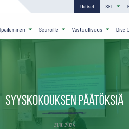
Uutiset
SFL
ilpaileminen
Seuroille
Vastuullisuus
Disc 
Syyskokouksen päätöksiä
31.10.2024