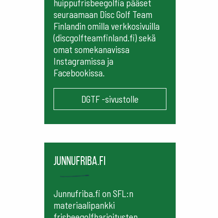
huippufrisbeegolfia pääset
seuraamaan
Disc Golf Team
Finlandin omilla verkkosivuilla
(discgolfteamfinland.fi) sekä
omat somekanavissa
Instagramissa ja
Facebookissa.
DGTF -sivustolle
Junnufriba.fi
Junnufriba.fi on SFL:n
materiaalipankki
frisbeegolfharjoitusten