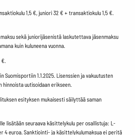
aktiokulu 1,5 €, juniori 32 € + transaktiokulu 1,5 €.
nmaksu sekä juniorijäsenistä laskutettava jäsenmaksu
samana kuin kuluneena vuonna.
3 €.
n Suomisportiin 1.1.2025. Lisenssien ja vakuutusten
 hinnoista uutisoidaan erikseen.
lituksen esityksen mukaisesti säilyttää saman
e lisätään seuraava käsittelykulu per osallistuja: L-
ier 4 euroa. Sanktiointi- ja käsittelykulumaksua ei peritä