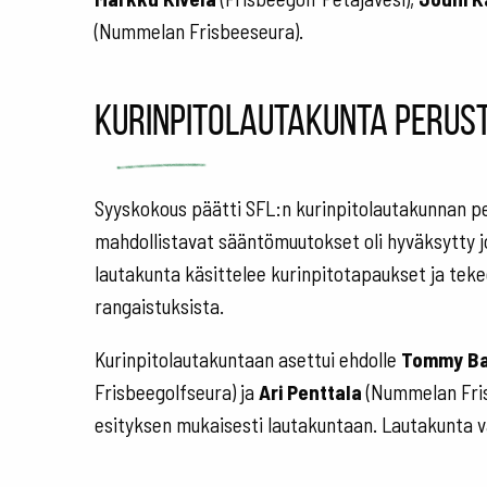
(Nummelan Frisbeeseura).
Kurinpitolautakunta peruste
Syyskokous päätti SFL:n kurinpitolautakunnan 
mahdollistavat sääntömuutokset oli hyväksytty 
lautakunta käsittelee kurinpitotapaukset ja tekee
rangaistuksista.
Kurinpitolautakuntaan asettui ehdolle
Tommy B
Frisbeegolfseura) ja
Ari Penttala
(Nummelan Fris
esityksen mukaisesti lautakuntaan. Lautakunta 