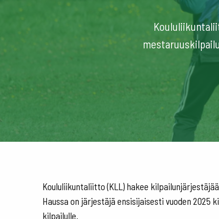
Koululiikuntali
mestaruuskilpailul
Koululiikuntaliitto (KLL) hakee kilpailunjärjestäjä
Haussa on järjestäjä ensisijaisesti vuoden 2025 
kilpailulle.