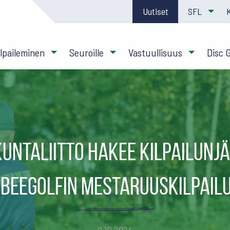
Uutiset
SFL
ilpaileminen
Seuroille
Vastuullisuus
Disc 
kuntaliitto hakee kilpailunjä
sbeegolfin mestaruuskilpailu