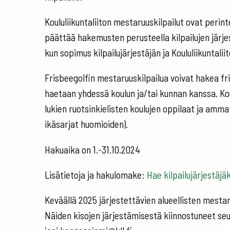
Koululiikuntaliiton mestaruuskilpailut ovat perinte
päättää hakemusten perusteella kilpailujen järjest
kun sopimus kilpailujärjestäjän ja Koululiikuntaliito
Frisbeegolfin mestaruuskilpailua voivat hakea fri
haetaan yhdessä koulun ja/tai kunnan kanssa. Koul
lukien ruotsinkielisten koulujen oppilaat ja ammati
ikäsarjat huomioiden).
Hakuaika on 1.-31.10.2024
Lisätietoja ja hakulomake:
Hae kilpailujärjestäjäks
Keväällä 2025 järjestettävien alueellisten mestar
Näiden kisojen järjestämisestä kiinnostuneet seur