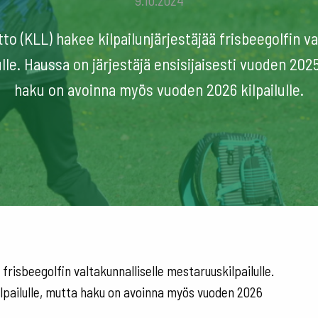
9.10.2024
itto (KLL) hakee kilpailunjärjestäjää frisbeegolfin va
le. Haussa on järjestäjä ensisijaisesti vuoden 2025
haku on avoinna myös vuoden 2026 kilpailulle.
ä frisbeegolfin valtakunnalliselle mestaruuskilpailulle.
kilpailulle, mutta haku on avoinna myös vuoden 2026