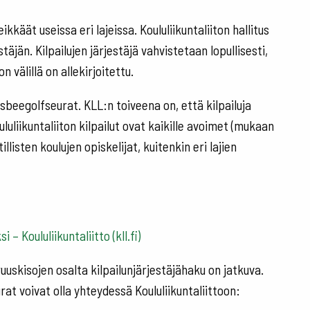
ikkäät useissa eri lajeissa. Koululiikuntaliiton hallitus
äjän. Kilpailujen järjestäjä vahvistetaan lopullisesti,
n välillä on allekirjoitettu.
sbeegolfseurat. KLL:n toiveena on, että kilpailuja
uliikuntaliiton kilpailut ovat kaikille avoimet (mukaan
llisten koulujen opiskelijat, kuitenkin eri lajien
i – Koululiikuntaliitto (kll.fi)
uuskisojen osalta kilpailunjärjestäjähaku on jatkuva.
at voivat olla yhteydessä Koululiikuntaliittoon: