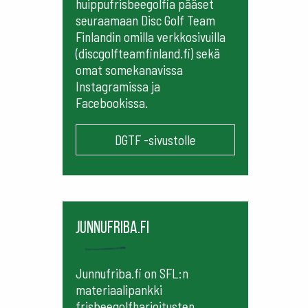
huippufrisbeegolfia pääset
seuraamaan
Disc Golf Team
Finlandin omilla verkkosivuilla
(discgolfteamfinland.fi) sekä
omat somekanavissa
Instagramissa ja
Facebookissa.
DGTF -sivustolle
Junnufriba.fi
Junnufriba.fi on SFL:n
materiaalipankki
frisbeegolfharjoitusten