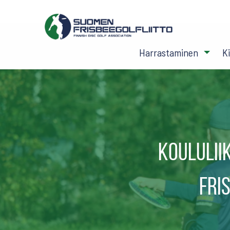
Harrastaminen
K
Koululii
fri