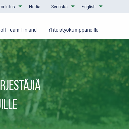
Koulutus
Media
Svenska
English
Golf Team Finland
Yhteistyökumppaneille
rjestäjiä
ille