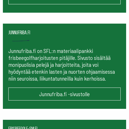
Junnufriba.fi
Junnufriba.fi on SFL:n materiaalipankki
frisbeegolfharjoitusten pitäjille. Sivusto sisältää
monipuolisia pelejä ja harjoitteita, joita voi
hyödyntää etenkin lasten ja nuorten ohjaamisessa
niin seuroissa, liikuntatunneilla kuin kerhoissa.
Junnufriba.fi -sivustolle
frisbeegolf-sm.fi