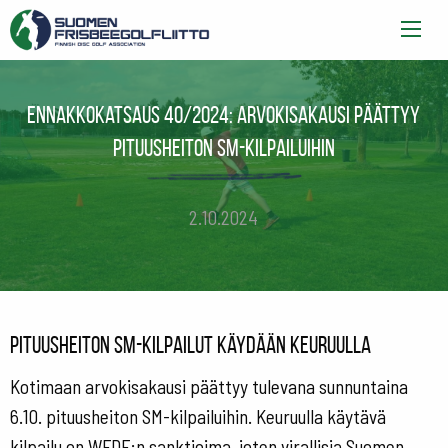
Ennakkokatsaus 40/2024: Arvokisakausi päättyy
pituusheiton SM-kilpailuihin
2.10.2024
Pituusheiton SM-kilpailut käydään Keuruulla
Kotimaan arvokisakausi päättyy tulevana sunnuntaina
6.10. pituusheiton SM-kilpailuihin. Keuruulla käytävä
kilpailu on WFDF:n sanktioima, joten virallisia Suomen