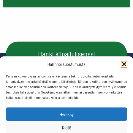
Hanki kilpailulisenssi
Hallinnoi suostumusta
Parhaan kokemuksen tarjoamiseksi käytämme teknologioita, kuten evästeitä,
Ota yhteyttä
tallentaaksemme ja/tai käyttääksemme laitetietoja. Näiden tekniikoiden hyväksyminen
antaa meille mahdollisuuden käsitellä tietoja, kuten selauskäyttäytymistä tai yksilöllisiä
tunnuksia tällä sivustolla. Suostumuksen jättäminen tai peruuttaminen voi vaikuttaa
haitallisesti tiettyihin ominaisuuksiin ja toimintoihin.
Seuraa meitä:
Hyväksy
© 2026 Suomen frisbeegolfliitto.
Kiellä