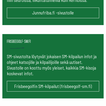
niin seuroissa, liikuntatunneilla kuin kerhoissa.
Junnufriba.fi -sivustolle
frisbeegolf-sm.fi
SM-sivustolta löytyvät jokaisen SM-kilpailun infot ja
ohjeet katsojille ja kilpailijoille sekä uutiset.
Sivustolle on koottu myös yleiset, kaikkia SM-kisoja
koskevat infot.
Frisbeegolfin SM-kilpailut (frisbeegolf-sm.fi)