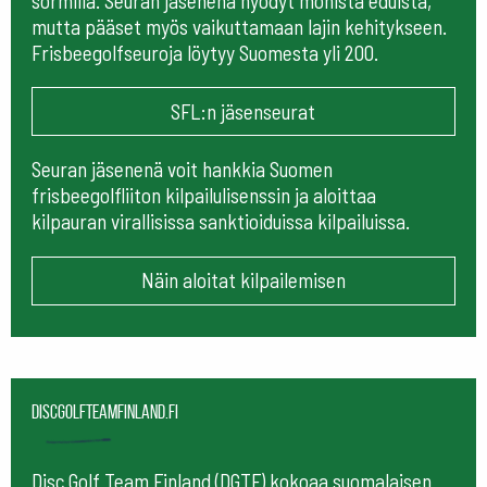
sormilla. Seuran jäsenenä hyödyt monista eduista,
mutta pääset myös vaikuttamaan lajin kehitykseen.
Frisbeegolfseuroja löytyy Suomesta yli 200.
SFL:n jäsenseurat
Seuran jäsenenä voit hankkia Suomen
frisbeegolfliiton kilpailulisenssin ja aloittaa
kilpauran virallisissa sanktioiduissa kilpailuissa.
Näin aloitat kilpailemisen
Discgolfteamfinland.fi
Disc Golf Team Finland (DGTF) kokoaa suomalaisen