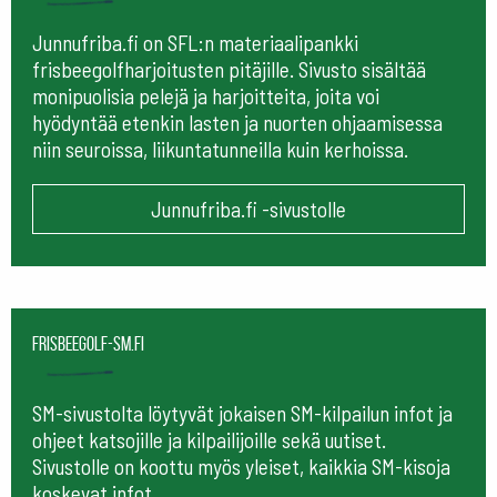
Junnufriba.fi on SFL:n materiaalipankki
frisbeegolfharjoitusten pitäjille. Sivusto sisältää
monipuolisia pelejä ja harjoitteita, joita voi
hyödyntää etenkin lasten ja nuorten ohjaamisessa
niin seuroissa, liikuntatunneilla kuin kerhoissa.
Junnufriba.fi -sivustolle
frisbeegolf-sm.fi
SM-sivustolta löytyvät jokaisen SM-kilpailun infot ja
ohjeet katsojille ja kilpailijoille sekä uutiset.
Sivustolle on koottu myös yleiset, kaikkia SM-kisoja
koskevat infot.