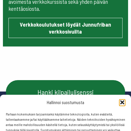
avoimesta verkkokurssista sekä yhden päivän
kenttäosiosta.
Verkkokoulutukset löydät Junnufriban
verkkosivuilta
Hanki kilpailulisenssi
Hallinnoi suostumusta
Parhaan kokemuksen tarjoamiseksi käytämme teknologioita, kuten evästeitä,
Ota yhteyttä
tallentaaksemme ja/tai käyttääksemme laitetietoja. Näiden tekniikoiden hyväksyminen
antaa meille mahdollisuuden käsitellä tietoja, kuten selauskäyttäytymistä tai yksilöllisiä
tunnuksia tällä sivustolla. Suostumuksen jättäminen tai peruuttaminen voi vaikuttaa