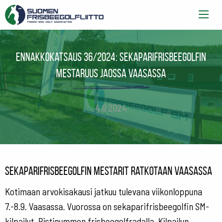
Ennakkokatsaus 36/2024: Sekaparifrisbeegolfin
mestaruus jaossa Vaasassa
4.9.2024
Sekaparifrisbeegolfin mestarit ratkotaan Vaasassa
Kotimaan arvokisakausi jatkuu tulevana viikonloppuna
7.-8.9. Vaasassa. Vuorossa on sekaparifrisbeegolfin SM-
kilpailut, Ristinummen frisbeegolfradalla. Kilpailun