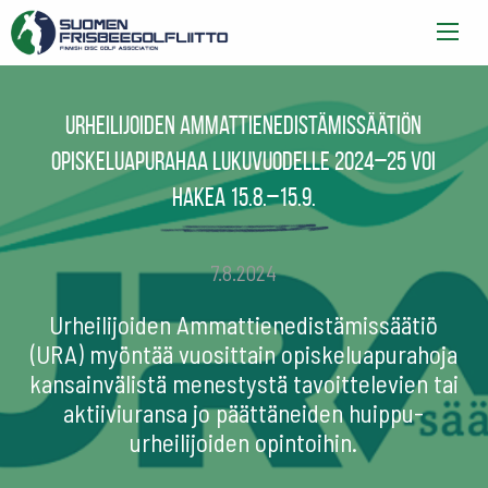
Urheilijoiden Ammattienedistämissäätiön
opiskeluapurahaa lukuvuodelle 2024–25 voi
hakea 15.8.–15.9.
7.8.2024
Urheilijoiden Ammattienedistämissäätiö
(URA) myöntää vuosittain opiskeluapurahoja
kansainvälistä menestystä tavoittelevien tai
aktiiviuransa jo päättäneiden huippu-
urheilijoiden opintoihin.