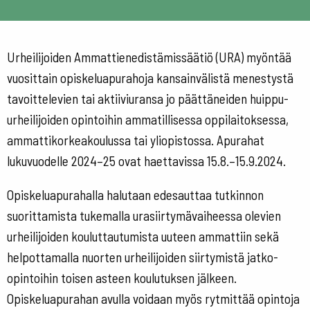
Urheilijoiden Ammattienedistämissäätiö (URA) myöntää
vuosittain opiskeluapurahoja kansainvälistä menestystä
tavoittelevien tai aktiiviuransa jo päättäneiden huippu-
urheilijoiden opintoihin ammatillisessa oppilaitoksessa,
ammattikorkeakoulussa tai yliopistossa. Apurahat
lukuvuodelle 2024–25 ovat haettavissa 15.8.–15.9.2024.
Opiskeluapurahalla halutaan edesauttaa tutkinnon
suorittamista tukemalla urasiirtymävaiheessa olevien
urheilijoiden kouluttautumista uuteen ammattiin sekä
helpottamalla nuorten urheilijoiden siirtymistä jatko-
opintoihin toisen asteen koulutuksen jälkeen.
Opiskeluapurahan avulla voidaan myös rytmittää opintoja