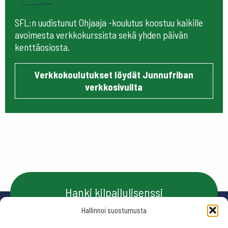
SFL:n uudistunut Ohjaaja -koulutus koostuu kaikille
avoimesta verkkokurssista sekä yhden päivän
kenttäosiosta.
Verkkokoulutukset löydät Junnufriban
verkkosivuilta
Hanki kilpailulisenssi
Hallinnoi suostumusta