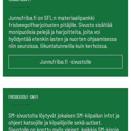
Junnufriba.fi on SFL:n materiaalipankki
frisbeegolfharjoitusten pitäjille. Sivusto sisältää
monipuolisia pelejä ja harjoitteita, joita voi
hyödyntää etenkin lasten ja nuorten ohjaamisessa
niin seuroissa, liikuntatunneilla kuin kerhoissa.
Junnufriba.fi -sivustolle
frisbeegolf-sm.fi
SM-sivustolta löytyvät jokaisen SM-kilpailun infot ja
ohjeet katsojille ja kilpailijoille sekä uutiset.
Sivustolle on koottu myös yleiset, kaikkia SM-kisoja