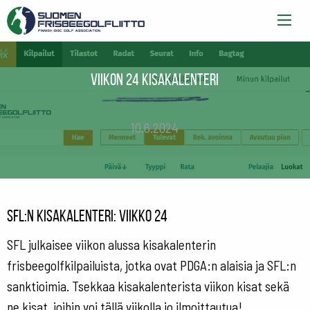
Viikon 24 kisakalenteri
10.6.2024
SFL:n kisakalenteri: viikko 24
SFL julkaisee viikon alussa kisakalenterin
frisbeegolfkilpailuista, jotka ovat PDGA:n alaisia ja SFL:n
sanktioimia. Tsekkaa kisakalenterista viikon kisat sekä
ne kisat, joihin voi tällä viikolla jo ilmoittautua!