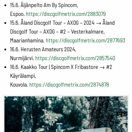
15.6. Äijänpelto Am By Spincom,
Espoo.
https://discgolfmetrix.com/2883079
15.6. Åland Discgolf Tour – AXDG – 2024 → Åland
Discgolf Tour – AXDG – #2 – Vesterkalmare,
Maarianhamina.
https://discgolfmetrix.com/2877693
16.6. Herusten Amateurs 2024,
Nurmijärvi.
https://discgolfmetrix.com/2857540
16.6. Kaakko Tour | Spincom X Fribastore → #2
Käyrälampi,
Kouvola.
https://discgolfmetrix.com/2874878