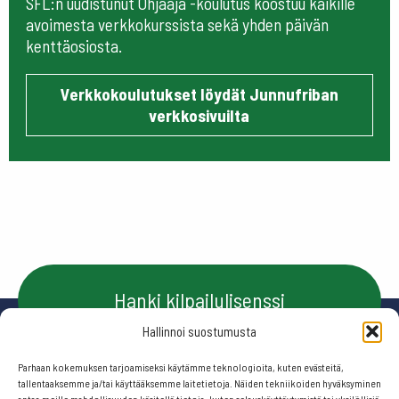
SFL:n uudistunut Ohjaaja -koulutus koostuu kaikille
avoimesta verkkokurssista sekä yhden päivän
kenttäosiosta.
Verkkokoulutukset löydät Junnufriban
verkkosivuilta
Hanki kilpailulisenssi
Hallinnoi suostumusta
Parhaan kokemuksen tarjoamiseksi käytämme teknologioita, kuten evästeitä,
Ota yhteyttä
tallentaaksemme ja/tai käyttääksemme laitetietoja. Näiden tekniikoiden hyväksyminen