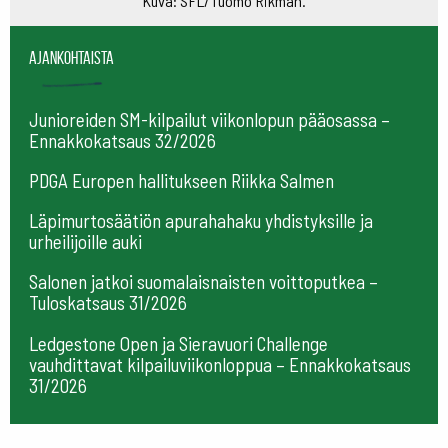
Kuva: SFL/Tuomo Rikman.
Ajankohtaista
Junioreiden SM-kilpailut viikonlopun pääosassa –
Ennakkokatsaus 32/2026
PDGA Europen hallitukseen Riikka Salmen
Läpimurtosäätiön apurahahaku yhdistyksille ja
urheilijoille auki
Salonen jatkoi suomalaisnaisten voittoputkea –
Tuloskatsaus 31/2026
Ledgestone Open ja Sieravuori Challenge
vauhdittavat kilpailuviikonloppua – Ennakkokatsaus
31/2026