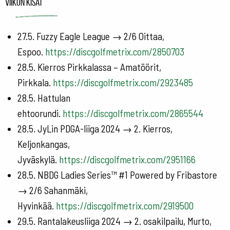
Viikon kisat
27.5. Fuzzy Eagle League → 2/6 Oittaa,
Espoo.
https://discgolfmetrix.com/2850703
28.5. Kierros Pirkkalassa – Amatöörit,
Pirkkala.
https://discgolfmetrix.com/2923485
28.5. Hattulan
ehtoorundi.
https://discgolfmetrix.com/2865544
28.5. JyLin PDGA-liiga 2024 → 2. Kierros,
Keljonkangas,
Jyväskylä.
https://discgolfmetrix.com/2951166
28.5. NBDG Ladies Series™ #1 Powered by Fribastore
→ 2/6 Sahanmäki,
Hyvinkää.
https://discgolfmetrix.com/2919500
29.5. Rantalakeusliiga 2024 → 2. osakilpailu, Murto,