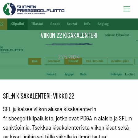
Viikon 22 kisakalenteri
27.5.2024
SFL:n kisakalenteri: viikko 22
SFL julkaisee viikon alussa kisakalenterin
frisbeegolfkilpailuista, jotka ovat PDGA:n alaisia ja SFL:n
sanktioimia. Tsekkaa kisakalenterista viikon kisat sekä
ne kisat, joihin voi tällä viikolla jo ilmoittautua!