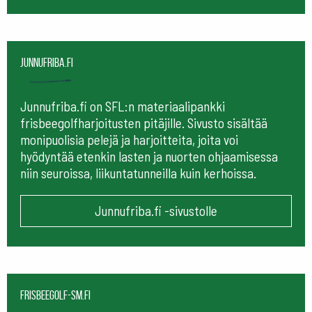
Junnufriba.fi
Junnufriba.fi on SFL:n materiaalipankki
frisbeegolfharjoitusten pitäjille. Sivusto sisältää
monipuolisia pelejä ja harjoitteita, joita voi
hyödyntää etenkin lasten ja nuorten ohjaamisessa
niin seuroissa, liikuntatunneilla kuin kerhoissa.
Junnufriba.fi -sivustolle
frisbeegolf-sm.fi