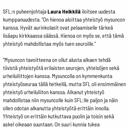
SFL:n puheenjohtaja
Laura Heikkilä
iloitsee uudesta
kumppanuudesta. ”On hienoa aloittaa yhteistyö mysuncon
kanssa. Hyvät aurinkolasit ovat pelaamiselle tärkeä
lisäapu kirkkaassa säässä. Hienoa on myös se, että tämä
yhteistyö mahdollistaa myös tuen seuroille.”
”Mysuncon tavoitteena on ollut alusta alkaen tehdä
tiivistä yhteistyötä erilaisten seurojen, yhteisöjen sekä
urheiluliittojen kanssa. Mysuncolla on kymmenkunta
yhteistyöseuraa tällä hetkellä, mutta SFL oli ensimmäinen
yhteistyö urheiluliiton kanssa. Alkanut yhteistyö
mahdollistaa niin mysuncolle kuin SFL:lle paljon ja näin
ollen odotan alkanutta yhteistyötä erittäin innolla.
Yhteistyö on erittäin kutkuttava puolin ja toisin sekä
askel oikeaan suuntaan. On suuri kunnia tukea