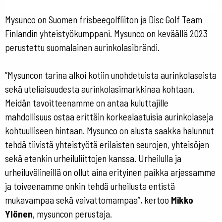
Mysunco on Suomen frisbeegolfliiton ja Disc Golf Team
Finlandin yhteistyökumppani. Mysunco on keväällä 2023
perustettu suomalainen aurinkolasibrändi.
”Mysuncon tarina alkoi kotiin unohdetuista aurinkolaseista
sekä uteliaisuudesta aurinkolasimarkkinaa kohtaan.
Meidän tavoitteenamme on antaa kuluttajille
mahdollisuus ostaa erittäin korkealaatuisia aurinkolaseja
kohtuulliseen hintaan. Mysunco on alusta saakka halunnut
tehdä tiivistä yhteistyötä erilaisten seurojen, yhteisöjen
sekä etenkin urheiluliittojen kanssa. Urheilulla ja
urheiluvälineillä on ollut aina erityinen paikka arjessamme
ja toiveenamme onkin tehdä urheilusta entistä
mukavampaa sekä vaivattomampaa”, kertoo
Mikko
Ylönen
, mysuncon perustaja.