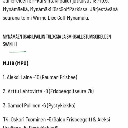
Junioreiden SM-karsintakilpailut jatkuivat 18.-19.5.
Mynämäellä, Mynämäki DiscGolfParkissa. Järjestävänä
seurana toimi Wirmo Disc Golf Mynämäki.
Mynämäen osakilpailun tuloksia ja SM-osallistumisoikeuden
saaneet
MJ18 (MPO)
1. Aleksi Laine -10 (Rauman Frisbee)
2. Arttu Lehtovirta -8 (Frisbeegolfseura 7k)
3. Samuel Pullinen -6 (Pystykiekko)
T4. Oskari Tuominen -5 (Salon Frisbeegolf) & Aleksi
Hyvönen -5 (Pystykiekko)*