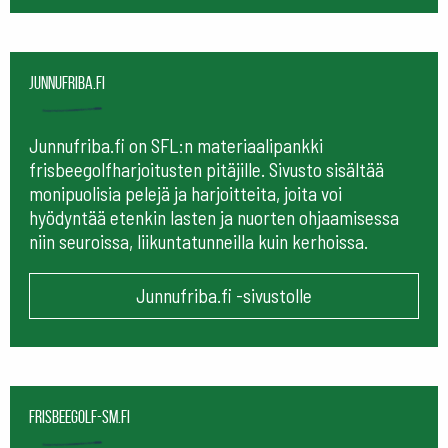
Junnufriba.fi
Junnufriba.fi on SFL:n materiaalipankki
frisbeegolfharjoitusten pitäjille. Sivusto sisältää
monipuolisia pelejä ja harjoitteita, joita voi
hyödyntää etenkin lasten ja nuorten ohjaamisessa
niin seuroissa, liikuntatunneilla kuin kerhoissa.
Junnufriba.fi -sivustolle
frisbeegolf-sm.fi