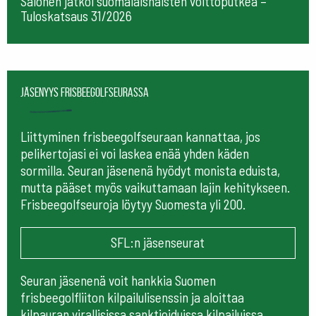
Salonen jatkoi suomalaisnaisten voittoputkea –
Tuloskatsaus 31/2026
Jäsenyys frisbeegolfseurassa
Liittyminen frisbeegolfseuraan kannattaa, jos
pelikertojasi ei voi laskea enää yhden käden
sormilla. Seuran jäsenenä hyödyt monista eduista,
mutta pääset myös vaikuttamaan lajin kehitykseen.
Frisbeegolfseuroja löytyy Suomesta yli 200.
SFL:n jäsenseurat
Seuran jäsenenä voit hankkia Suomen
frisbeegolfliiton kilpailulisenssin ja aloittaa
kilpauran virallisissa sanktioiduissa kilpailuissa.