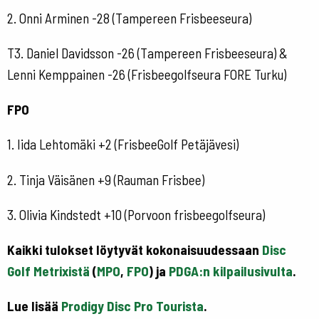
2. Onni Arminen -28 (Tampereen Frisbeeseura)
T3. Daniel Davidsson -26 (Tampereen Frisbeeseura) &
Lenni Kemppainen -26 (Frisbeegolfseura FORE Turku)
FPO
1. Iida Lehtomäki +2 (FrisbeeGolf Petäjävesi)
2. Tinja Väisänen +9 (Rauman Frisbee)
3. Olivia Kindstedt +10 (Porvoon frisbeegolfseura)
Kaikki tulokset löytyvät kokonaisuudessaan
Disc
Golf Metrixistä
(
MPO
,
FPO
) ja
PDGA:n kilpailusivulta
.
Lue lisää
Prodigy Disc Pro Tourista
.