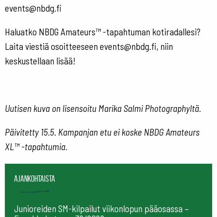
events@nbdg.fi
Haluatko NBDG Amateurs™ -tapahtuman kotiradallesi?
Laita viestiä osoitteeseen events@nbdg.fi, niin
keskustellaan lisää!
Uutisen kuva on lisensoitu Marika Salmi Photographyltä.
Päivitetty 15.5. Kampanjan etu ei koske NBDG Amateurs
XL™ -tapahtumia.
Ajankohtaista
Junioreiden SM-kilpailut viikonlopun pääosassa –