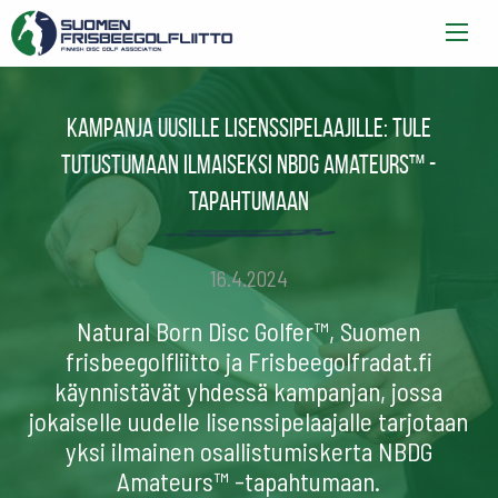
Kampanja uusille lisenssipelaajille: Tule
tutustumaan ilmaiseksi NBDG Amateurs™ -
tapahtumaan
16.4.2024
Natural Born Disc Golfer™, Suomen
frisbeegolfliitto ja Frisbeegolfradat.fi
käynnistävät yhdessä kampanjan, jossa
jokaiselle uudelle lisenssipelaajalle tarjotaan
yksi ilmainen osallistumiskerta NBDG
Amateurs™ -tapahtumaan.