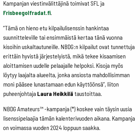
Kampanjan viestinvälittäjinä toimivat
SFL
ja
Frisbeegolfradat.fi
.
”Tämä on hieno etu kilpailulisenssin hankintaa
suunnitteleville tai ensimmäistä kertaa tänä vuonna
kisoihin uskaltautuneille. NBDG:n kilpailut ovat tunnettuja
erittäin hyvistä järjestelyistä, mikä tekee kisaamisen
aloittamisen uudelle pelaajalle helpoksi. Kisoja myös
löytyy laajalta alueelta, jonka ansiosta mahdollisimman
moni pääsee lunastamaan edun käyttöönsä”, liiton
puheenjohtaja
Laura Heikkilä
taustoittaa.
NBDG Amateurs™ -kampanja (*) koskee vain täysin uusia
lisenssipelaajia tämän kalenterivuoden aikana. Kampanja
on voimassa vuoden 2024 loppuun saakka.