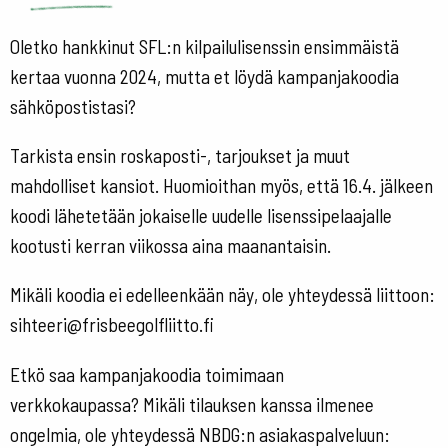
Oletko hankkinut SFL:n kilpailulisenssin ensimmäistä
kertaa vuonna 2024, mutta et löydä kampanjakoodia
sähköpostistasi?
Tarkista ensin roskaposti-, tarjoukset ja muut
mahdolliset kansiot. Huomioithan myös, että 16.4. jälkeen
koodi lähetetään jokaiselle uudelle lisenssipelaajalle
kootusti kerran viikossa aina maanantaisin.
Mikäli koodia ei edelleenkään näy, ole yhteydessä liittoon:
sihteeri@frisbeegolfliitto.fi
Etkö saa kampanjakoodia toimimaan
verkkokaupassa?
Mikäli tilauksen kanssa ilmenee
ongelmia, ole yhteydessä NBDG:n asiakaspalveluun: