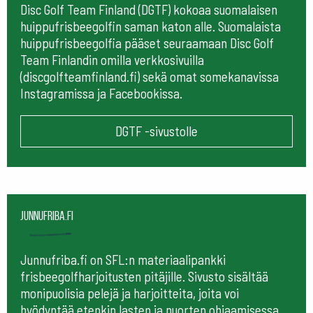
Disc Golf Team Finland (DGTF) kokoaa suomalaisen
huippufrisbeegolfin saman katon alle. Suomalaista
huippufrisbeegolfia pääset seuraamaan
Disc Golf
Team Finlandin omilla verkkosivuilla
(discgolfteamfinland.fi) sekä omat somekanavissa
Instagramissa ja Facebookissa.
DGTF -sivustolle
Junnufriba.fi
Junnufriba.fi on SFL:n materiaalipankki
frisbeegolfharjoitusten pitäjille. Sivusto sisältää
monipuolisia pelejä ja harjoitteita, joita voi
hyödyntää etenkin lasten ja nuorten ohjaamisessa