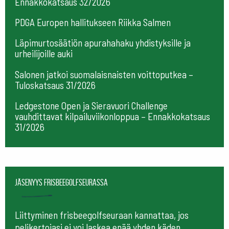
Ennakkokatsaus 32/2026
PDGA Europen hallitukseen Riikka Salmen
Läpimurtosäätiön apurahahaku yhdistyksille ja
urheilijoille auki
Salonen jatkoi suomalaisnaisten voittoputkea –
Tuloskatsaus 31/2026
Ledgestone Open ja Sieravuori Challenge
vauhdittavat kilpailuviikonloppua – Ennakkokatsaus
31/2026
Jäsenyys frisbeegolfseurassa
Liittyminen frisbeegolfseuraan kannattaa, jos
pelikertojasi ei voi laskea enää yhden käden