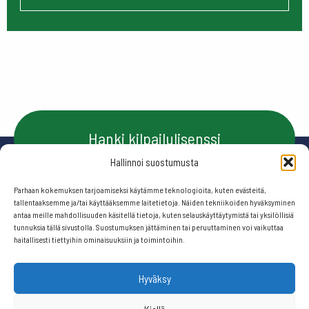
Hanki kilpailulisenssi
Hallinnoi suostumusta
Parhaan kokemuksen tarjoamiseksi käytämme teknologioita, kuten evästeitä,
Ota yhteyttä
tallentaaksemme ja/tai käyttääksemme laitetietoja. Näiden tekniikoiden hyväksyminen
antaa meille mahdollisuuden käsitellä tietoja, kuten selauskäyttäytymistä tai yksilöllisiä
tunnuksia tällä sivustolla. Suostumuksen jättäminen tai peruuttaminen voi vaikuttaa
haitallisesti tiettyihin ominaisuuksiin ja toimintoihin.
Seuraa meitä:
Hyväksy