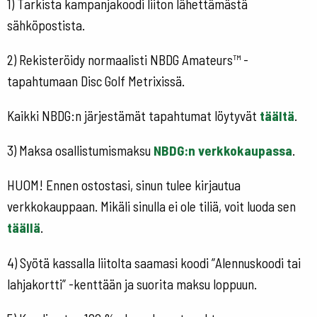
1) Tarkista kampanjakoodi liiton lähettämästä
sähköpostista.
2) Rekisteröidy normaalisti NBDG Amateurs™ -
tapahtumaan Disc Golf Metrixissä.
Kaikki NBDG:n järjestämät tapahtumat löytyvät
täältä
.
3) Maksa osallistumismaksu
NBDG:n verkkokaupassa
.
HUOM! Ennen ostostasi, sinun tulee kirjautua
verkkokauppaan. Mikäli sinulla ei ole tiliä, voit luoda sen
täällä
.
4) Syötä kassalla liitolta saamasi koodi ”Alennuskoodi tai
lahjakortti” -kenttään ja suorita maksu loppuun.