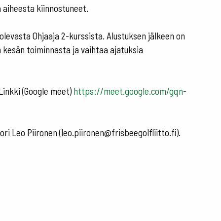
ä aiheesta kiinnostuneet.
a olevasta Ohjaaja 2-kurssista. Alustuksen jälkeen on
n kesän toiminnasta ja vaihtaa ajatuksia
 Linkki (Google meet)
https://meet.google.com/gqn-
ri Leo Piironen (leo.piironen@frisbeegolfliitto.fi).