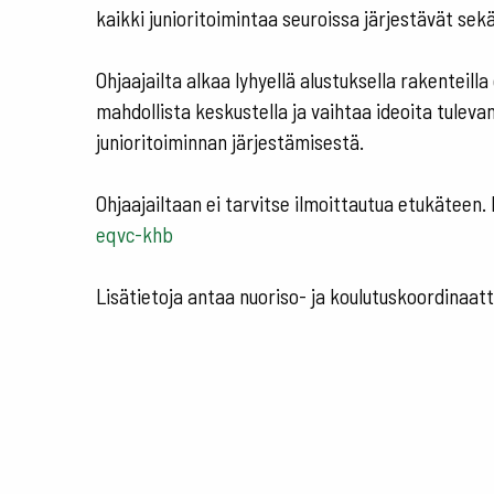
kaikki junioritoimintaa seuroissa järjestävät sek
Ohjaajailta alkaa lyhyellä alustuksella rakenteill
mahdollista keskustella ja vaihtaa ideoita tuleva
junioritoiminnan järjestämisestä.
Ohjaajailtaan ei tarvitse ilmoittautua etukäteen.
eqvc-khb
Lisätietoja antaa nuoriso- ja koulutuskoordinaatto