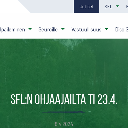
Uutiset
SFL
ilpaileminen
Seuroille
Vastuullisuus
Disc 
SFL:n Ohjaajailta ti 23.4.
8.4.2024