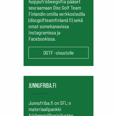
huippufrisbeegolfia pääset
seuraamaan
Disc Golf Team
Finlandin omilla verkkosivuilla
(discgolfteamfinland.fi) sekä
omat somekanavissa
Instagramissa ja
Facebookissa.
DGTF -sivustolle
Junnufriba.fi
Junnufriba.fi on SFL:n
materiaalipankki
frisbeegolfharjoitusten