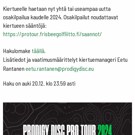
Kiertueelle haetaan nyt yhtä tai useampaa uutta
osakilpailua kaudelle 2024. Osakilpailut noudattavat
kiertueen sääntöjä:
https://protour.frisbeegolfliitto.fi/saannot/
Hakulomake
täällä
.
Lisätiedot ja vaatimusmäärittelyt kiertuemanageri Eetu
Rantanen
eetu.rantanen@prodigydisc.eu
Haku on auki 20.12. klo 23.59 asti