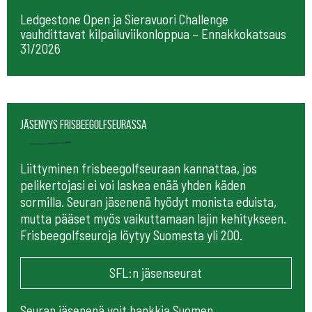
Ledgestone Open ja Sieravuori Challenge
vauhdittavat kilpailuviikonloppua – Ennakkokatsaus
31/2026
Jäsenyys frisbeegolfseurassa
Liittyminen frisbeegolfseuraan kannattaa, jos
pelikertojasi ei voi laskea enää yhden käden
sormilla. Seuran jäsenenä hyödyt monista eduista,
mutta pääset myös vaikuttamaan lajin kehitykseen.
Frisbeegolfseuroja löytyy Suomesta yli 200.
SFL:n jäsenseurat
Seuran jäsenenä voit hankkia Suomen