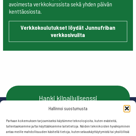
avoimesta verkkokurssista sekä yhden päivän
kenttäosiosta.
Verkkokoulutukset löydät Junnufriban
verkkosivuilta
Hanki kilpailulisenssi
Hallinnoi suostumusta
Parhaan kokemuksen tarjoamiseksi käytämme teknologioita, kuten evästeitä,
Ota yhteyttä
tallentaaksemme ja/tai käyttääksemme laitetietoja. Näiden tekniikoiden hyväksyminen
antaa meille mahdollisuuden käsitellä tietoja, kuten selauskäyttäytymistä tai yksilöllisiä