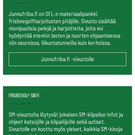
Junnufriba.fi on SFL:n materiaalipankki
frisbeegolfharjoitusten pitäjille. Sivusto sisältää
monipuolisia pelejä ja harjoitteita, joita voi
hyödyntää etenkin lasten ja nuorten ohjaamisessa
niin seuroissa, liikuntatunneilla kuin kerhoissa.
Junnufriba.fi -sivustolle
frisbeegolf-sm.fi
SM-sivustolta löytyvät jokaisen SM-kilpailun infot ja
ohjeet katsojille ja kilpailijoille sekä uutiset.
Sivustolle on koottu myös yleiset, kaikkia SM-kisoja