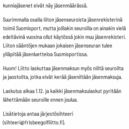
kunniajäsenet eivät näy jäsenmäärässä.
Suurimmalla osalla liiton jäsenseuroista jäsenrekisterinä
toimii Suomisport, mutta joillakin seuroilla on ainakin vielä
edeltävinä vuosina ollut käytössä jokin muu jäsenrekisteri.
Liiton sääntöjen mukaan jokaisen jäsenseuran tulee
ylläpitää jäsenluetteloa Suomisportissa.
Huom! Liitto laskuttaa jäsenmaksun myös niiltä seuroilta
ja jaostoilta, jotka eivät kerää jäseniltään jäsenmaksuja.
Laskutus alkaa 1.12. ja kaikki jäsenmaksulaskut pyritään
lähettämään seuroille ennen joulua.
Lisätietoja antaa järjestösihteeri
(sihteeri@frisbeegolfliitto.fi).