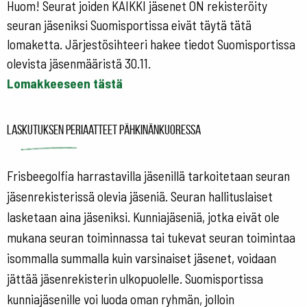
Huom! Seurat joiden KAIKKI jäsenet ON rekisteröity
seuran jäseniksi Suomisportissa eivät täytä tätä
lomaketta. Järjestösihteeri hakee tiedot Suomisportissa
olevista jäsenmääristä 30.11.
Lomakkeeseen tästä
Laskutuksen periaatteet pähkinänkuoressa
Frisbeegolfia harrastavilla jäsenillä tarkoitetaan seuran
jäsenrekisterissä olevia jäseniä. Seuran hallituslaiset
lasketaan aina jäseniksi. Kunniajäseniä, jotka eivät ole
mukana seuran toiminnassa tai tukevat seuran toimintaa
isommalla summalla kuin varsinaiset jäsenet, voidaan
jättää jäsenrekisterin ulkopuolelle. Suomisportissa
kunniajäsenille voi luoda oman ryhmän, jolloin