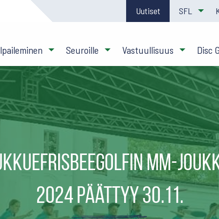
Uutiset
SFL
ilpaileminen
Seuroille
Vastuullisuus
Disc 
ukkuefrisbeegolfin MM-jouk
2024 päättyy 30.11.