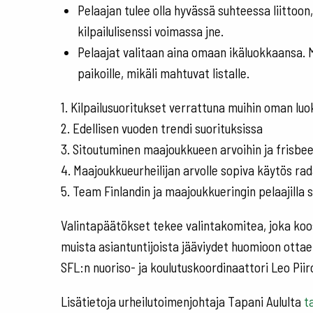
Pelaajan tulee olla hyvässä suhteessa liittoon
kilpailulisenssi voimassa jne.
Pelaajat valitaan aina omaan ikäluokkaansa. 
paikoille, mikäli mahtuvat listalle.
1. Kilpailusuoritukset verrattuna muihin oman luoka
2. Edellisen vuoden trendi suorituksissa
3. Sitoutuminen maajoukkueen arvoihin ja frisbe
4. Maajoukkueurheilijan arvolle sopiva käytös rada
5. Team Finlandin ja maajoukkueringin pelaajilla 
Valintapäätökset tekee valintakomitea, joka koos
muista asiantuntijoista jääviydet huomioon ottaen
SFL:n nuoriso- ja koulutuskoordinaattori Leo Piir
Lisätietoja urheilutoimenjohtaja Tapani Aululta
ta