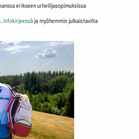
kanssa erikseen urheilijasopimuksissa
e.
infokirjeessä
ja myöhemmin julkaistavilta