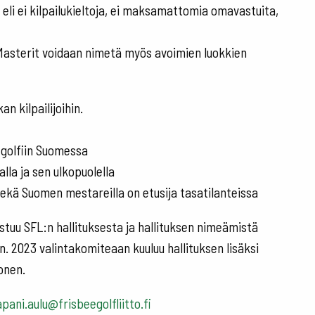
, eli ei kilpailukieltoja, ei maksamattomia omavastuita,
Masterit voidaan nimetä myös avoimien luokkien
n kilpailijoihin.
egolfiin Suomessa
lla ja sen ulkopuolella
sekä Suomen mestareilla on etusija tasatilanteissa
tuu SFL:n hallituksesta ja hallituksen nimeämistä
. 2023 valintakomiteaan kuuluu hallituksen lisäksi
onen.
pani.aulu@frisbeegolfliitto.fi