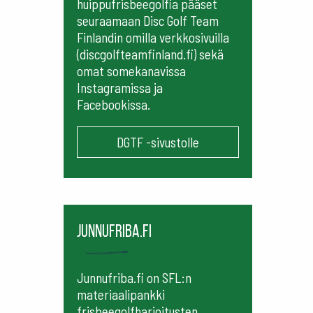
huippufrisbeegolfia pääset
seuraamaan
Disc Golf Team
Finlandin omilla verkkosivuilla
(discgolfteamfinland.fi) sekä
omat somekanavissa
Instagramissa ja
Facebookissa.
DGTF -sivustolle
Junnufriba.fi
Junnufriba.fi on SFL:n
materiaalipankki
frisbeegolfharjoitusten