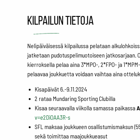
Kilpailun tietoja
Nelipäiväisessä kilpailussa pelataan alkulohkoiss
jatketaan pudotuspelimuotoiseen jatkosarjaan. Ot
kierroksella pelaa aina 3*MPO-, 2*FPO- ja 1*MPM-l
pelaavaa joukkuetta voidaan vaihtaa aina otteluk
Kisapäivät 6.-9.11.2024
2 rataa Mundaring Sporting Clubilla
Kisaa seuraavalla viikolla samassa paikassa
A
v=e2DiOAA3R-s
SFL maksaa joukkueen osallistumismaksun (550
sekä toimittaa maajoukkueasut