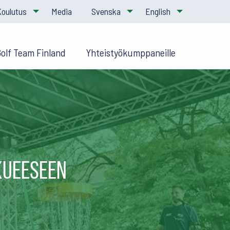
Koulutus
Media
Svenska
English
Golf Team Finland
Yhteistyökumppaneille
kueeseen