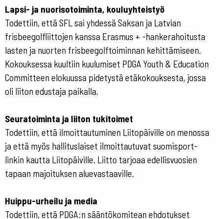
Lapsi- ja nuorisotoiminta, kouluyhteistyö
Todettiin, että SFL sai yhdessä Saksan ja Latvian
frisbeegolfliittojen kanssa Erasmus + -hankerahoitusta
lasten ja nuorten frisbeegolftoiminnan kehittämiseen.
Kokouksessa kuultiin kuulumiset PDGA Youth & Education
Committeen elokuussa pidetystä etäkokouksesta, jossa
oli liiton edustaja paikalla.
Seuratoiminta ja liiton tukitoimet
Todettiin, että ilmoittautuminen Liitopäiville on menossa
ja että myös hallituslaiset ilmoittautuvat suomisport-
linkin kautta Liitopäiville. Liitto tarjoaa edellisvuosien
tapaan majoituksen aluevastaaville.
Huippu-urheilu ja media
Todettiin, että PDGA:n sääntökomitean ehdotukset