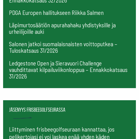
Ennakkokatsaus 32/2026
PDGA Europen hallitukseen Riikka Salmen
Läpimurtosäätiön apurahahaku yhdistyksille ja
urheilijoille auki
Salonen jatkoi suomalaisnaisten voittoputkea –
Tuloskatsaus 31/2026
Ledgestone Open ja Sieravuori Challenge
vauhdittavat kilpailuviikonloppua – Ennakkokatsaus
31/2026
Jäsenyys frisbeegolfseurassa
Liittyminen frisbeegolfseuraan kannattaa, jos
pelikertojasi ei voi laskea enää yhden käden