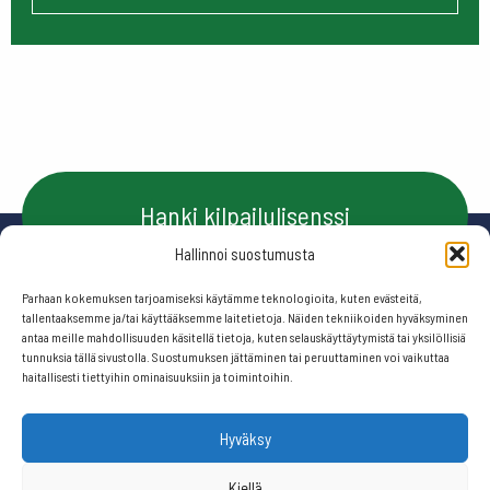
Hanki kilpailulisenssi
Hallinnoi suostumusta
Parhaan kokemuksen tarjoamiseksi käytämme teknologioita, kuten evästeitä,
Ota yhteyttä
tallentaaksemme ja/tai käyttääksemme laitetietoja. Näiden tekniikoiden hyväksyminen
antaa meille mahdollisuuden käsitellä tietoja, kuten selauskäyttäytymistä tai yksilöllisiä
tunnuksia tällä sivustolla. Suostumuksen jättäminen tai peruuttaminen voi vaikuttaa
haitallisesti tiettyihin ominaisuuksiin ja toimintoihin.
Seuraa meitä:
Hyväksy
© 2026 Suomen frisbeegolfliitto.
Kiellä