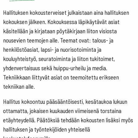
Hallituksen kokousterveiset julkaistaan aina hallituksen
kokouksen jälkeen. Kokouksessa läpikäytävät asiat
käsitellään ja kirjataan pöytäkirjaan liiton visiosta
nousevien teemojen alle. Teemat ovat: talous- ja
henkilöstöasiat, lapsi- ja nuorisotoiminta ja
kouluyhteistyö, seuratoiminta ja liiton tukitoimet,
yhdenvertaisuus sekä huippu-urheilu ja media.
Tekniikkaan liittyvät asiat on teemoitettu erikseen
tekniikan alle.
Hallitus kokoontuu pääsääntöisesti, kesätaukoa lukuun
ottamatta, jokaisen kuukauden viimeisenä torstaina
etäyhteydellä. Päätöksiä tehdään kokousten lisäksi myös
hallituksen ja työntekijöiden yhteisellä