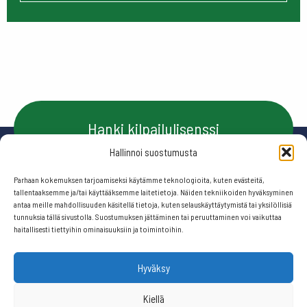
Hanki kilpailulisenssi
Hallinnoi suostumusta
Parhaan kokemuksen tarjoamiseksi käytämme teknologioita, kuten evästeitä,
Ota yhteyttä
tallentaaksemme ja/tai käyttääksemme laitetietoja. Näiden tekniikoiden hyväksyminen
antaa meille mahdollisuuden käsitellä tietoja, kuten selauskäyttäytymistä tai yksilöllisiä
tunnuksia tällä sivustolla. Suostumuksen jättäminen tai peruuttaminen voi vaikuttaa
haitallisesti tiettyihin ominaisuuksiin ja toimintoihin.
Seuraa meitä:
Hyväksy
© 2026 Suomen frisbeegolfliitto.
Kiellä