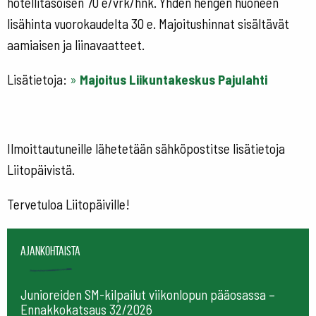
hotellitasoisen 70 e/vrk/hnk. Yhden hengen huoneen
lisähinta vuorokaudelta 30 e. Majoitushinnat sisältävät
aamiaisen ja liinavaatteet.
Lisätietoja:
»
Majoitus Liikuntakeskus Pajulahti
Ilmoittautuneille lähetetään sähköpostitse lisätietoja
Liitopäivistä.
Tervetuloa Liitopäiville!
Ajankohtaista
Junioreiden SM-kilpailut viikonlopun pääosassa –
Ennakkokatsaus 32/2026