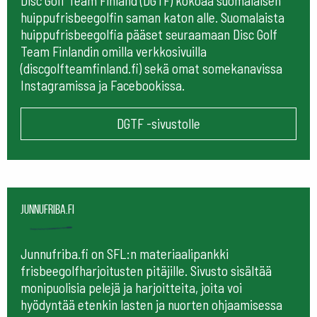
Disc Golf Team Finland (DGTF) kokoaa suomalaisen
huippufrisbeegolfin saman katon alle. Suomalaista
huippufrisbeegolfia pääset seuraamaan
Disc Golf
Team Finlandin omilla verkkosivuilla
(discgolfteamfinland.fi) sekä omat somekanavissa
Instagramissa ja Facebookissa.
DGTF -sivustolle
Junnufriba.fi
Junnufriba.fi on SFL:n materiaalipankki
frisbeegolfharjoitusten pitäjille. Sivusto sisältää
monipuolisia pelejä ja harjoitteita, joita voi
hyödyntää etenkin lasten ja nuorten ohjaamisessa