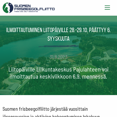
Ilmoittautuminen Liitopäiville 28.-29.10. päättyy 6.
syyskuuta
31.8.2023
Liitopäiville Liikuntakeskus Pajulahteen voi
ilmoittautua keskiviikkoon 6.9. mennessä.
Suomen frisbeegolfliitto järjestää vuosittain
jäsenseurojen ja aktiivien kokoontumisen lokakuun