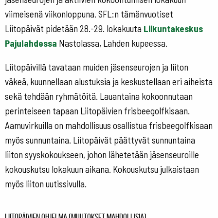
viimeisenä viikonloppuna. SFL:n tämänvuotiset
Liitopäivät pidetään 28.-29. lokakuuta
Liikuntakeskus
Pajulahdessa
Nastolassa, Lahden kupeessa.
Liitopäivillä tavataan muiden jäsenseurojen ja liiton
väkeä, kuunnellaan alustuksia ja keskustellaan eri aiheista
sekä tehdään ryhmätöitä. Lauantaina kokoonnutaan
perinteiseen tapaan Liitopäivien frisbeegolfkisaan.
Aamuvirkuilla on mahdollisuus osallistua frisbeegolfkisaan
myös sunnuntaina. Liitopäivät päättyvät sunnuntaina
liiton syyskokoukseen, johon lähetetään jäsenseuroille
kokouskutsu lokakuun aikana. Kokouskutsu julkaistaan
myös liiton uutissivulla.
Liitopäivien ohjelma (muutokset mahdollisia)