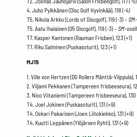
T2. Joonas Jauhojärvi (Salon Frisbeegolf), 117 (-5
4. Juho Pylkkänen (Disc Golf Hyvinkää), 118 (-4)
T5. Nikola Arkko (Lords of Discgolf), 119 (-3) –
SM-
T5. Aatu Ihalainen (05 Discgolf), 119 (-3) –
SM-osall
T7. Kasper Kantonen (Rauman Frisbee), 123 (+1)
T7. Riku Salminen (Puskasoturit), 123 (+1)
MJ15
1. Ville von Hertzen (DG Rollers Mänttä-Vilppula), 
2. Viljami Pekkanen (Tampereen frisbeeseura), 12
3. Nico Viitaniemi (Tampereen frisbeeseura), 130 
T4. Joel Jokinen (Puskasoturit), 131 (+9)
T4. Oskari Pakarinen (Joen Liitokiekko), 131 (+9)
T4. Kuutti Leppänen (Ylöjärven Ryhti), 131 (+9)