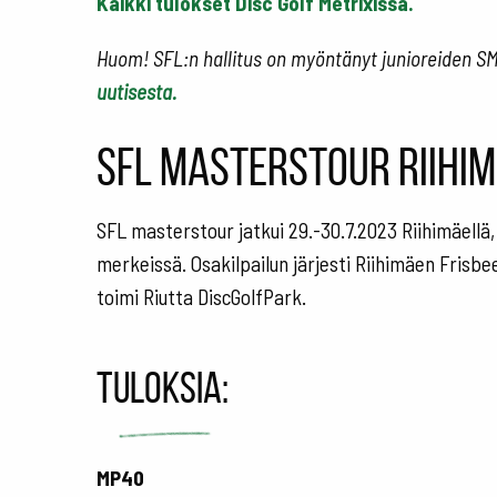
Kaikki tulokset Disc Golf Metrixissä.
Huom! SFL:n hallitus on myöntänyt junioreiden SM-
uutisesta.
SFL masterstour Riihim
SFL masterstour jatkui 29.-30.7.2023 Riihimäellä,
merkeissä. Osakilpailun järjesti Riihimäen Frisb
toimi Riutta DiscGolfPark.
Tuloksia:
MP40