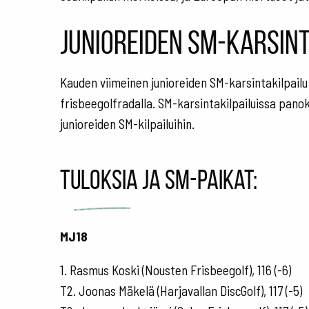
Junioreiden SM-karsin
Kauden viimeinen junioreiden SM-karsintakilpailu 
frisbeegolfradalla. SM-karsintakilpailuissa panoks
junioreiden SM-kilpailuihin.
Tuloksia ja SM-paikat:
MJ18
1. Rasmus Koski (Nousten Frisbeegolf), 116 (-6)
T2. Joonas Mäkelä (Harjavallan DiscGolf), 117 (-5)