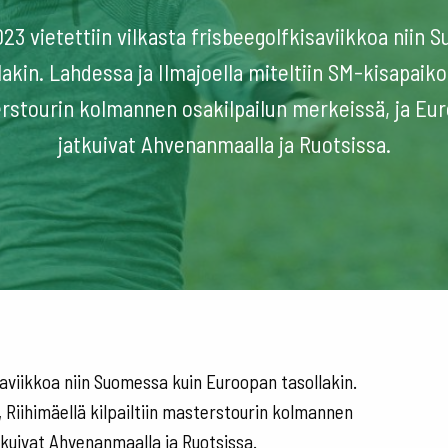
023 vietettiin vilkasta frisbeegolfkisaviikkoa niin
akin. Lahdessa ja Ilmajoella miteltiin SM-kisapaikoi
terstourin kolmannen osakilpailun merkeissä, ja Eu
jatkuivat Ahvenanmaalla ja Ruotsissa.
isaviikkoa niin Suomessa kuin Euroopan tasollakin.
, Riihimäellä kilpailtiin masterstourin kolmannen
tkuivat Ahvenanmaalla ja Ruotsissa.