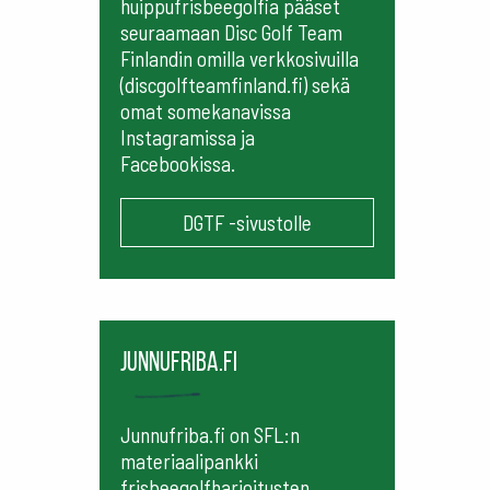
huippufrisbeegolfia pääset
seuraamaan
Disc Golf Team
Finlandin omilla verkkosivuilla
(discgolfteamfinland.fi) sekä
omat somekanavissa
Instagramissa ja
Facebookissa.
DGTF -sivustolle
Junnufriba.fi
Junnufriba.fi on SFL:n
materiaalipankki
frisbeegolfharjoitusten