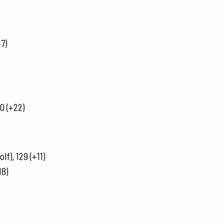
7)
0 (+22)
f), 129 (+11)
18)