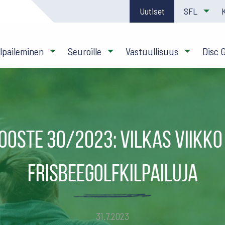
Uutiset
SFL
ilpaileminen
Seuroille
Vastuullisuus
Disc 
ooste 30/2023: Vilkas viikko
frisbeegolfkilpailuja
31.7.2023