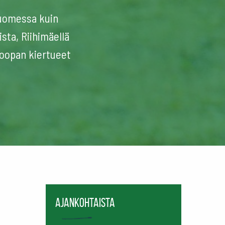
 Suomessa kuin
sta, Riihimäellä
roopan kiertueet
Ajankohtaista