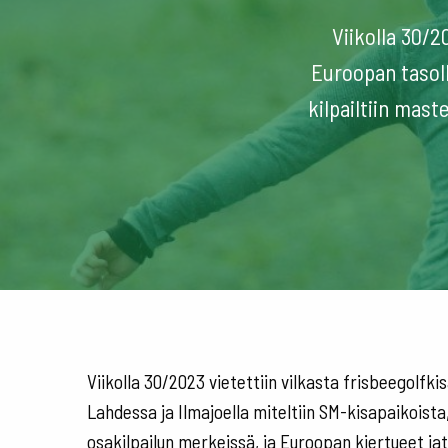
Viikolla 30/2
Euroopan tasoll
kilpailtiin mas
Viikolla 30/2023 vietettiin vilkasta frisbeegolfk
Lahdessa ja Ilmajoella miteltiin SM-kisapaikoista
osakilpailun merkeissä, ja Euroopan kiertueet ja